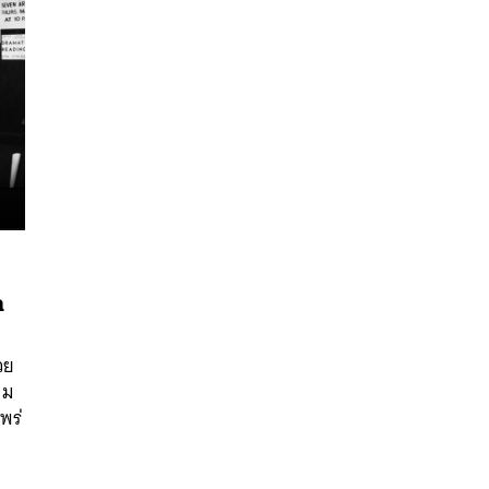
า
นหา
SHARE
TWEET
LINE
EMAIL
วย
็ม
พร่