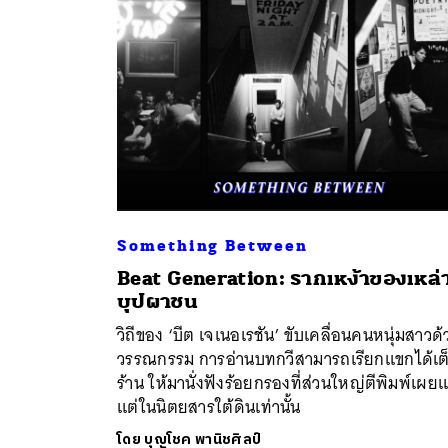
Something Between
Beat Generation: รากเหง้าของเหล่
ค้
บุปผาชน
วิถีของ ‘บีต เจเนอเรชัน’ ขับเคลื่อนคนหนุ่มสาวด้
วรรณกรรม การอ่านบทกวีสามารถเรียกแขกได้เต
ร้าน ให้มานั่งฟังร้อยกรองที่ส่วนใหญ่ตีพิมพ์เผยแ
แต่ในนิตยสารใต้ดินเท่านั้น
โดย
บุญโชค พานิชศิลป์