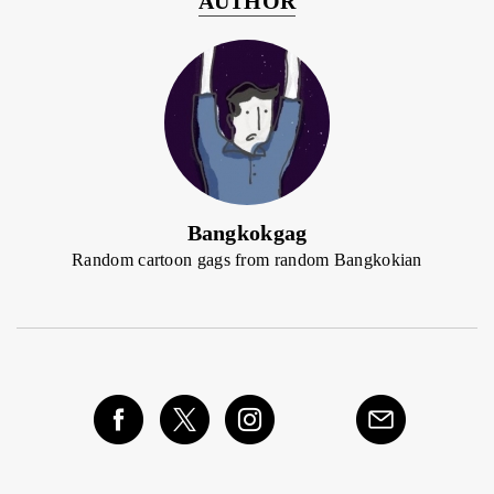
AUTHOR
ค้นหา
SHARE
TWEET
LINE
EMAIL
Bangkokgag
Random cartoon gags from random Bangkokian