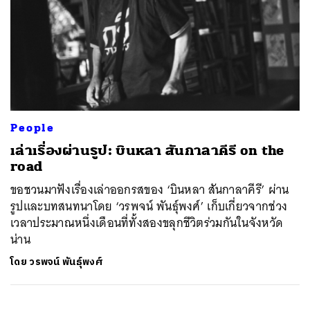
People
เล่าเรื่องผ่านรูป: บินหลา สันกาลาคีรี on the
road
ขอชวนมาฟังเรื่องเล่าออกรสของ ‘บินหลา สันกาลาคีรี’ ผ่าน
รูปและบทสนทนาโดย ‘วรพจน์ พันธ์ุพงศ์’ เก็บเกี่ยวจากช่วง
เวลาประมาณหนึ่งเดือนที่ทั้งสองขลุกชีวิตร่วมกันในจังหวัด
น่าน
โดย
วรพจน์ พันธุ์พงศ์