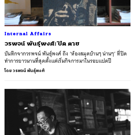
Internal Affairs
วรพจน์ พันธุ์พงศ์: ปิด ตาย
บันทึกจากวรพจน์ พันธุ์พงศ์ ถึง ‘ห้องสมุดบ้านๆ น่านๆ’ ที่ปิด
ทำการยาวนานที่สุดตั้งแต่เริ่มกิจการมาในรอบแปดปี
โดย
วรพจน์ พันธุ์พงศ์
ค้นหา
SHARE
TWEET
LINE
EMAIL