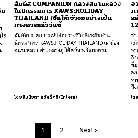
สัมผัส COMPANION กลางสนามหลวง
อา
ซับ
ในนิทรรศการ KAWS:HOLIDAY
ภา
THAILAND เปิดให้เข้าชมอย่างเป็น
หล
ทางการแล้ววันนี้
12
ย
สัมผัสประสบการณ์ปล่อยวางชีวิตที่เร่งรีบผ่าน
ช่
างไร
นิทรรศการ KAWS:HOLIDAY THAILAND ณ ท้อง
แก้
าง
สนามหลวง ท่ามกลางภูมิทัศน์ทางวัฒนธรรม
อาค
าม
ถึ
ที
สภ
รา
ปี
โดย
จินนิยตา สวัสดิ์ศรี (Intern)
โด
1
2
Next
›