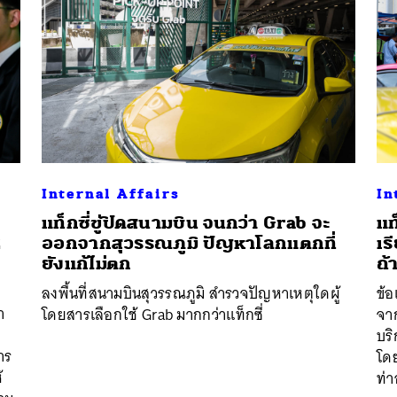
นหา
SHARE
TWEET
LINE
EMAIL
Internal Affairs
In
แท็กซี่ขู่ปิดสนามบิน จนกว่า Grab จะ
แท
2
ออกจากสุวรรณภูมิ ปัญหาโลกแตกที่
เร
ยังแก้ไม่ตก
ถ้
ลงพื้นที่สนามบินสุวรรณภูมิ สำรวจปัญหาเหตุใดผู้
ข้อ
า
โดยสารเลือกใช้ Grab มากกว่าแท็กซี่
จาก
บริ
การ
โดย
้
ท่