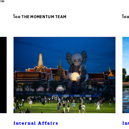
าม
โดย
THE MOMENTUM TEAM
โด
Internal Affairs
In