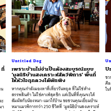
Untitled Dog
Un
ที่
เพราะบ้านไม่จำเป็นต้องสมบูรณ์แบบ
Un
‘มูลนิธิบ้านสงเคราะห์สัตว์พิการ’ พื้นที่
ชว
ให้หัวใจทุกดวงได้พักพิง
ศี
หากคุณกำลังมองหาที่เที่ยววันหยุด ที่ไม่ใช่ห้าง
หน
ในซ
สรรพสินค้า ไม่ใช่คาเฟ่สุดชิก แต่เป็นที่ที่คุณจะได้
สัมผัสกับน้องหมา-แมวไร้บ้าน ขอชวนคุณเยี่ยมบ้าน
ละ
หมาแมวพิการกว่า 250 ชีวิตที่ ‘มูลนิธิบ้านสงเคราะห์
นมา