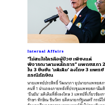
ค้
Internal Affairs
“ไม่สนใจใครคือผู้ป่วย เพียงแต่
พิจารณาตามหลักการ” แพทยสภา 
ใน 3 ยืนยัน ‘มติเดิม’ ลงโทษ 3 แพทย์
กรณีทักษิณ
นายแพทย์ประสิทธิ์ วัฒนาภา อุปนายกแพทยสภ
คนที่ 1 นำแถลงภายหลังที่ประชุมแพทยสภามีมติ
‘ยืนยัน’ มติเดิมที่สั่งลงโทษ 3 แพทย์ที่เกี่ยวข้อง
รักษา ทักษิณ ชินวัตร อดีตนายกรัฐมนตรี กรณีให