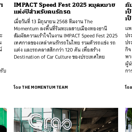
ฯ
IMPACT Speed Fest 2025 หมุดหมาย
กั
แห่งปีสำหรับคนรักรถ
เป
เป
เมื่อวันที่ 13 มิถุนายน 2568 ทีมงาน The
แพ
Momentum ลงพื้นที่ริมทะเลสาบเมืองทองธานี
ละ
ประ
สัมผัสความเร้าใจในงาน IMPACT Speed Fest 2025
น
ปร
เทศกาลของเหล่าคนรักรถในไทย รวมตัวรถแข่ง รถ
์
กิ
แต่ง และรถคลาสสิกกว่า 120 คัน เพื่อสร้าง
พา
Destination of Car Culture ของประเทศไทย
ผู้
รับ
กา
โดย
THE MOMENTUM TEAM
โด