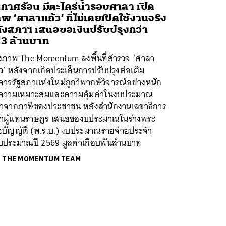
กาศร้อน มีตะไคร่น้ำรอบศาลา เปิด
พ ‘ศาลาแก้ว’ ที่ไม่เคยเปิดใช้งานจริง
ังสภาฯ เสนอขอเงินปรับปรุงกว่า
3 ล้านบาท
างภาพ The Momentum ลงพื้นที่สำรวจ ‘ศาลา
ว’ หลังจากเกิดประเด็นการปรับปรุงต่อเติม
ารรัฐสภาแห่งใหม่ถูกวิพากษ์วิจารณ์อย่างหนัก
งความเหมาะสมและความคุ้มค่าในงบประมาณ
่มาจากภาษีของประชาชน หลังสำนักงานเลขาธิการ
าผู้แทนราษฎร เสนอของบประมาณในร่างพระ
ชบัญญัติ (พ.ร.บ.) งบประมาณรายจ่ายประจำ
งบประมาณปี 2569 มูลค่าเกือบพันล้านบาท
ย
THE MOMENTUM TEAM