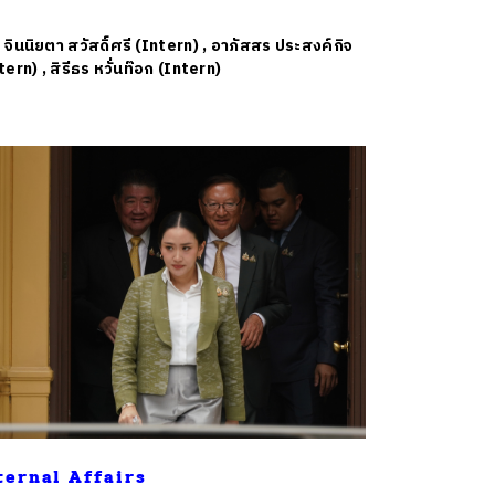
ย
จินนิยตา สวัสดิ์ศรี (Intern)
,
อาภัสสร ประสงค์กิจ
tern)
,
สิรีธร หวั่นท๊อก (Intern)
ternal Affairs