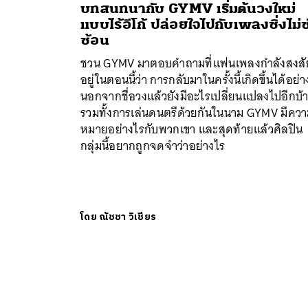
บทสนทนากับ GYMV เริ่มต้นวงใหม่
แบบไร้อีโก้ ปล่อยใจไปกับเพลงซิ่งไม่
ซ้อน
ชวน GYMV มาตอบคำถามที่แฟนเพลงกำลังสงสั
อยู่ในตอนนี้ว่า การกลับมาในครั้งนี้เกิดขึ้นได้อย่
นอกจากชื่อวงแล้วยังมีอะไรเปลี่ยนแปลงไปอีกบ้
รวมทั้งการเล่นดนตรีด้วยกันในนาม GYMV มีคว
หมายอย่างไรกับพวกเขา และสุดท้ายแล้วศิลปิน
กลุ่มนี้อยากถูกจดจำว่าอย่างไร
โดย
ณัชชา วิเชียร