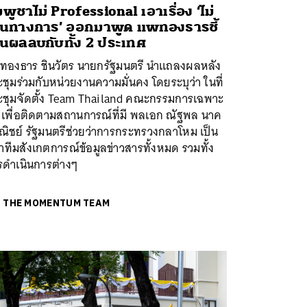
มพูชาไม่ Professional เอาเรื่อง ‘ไม่
็นทางการ’ ออกมาพูด แพทองธารชี้
็นผลลบกับทั้ง 2 ประเทศ
ทองธาร ชินวัตร นายกรัฐมนตรี นำแถลงผลหลัง
ชุมร่วมกับหน่วยงานความมั่นคง โดยระบุว่า ในที่
ะชุมจัดตั้ง Team Thailand คณะกรรมการเฉพาะ
จ เพื่อติดตามสถานการณ์ที่มี พลเอก ณัฐพล นาค
ณิชย์ รัฐมนตรีช่วยว่าการกระทรวงกลาโหม เป็น
นำทีมสังเกตการณ์​ข้อมูลข่าวสารทั้งหมด รวมทั้ง
รดำเนินการต่างๆ
ย
THE MOMENTUM TEAM