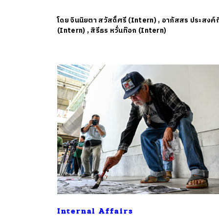
โดย
จินนิยตา สวัสดิ์ศรี (Intern)
,
อาภัสสร ประสงค์ก
(Intern)
,
สิรีธร หวั่นท๊อก (Intern)
Internal Affairs