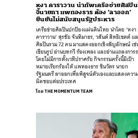
หงา คาราวาน นำทัพเครือข่ายศิลปิน
จี้นายกฯ แพทองธาร ต้อง ‘ลาออก’
ยืนยันไม่สนับสนุนรัฐประหาร
เครือข่ายศิลปินปกป้องแผ่นดินไทย นำโดย ‘หงา
คาราวาน’ สุรชัย จันทิมาธร, วสันต์ สิทธิเขตต์ แ
ศิลปินรวม 72 คน มาแสดงออกเชิงสัญลักษณ์ เช่
เขียนรูป อ่านบทกวี ร้องเพลง และอ่านแถลงการณ
โดยไม่มีการตั้งเวทีปราศรัย กิจกรรมครั้งนี้มีเป้า
หมายเรียกร้องให้ แพทองธาร ชินวัตร นายก
รัฐมนตรี ลาออกเพื่อพิสูจน์ตัวเองและแสดงความ
ผิดชอบต่อประเทศ
โดย
THE MOMENTUM TEAM