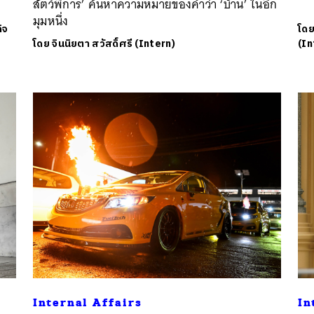
สัตว์พิการ’ ค้นหาความหมายของคำว่า ‘บ้าน’ ในอีก
มุมหนึ่ง
ิจ
โด
โดย
จินนิยตา สวัสดิ์ศรี (Intern)
(In
Internal Affairs
In