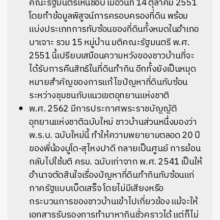
คณะรัฐมนตรีเห็นชอบ เมื่อวันที่ 14 ตุลาคม 2551
โดยทำข้อมูลพิสูจน์การครอบครองที่ดิน พร้อม
แบ่งประเภทการทับซ้อนของที่ดินทั้งหมดในอำเภอ
บาเจาะ รวม 15 หมู่บ้าน มติคณะรัฐมนตรี พ.ศ.
2551 นี้เปรียบเสมือนความหวังของชาวบ้านที่จะ
ได้รับการคืนสิทธิในที่ดินทำกิน อีกทั้งยังเป็นหมุด
หมายสำคัญของการแก้ไขปัญหาที่ดินทับซ้อน
ระหว่างชุมชนกับแนวเขตอุทยานแห่งชาติ
พ.ศ. 2562 มีการประกาศพระราชบัญญัติ
อุทยานแห่งชาติฉบับใหม่ ชาวบ้านส่วนหนึ่งมองว่า
พ.ร.บ. ฉบับใหม่นี้ ทำให้ความพยายามตลอด 20 ปี
ของพี่น้องบูโด-สุไหงปาดี กลายเป็นศูนย์ การย้อน
กลับไปใช้มติ ครม. ฉบับเก่าจาก พ.ศ. 2541 เป็นให้
อำนาจตัดสินใจเรื่องปัญหาที่ดินทำกินทับซ้อนแก่
ภาครัฐแบบเบ็ดเสร็จ โดยไม่มีเสียงหรือ
กระบวนการของชาวบ้านเข้าไปเกี่ยวข้อง แม้จะให้
เอกสารรับรองการทำมาหากินชั่วคราวได้ แต่ก็ไม่