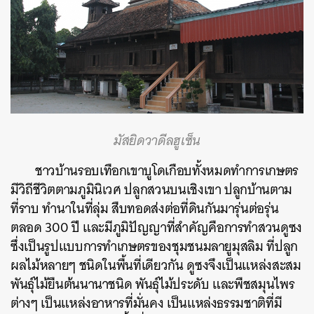
มัสยิดวาดีลฮูเซ็น
ชาวบ้านรอบเทือกเขาบูโดเกือบทั้งหมดทำการเกษตร
มีวิถีชีวิตตามภูมินิเวศ ปลูกสวนบนเชิงเขา ปลูกบ้านตาม
ที่ราบ ทำนาในที่ลุ่ม สืบทอดส่งต่อที่ดินกันมารุ่นต่อรุ่น
ตลอด 300 ปี และมีภูมิปัญญาที่สำคัญคือการทำสวนดูซง
ซึ่งเป็นรูปแบบการทําเกษตรของชุมชนมลายูมุสลิม ที่ปลูก
ผลไม้หลายๆ ชนิดในพื้นที่เดียวกัน ดูซงจึงเป็นแหล่งสะสม
พันธุ์ไม้ยืนต้นนานาชนิด พันธุ์ไม้ประดับ และพืชสมุนไพร
ต่างๆ เป็นแหล่งอาหารที่มั่นคง เป็นแหล่งธรรมชาติที่มี