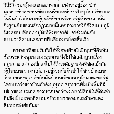
วิถีชีวิตของผู้คนแยกออกจากการดำรงอยู่ของ ‘ป่า’
ผูกขาดอำนาจการจัดการหรือกระทำการใดๆ กับทรัพยากร
ในผืนป่าไว้กับภาครัฐ หรือกิจการที่ภาครัฐรับรองเท่านั้น
ซึ่งฐานคิดของหลักกฎหมายนี้แตกต่างจากวิถีชีวิตแบบภูมิ
นิเวศรอบเทือกเขาบูโดที่พึ่งพาอาศัย อยู่ร่วมกันกับ
ธรรมชาติตามแต่สภาพพื้นที่ของตนโดยสิ้นเชิง
ทางออกที่ยอมรับกันได้ทั้งสองฝ่ายในปัญหาที่ดินทับ
ซ้อนระหว่างชุมชนและอุทยาน จึงไม่ใช่แค่ปัญหาเรื่อง
กฎหมาย แต่มองลึกลงไปได้ถึงระดับฐานคิดที่ขัดแย้งกัน
รัฐไทยบอกว่าคนไม่อาจอยู่ร่วมกับผืนป่าได้ ชาวบ้านบอก
ว่าพวกเขาอยู่อาศัยกับผืนป่าบนเทือกเขาบูโดมาตลอด รัฐ
ไทยบอกว่าชาวบ้านกำลังบุกรุกเขตอุทยานซึ่งเป็นพื้นที่สี
เขียวของประเทศ ชาวบ้านบอกว่าพวกเขามีสิทธิในที่ดินทำ
กินซึ่งเป็นมรดกที่ครอบครัวของเขาคอยดูแลรักษาและ
สืบทอดส่งต่อกันมา