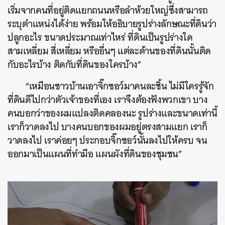
เริ่มจากคนที่อยู่ติดแยกถนนหรือลำห้วยใหญ่ซึ่งสามารถ
ระบุตำแหน่งได้ง่าย พร้อมให้อธิบายรูปร่างลักษณะที่ดินว่า
ปลูกอะไร ขนาดประมาณเท่าไหร่ ที่ดินเป็นรูปร่างใด
สามเหลี่ยม สี่เหลี่ยม หรืออื่นๆ แต่ละด้านของที่ดินนั้นติด
กับอะไรบ้าง ติดกับที่ดินของใครบ้าง”
“เหมือนชาวบ้านเอาจิ๊กซอว์มาคนละชิ้น ไม่มีใครรู้จัก
ที่ดินดีไปกว่าตัวเจ้าของที่เอง เราจึงต้องฟังพวกเขา บาง
คนบอกว่าของผมแปลงติดคลองนะ รูปร่างและขนาดเท่านี้
เราก็วาดลงไป บางคนบอกของผมอยู่ตรงสามแยก เราก็
วาดลงไป เราค่อยๆ ประกอบจิ๊กซอว์นั้นลงไปให้ครบ จน
ออกมาเป็นแผนที่ทำมือ แผนผังที่ดินของชุมชน”