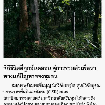
วิถีชีวิตที่ถูกสั่นคลอน สู่การรวมตัวเพื่อหา
ทางแก้ปัญหาของชุมชน
สมภพ พร้อมพอชื่นบุญ
นักวิจัยอาวุโส ศูนย์วิจัยบูรณ
าการภาพพื้นที่และสังคม (CISR) คณะ
สถาปัตยกรรมศาสตร์ มหาวิทยาลัยศรีปทุม ได้กล่าวถึง
การลงหลักปักฐานของชุมชนรอบเทือกเขาบูโดว่า พี่น้อง