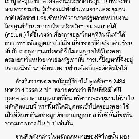
เขาบูโด-สุไหงปาดีได้จัดงานประชาคมหมู่บ้าน เพื่อจะหา
ทางออกร่วมกัน ผู้เข้าร่วมมีทั้งตัวแทนจากแต่ละชุมชน
ภาคีเครือข่าย และเจ้าหน้าที่จากภาครัฐหลายหน่วยงาน
โดยศูนย์อำนวยการบริหารจังหวัดชายแดนภาคใต้
(ศอ.บต.) ได้ชี้แจงว่า เรื่องการออกโฉนดที่ดินนั้นทำได้
ยาก เพราะข้อกฎหมายไม่เอื้อ เนื่องจากที่ดินดังกล่าวซ้อน
ทับกับเขตอุทยานแห่งชาติซึ่งไม่อนุญาตให้ผู้ใดครอบ
ครองยกเว้นหน่วยงานของรัฐเท่านั้น การแก้ปัญหานี้จึงอยู่
นอกเหนืออำนาจที่หน่วยงานส่วนท้องถิ่นจะตัดสินใจได้
อ้างอิงจากพระราชบัญญัติป่าไม้ พุทศักราช 2484
มาตรา 4 วรรค 2 ‘ป่า’ หมายความว่า ที่ดินที่ยังมิได้มี
บุคคลได้มาตามกฎหมายที่ดิน หรืออาจจะอนุมานได้ว่า ใน
หลักคิดแบบนี้ หากพื้นที่ใดมีบุคคลเข้าไปครอบครอง ใช้
เป็นที่ดินทำกินอย่างถูกต้องตามกฎหมาย พื้นที่นั้นก็จะพ้น
จากสภาพการเป็น ‘ป่า’ เช่นกัน
ฐานคิดดังกล่าวในหลักกฎหมายของรัฐไทยนั้น มอง