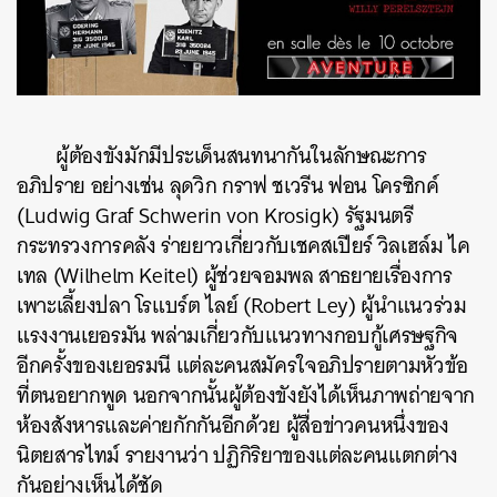
ผู้ต้องขังมักมีประเด็นสนทนากันในลักษณะการ
อภิปราย อย่างเช่น ลุดวิก กราฟ ชเวรีน ฟอน โครซิกค์
(Ludwig Graf Schwerin von Krosigk) รัฐมนตรี
กระทรวงการคลัง ร่ายยาวเกี่ยวกับเชคสเปียร์ วิลเฮล์ม ไค
เทล (Wilhelm Keitel) ผู้ช่วยจอมพล สาธยายเรื่องการ
เพาะเลี้ยงปลา โรแบร์ต ไลย์ (Robert Ley) ผู้นำแนวร่วม
แรงงานเยอรมัน พล่ามเกี่ยวกับแนวทางกอบกู้เศรษฐกิจ
อีกครั้งของเยอรมนี แต่ละคนสมัครใจอภิปรายตามหัวข้อ
ที่ตนอยากพูด นอกจากนั้นผู้ต้องขังยังได้เห็นภาพถ่ายจาก
ห้องสังหารและค่ายกักกันอีกด้วย ผู้สื่อข่าวคนหนึ่งของ
นิตยสารไทม์ รายงานว่า ปฏิกิริยาของแต่ละคนแตกต่าง
กันอย่างเห็นได้ชัด