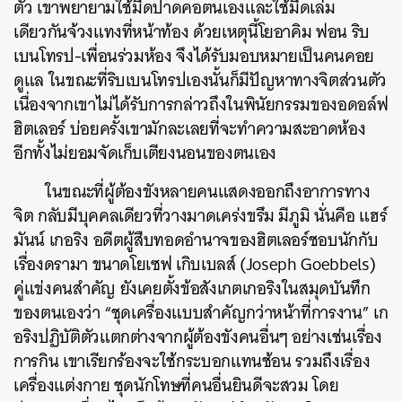
ตัว เขาพยายามใช้มีดปาดคอตนเองและใช้มีดเล่ม
เดียวกันจ้วงแทงที่หน้าท้อง ด้วยเหตุนี้โยอาคิม ฟอน ริบ
เบนโทรป-เพื่อนร่วมห้อง จึงได้รับมอบหมายเป็นคนคอย
ดูแล ในขณะที่ริบเบนโทรปเองนั้นก็มีปัญหาทางจิตส่วนตัว
เนื่องจากเขาไม่ได้รับการกล่าวถึงในพินัยกรรมของอดอล์ฟ
ฮิตเลอร์ บ่อยครั้งเขามักละเลยที่จะทำความสะอาดห้อง
อีกทั้งไม่ยอมจัดเก็บเตียงนอนของตนเอง
ในขณะที่ผู้ต้องขังหลายคนแสดงออกถึงอาการทาง
จิต กลับมีบุคคลเดียวที่วางมาดเคร่งขรึม มีภูมิ นั่นคือ แฮร์
มันน์ เกอริง อดีตผู้สืบทอดอำนาจของฮิตเลอร์ชอบนักกับ
เรื่องดรามา ขนาดโยเซฟ เกิบเบลส์ (Joseph Goebbels)
คู่แข่งคนสำคัญ ยังเคยตั้งข้อสังเกตเกอริงในสมุดบันทึก
ของตนเองว่า “ชุดเครื่องแบบสำคัญกว่าหน้าที่การงาน” เก
อริงปฏิบัติตัวแตกต่างจากผู้ต้องขังคนอื่นๆ อย่างเช่นเรื่อง
การกิน เขาเรียกร้องจะใช้กระบอกแทนช้อน รวมถึงเรื่อง
เครื่องแต่งกาย ชุดนักโทษที่คนอื่นยินดีจะสวม โดย