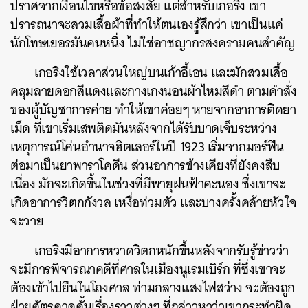
ปราศจากเงื่อนไขหรือข้อสงสัย แต่สำหรับเกอริง เขา
ปรารถนาจะสวมเสื้อผ้าที่ทำให้ตนเองรู้สึกว่า เขาเป็นแค่
นักโทษเยอรมันคนหนึ่ง ไม่ใช่อาชญากรสงครามคนสำคัญ
เกอริงใช้เวลาส่วนใหญ่บนเก้าอี้เอน และมักสวมเสื้อ
คลุมลายดอกสีแดงและกางเกงนอนผ้าไหมสีดำ ตามคำสั่ง
ของผู้บัญชาการค่าย ทำให้เขาค่อยๆ หายจากอาการติดยา
เม็ด ที่เขาเริ่มเสพติดมันหลังจากได้รับบาดเจ็บระหว่าง
เหตุการณ์โค่นอำนาจฮิตเลอร์ในปี 1923 เริ่มจากมอร์ฟีน
ต่อมาเป็นยาพาราโคดีน ส่วนอาการข้างเคียงที่ยังคงสืบ
เนื่อง มักจะเกิดขึ้นในช่วงที่มีพายุฝนฟ้าคะนอง ซึ่งเขาจะ
เกิดอาการวิตกกังวล เหงื่อท่วมตัว และบางครั้งคล้ายหัวใจ
จะวาย
เกอริงมีอาการหวาดวิตกหนักขึ้นหลังจากรับรู้ข่าวว่า
จะมีการพิจารณาคดีที่ศาลในเมืองนูเรมเบิร์ก ที่ซึ่งเขาจะ
ต้องเข้าไปยืนในโถงศาล ท่ามกลางแสงไฟสว่าง จะต้องถูก
ฝ่ายศัตรูคาดคั้นเรื่องราวต่างๆ ที่กล่าวหาว่าเขากระทำผิด