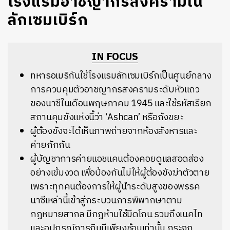
โรงแรมอาชญากรสงครามใน
ลักเซมเบิร์ก
IN FOCUS
ทหารอเมริกันใช้โรงแรมลักเซมเบิร์กเป็นศูนย์กลาง
การควบคุมตัวอาชญากรสงครามระดับหัวแถว
ของนาซีในเดือนพฤษภาคม 1945 และใช้รหัสเรียก
สถานคุมขังแห่งนี้ว่า ‘Ashcan’ หรือถังขยะ
ผู้ต้องขังจะได้เห็นภาพถ่ายจากห้องสังหารและ
ค่ายกักกัน
ผู้บัญชาการค่ายแอชแคนต้องคอยดูแลสอดส่อง
อย่างเข้มงวด เพื่อป้องกันไม่ให้ผู้ต้องขังฆ่าตัวตาย
เพราะทุกคนต้องการให้ผู้นำระดับสูงของพรรค
นาซีเหล่านี้เข้าสู่กระบวนการพิพากษาตาม
กฎหมายสากล มีกฎห้ามใช้มีดโกน รวมถึงเนคไท
และอุปกรณ์การกินมีเพียงช้อนเท่านั้น กระจก