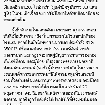
เขายังมีนาฬิกาเจ็ดเรือน แหวน สร้อย และเหรียญ พร้อม
เงินสดอีก 81,268 ไรช์มาร์ก (มูลค่าปัจจุบันราว 3.3 แสน
ยูโร) ในกระเป๋าเสื้อของเขายังมีไซยาไนด์พกติดมาอีกสอง
หลอดอีกด้วย
ผู้เข้าพักรายใหม่และสัมภาระของเขาถูกตรวจสอบ
ทันทีเมื่อเดินทางมาถึง นั่นเพราะเขาไม่ใช่แขกปกติของ
โรงแรม หากเป็นนักโทษชาย หมายเลขประจำตัว 31 G
350013 มีชื่อตามบัตรประจำตัวว่า แฮร์มันน์ เกอริง
(Hermann Göring) จอมพลผู้บัญชาการทหารของกอง
ทัพไรช์ที่สาม และผู้นำระดับสูงของพรรคกรรมกรชาติ
สังคมนิยมเยอรมนี (นาซี) ผู้มีบทบาทสำคัญในการขยาย
ระบบเผด็จการของพรรคนาซีให้ครอบคลุมทั่วเยอรมนี
รวมทั้งสร้างเสริมแสนยานุภาพทางทหารของเยอรมนีโดย
เฉพาะกองทัพอากาศให้มีความแข็งแกร่ง วันที่ 20
พฤษภาคม 1945 สิบสองวันหลังจากเยอรมนีประกาศแพ้
สงคราม เกอริงถูกจับส่งตัวไปฝากขังไว้ที่โรงแรมในมงด