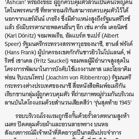
‘Ashcan’ หรือถังขยะ ผู้ถูกควบคุมตัวล้วนเป็นคนใหญ่คน
โตในพรรคนาซี ที่ทหารอเมริกันสามารถควบคุมตัวไว้ได้
นอกจากแฮร์มันน์ เกอริง ซึ่งมีตำแหน่งสูงถึงรัฐมนตรีไรช์
แล้ว ยังมีบรรดานายพลคนอื่นๆ อีก เช่น คาร์ล เดอนิตซ์
(Karl Dönitz) จอมพลเรือ, อัลแบร์ต ชแปร์ (Albert
Speer) รัฐมนตรีกระทรวงสรรพาวุธของนาซี, ฮานส์ ฟรังค์
(Hans Frank) ผู้ปกครองเขตกักกันชาวยิวในโปแลนด์, ฟ
ริตซ์ เซาเคล (Fritz Sauckel) จอมพลผู้มีอำนาจสูงสุดใน
โครงการพัฒนาในการบังคับใช้แรงงานทาส และโยอาคิม
ฟอน ริบเบนโทรป (Joachim von Ribbentrop) รัฐมนตรี
กระทรวงต่างประเทศของนาซี สื่อหนังสือพิมพ์อเมริกัน
เรียกขานกลุ่มผู้ถูกควบคุมตัว ที่ถ่ายภาพหมู่ร่วมกันบริเวณ
ลานบันไดโรงแรมด้วยสำนวนเสียดสีว่า ‘รุ่นสุดท้าย 1945’
รอบบริเวณโรงแรมถูกขึงกั้นด้วยรั้วลวดหนามสูงห้า
เมตร ปิดคลุมด้วยผ้าและอวนลายพราง บนหอ
สังเกตการณ์มีเจ้าหน้าที่ติดอาวุธปืนกลยืนประจำการ