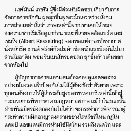
แฮร์มันน์ เกอริง ผู้ซึ่งมีส่วนรับผิดชอบเกี่ยวกับการ
จัดการค่ายกักกัน ผุดลุกขึ้นพูดตะโกนระหว่างนั่งชม
ภาพถ่ายเหล่านั้นว่า ภาพเหล่านี้พวกเขาเคยให้เชลย
สงครามชาวรัสเซียดูมาก่อน ขณะที่นายพลอัลแบร์ต เคส
เซลริง (Albert Kesselring) จอมพลแห่งกองทัพอากาศ
นั่งหน้าซีด ฮานส์ ฟรังค์กัดปมผ้าเช็ดหน้าและบิดมันไปมา
ส่วนโยอาคิม ฟอน ริบเบนโทรปคอตก ลุกขึ้นก้าวเดินออก
จากห้องไป
ผู้บัญชาการค่ายแอชแคนต้องคอยดูแลสอดส่อง
อย่างเข้มงวด เพื่อป้องกันไม่ให้ผู้ต้องขังฆ่าตัวตาย เพราะ
ทุกคนต้องการให้ผู้นำระดับสูงของพรรคนาซีเหล่านี้เข้าสู่
กระบวนการพิพากษาตามกฎหมายสากล แม้ว่าในขณะนั้น
ฝ่ายพันธมิตรยังตกลงกันไม่ได้ว่า จะกระทำการพิจารณาผู้
กระทำความผิดอาญาสงครามอย่างไรหรือที่ไหน กฎใน
แคมป์ แอชแคนมีการห้ามใช้มีดโกน รวมถึงเนคไท และ