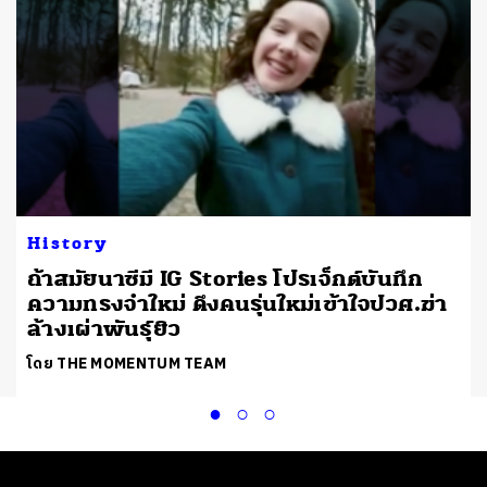
History
ถ้าสมัยนาซีมี IG Stories โปรเจ็กต์บันทึก
ความทรงจำใหม่ ดึงคนรุ่นใหม่เข้าใจปวศ.ฆ่า
ล้างเผ่าพันธุ์ยิว
โดย THE MOMENTUM TEAM