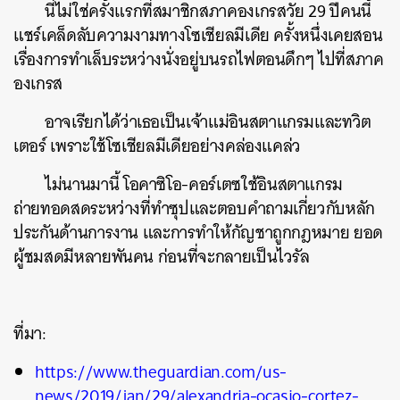
นี่ไม่ใช่ครั้งแรกที่สมาชิกสภาคองเกรสวัย 29 ปีคนนี้
แชร์เคล็ดลับความงามทางโซเชียลมีเดีย ครั้งหนึ่งเคยสอน
เรื่องการทำเล็บระหว่างนั่งอยู่บนรถไฟตอนดึกๆ ไปที่สภาค
องเกรส
ค้นหา
SHARE
TWEET
LINE
EMAIL
อาจเรียกได้ว่าเธอเป็นเจ้าแม่อินสตาแกรมและทวิต
เตอร์ เพราะใช้โซเชียลมีเดียอย่างคล่องแคล่ว
ไม่นานมานี้ โอคาซิโอ-คอร์เตซใช้อินสตาแกรม
ถ่ายทอดสดระหว่างที่ทำซุปและตอบคำถามเกี่ยวกับหลัก
ประกันด้านการงาน และการทำให้กัญชาถูกกฎหมาย ยอด
ผู้ชมสดมีหลายพันคน ก่อนที่จะกลายเป็นไวรัล
ที่มา:
https://www.theguardian.com/us-
news/2019/jan/29/alexandria-ocasio-cortez-