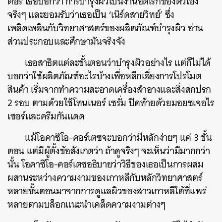
ตอรี่ เธอบอกว่า การบำรุงผิวเป็นงานอดิเรกของตัวเอง
จริงๆ และยอมรับว่าเธอเป็น ‘เนิร์ดสายวิทย์’ ซึ่ง
เพลิดเพลินกับวิทยาศาสตร์ของผลิตภัณฑ์บำรุงผิว อ่าน
ส่วนประกอบและศึกษามันจริงจัง
เธอสาธิตแต่ละขั้นตอนว่าบำรุงผิวอย่างไร แต่ก็ไม่ได้
บอกว่าใช้ผลิตภัณฑ์อะไรบ้างเพื่อหลีกเลี่ยงการโปรโมต
สินค้า เริ่มจากทำความสะอาดเครื่องสำอางและสิ่งสกปรก
2 รอบ ตามด้วยใช้โทนเนอร์ เซรั่ม ปิดท้ายด้วยมอยซเจอไร
เซอร์และครีมกันแดด
แม้โอคาซิโอ-คอร์เตซจะบอกว่ามีหลักง่ายๆ แค่ 3 ขั้น
ตอน แต่มีผู้ตั้งข้อสังเกตว่า ถ้าดูจริงๆ จะเห็นว่ามีมากกว่า
นั้น โอคาซิโอ-คอร์เตซอธิบายว่าวิธีของเธอเป็นการผสม
ผสานระหว่างความงามของเกาหลีกับหลักวิทยาศาสตร์
หลายขั้นตอนมาจากการดูแลผิวของสาวเกาหลีใต้ที่แพร่
หลายตามบล็อกแนะนำเคล็ดความงามต่างๆ