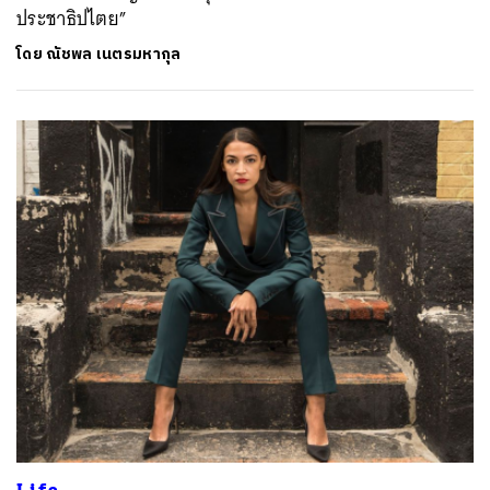
ประชาธิปไตย”
SHARE
TWEET
LINE
EMAIL
โดย
ณัชพล เนตรมหากุล