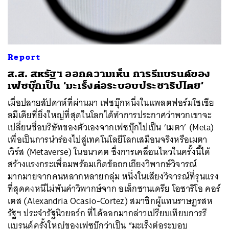
Report
ส.ส. สหรัฐฯ ออกความเห็น การรีแบรนด์ของ
เฟซบุ๊กเป็น ‘มะเร็งต่อระบอบประชาธิปไตย’
เมื่อปลายสัปดาห์ที่ผ่านมา เฟซบุ๊กหนึ่งในแพลตฟอร์มโซเชีย
ลมีเดียที่ยิ่งใหญ่ที่สุดในโลกได้ทำการประกาศว่าพวกเขาจะ
เปลี่ยนชื่อบริษัทของตัวเองจากเฟซบุ๊กไปเป็น ‘เมตา’ (Meta)
เพื่อเป็นการนำร่องไปสู่เทคโนโลยีโลกเสมือนจริงหรือเมตา
เวิร์ส (Metaverse) ในอนาคต ซึ่งการเคลื่อนไหวในครั้งนี้ได้
สร้างแรงกระเพื่อมพร้อมเกิดข้อถกเถียงวิพากษ์วิจารณ์
มากมายจากคนหลากหลายกลุ่ม หนึ่งในเสียงวิจารณ์ที่รุนแรง
ที่สุดคงหนีไม่พ้นคำวิพากษ์จาก อเล็กซานเดรีย โอซาริโอ คอร์
เตส (Alexandria Ocasio-Cortez) สมาชิกผู้แทนราษฏรสห
รัฐฯ ประจำรัฐนิวยอร์ก ที่ได้ออกมากล่าวเปรียบเทียบการรี
แบรนด์ครั้งใหญ่ของเฟซบุ๊กว่าเป็น “มะเร็งต่อระบอบ
ค้นหา