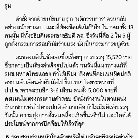
รุ่น
คำสั่งจากฝ่ายนโยบาย ถูก ‘มติกรรมการ’ สวนกลับ
อย่างหน้าตาเฉย… และที่ต้องขีดเส้นใต้ก็คือ ใน กสถ.ทั้ง 18
คนนั้น มีทั้งอธิบดีและรองอธิบดี สถ. ซึ่งวันนี้คือ 2 ใน 5 ผู้
ถูกตั้งกรรมการสอบวินัยร้ายแรง นั่งเป็นกรรมการอยู่ด้วย
ผลของมตินั้นชัดเจนขึ้นเรื่อยๆ การบรรจุ 15,520 ราย
ชื่อกลายเป็นเรื่องสำเร็จรูปไปแล้ว จนวันนี้แนวทางแก้ที่
รมช.มหาดไทยแถลง ทำได้เพียง ‘ดึงคนที่คะแนนผิดปกติ
ออก แล้วเลื่อนลำดับถัดไปขึ้นแทน’ โดยระหว่างที่
ป.ป.ช.ตรวจสอบอีก 3-6 เดือน คนทั้ง 5,000 รายที่
คะแนนไม่ตรงกระดาษคำตอบ ยังนั่งทำงานในตำแหน่ง
ข้าราชการต่อไปตามปกติ คำถามคือ ถ้าไม่มีมติเร่งบรรจุ
วันนั้น ความยุ่งยากทั้งหมดนี้จะเกิดขึ้นหรือไม่ และใครได้
ประโยชน์จากการปิดจ็อบให้เร็วที่สุด
6. รอบสอบก่อนหน้าโกงด้วยหรือไม่ แล้วจะพิสูจน์อย่างไร