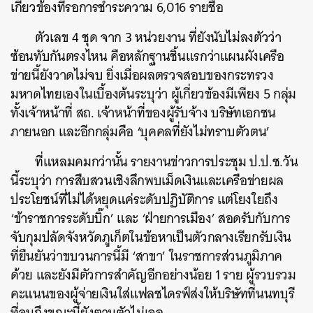
เกี่ยวข้องที่รอการชำระความ 6,016 รายชื่อ
ตัวเลข 4 ชุด จาก 3 หน่วยงาน ที่ยังนับไม่ลงตัวว่า
ซ้อนทับกันตรงไหน คือหลักฐานชิ้นแรกว่าแผนผังเครือ
ข่ายนี้ยังวาดไม่จบ ยิ่งเมื่อผลตรวจสอบของกระทรวง
มหาดไทยเองในเบื้องต้นระบุว่า ผู้เกี่ยวข้องมีเพียง 5 กลุ่ม
ทั้งเจ้าหน้าที่ สถ. เจ้าหน้าที่ของผู้รับจ้าง บริษัทเอกชน
ภายนอก และอีกกลุ่มคือ ‘บุคคลที่ยังไม่ทราบตัวตน’
ที่แหลมคมกว่านั้น รายงานข่าวการประชุม ป.ป.ช.วัน
นี้ระบุว่า การสืบสวนเชิงลึกพบเม็ดเงินและเครือข่ายผล
ประโยชน์ที่ไม่ได้หยุดแค่ระดับปฏิบัติการ แต่โยงใยถึง
‘ข้าราชการระดับบิ๊ก’ และ ‘ฝ่ายการเมือง’ สอดรับกับการ
จับกุมปลัดจังหวัดภูเก็ตในข้อหาเป็นตัวกลางเรียกรับเงิน
ที่ยืนยันว่าขบวนการนี้มี ‘สาขา’ ในราชการส่วนภูมิภาค
ด้วย และยังมีตัวการสำคัญอีกอย่างน้อย 1 ราย ผู้รวบรวม
คะแนนของผู้จ่ายเงินใส่แฟลชไดรฟ์ส่งให้บริษัทที่นนทบุรี
ที่จนถึงขณะนี้ยังตามตัวไม่เจอ