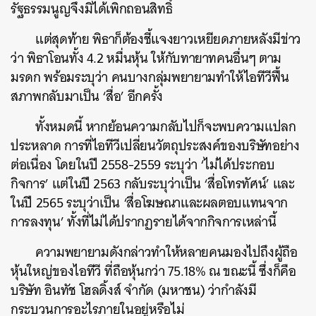
รัฐธรรมนูญจึงมิได้เพิกถอนสิทธิ์
แต่สุดท้าย พิธาก็ต้องชี้แจงยาวเหยียดภายหลังมีข่าว
ว่า พิธาโอนทั้ง 4.2 หมื่นหุ้น ให้กับทายาทคนอื่นๆ ตาม
มรดก พร้อมระบุว่า คนบางกลุ่มพยายามทำให้ไอทีวีฟื้น
สภาพกลับมาเป็น ‘สื่อ’ อีกครั้ง
ทั้งหมดนี้ หากย้อนความกลับไปก็จะพบความแปลก
ประหลาด การที่ไอทีวีเปลี่ยนวัตถุประสงค์ของบริษัทอย่าง
ต่อเนื่อง โดยในปี 2558-2559 ระบุว่า ‘ไม่ได้ประกอบ
กิจการ’ แต่ในปี 2563 กลับระบุว่าเป็น ‘สื่อโทรทัศน์’ และ
ในปี 2565 ระบุว่าเป็น ‘สื่อโฆษณาและผลตอบแทนจาก
การลงทุน’ ทั้งที่ไม่ได้ปรากฏรายได้จากกิจการเหล่านี้
ความพยายามดังกล่าวทำให้หลายคนมองไปถึงผู้ถือ
หุ้นใหญ่ของไอทีวี ที่ถือหุ้นกว่า 75.18% ณ ขณะนี้ ซึ่งก็คือ
บริษัท อินทัช โฮลดิ้งส์ จำกัด (มหาชน) ว่ากำลังมี
กระบวนการอะไรภายในอยู่หรือไม่