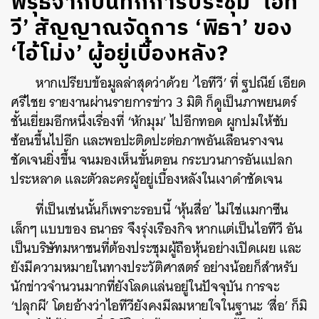
พิรุธจากบันทึกการประชุม ‘ไอที
วี’ สัญญาณจัดการ ‘พิธา’ ของ
‘ไอ้โม่ง’ ผู้อยู่เบื้องหลัง?
หากเปรียบข้อมูลล่าสุดว่าด้วย ‘ไอทีวี’ ที่ ฐปณีย์ เอียด
ศรีไชย รายงานผ่านรายการข่าว 3 มิติ ก็ดูเป็นภาพยนตร์
ชั้นเยี่ยมอีกหนึ่งเรื่องที่ ‘หักมุม’ ไปอีกทอด ผูกปมให้ซับ
ซ้อนขึ้นไปอีก และพอปะติดปะต่อภาพอันเลือนรางจน
ชัดเจนยิ่งขึ้น จนมองเห็นขั้นตอน กระบวนการอันแปลก
ประหลาด และตัวละครผู้อยู่เบื้องหลังในเงาดำชัดเจน
ที่เป็นเช่นนั้นก็เพราะรอบนี้ ‘หุ้นสื่อ’ ไม่ใช่แมกาซีน
เล็กๆ แบบของ ธนาธร จึงรุ่งเรืองกิจ หากแต่เป็นไอทีวี อัน
เป็นบริษัทมหาชนที่ต้องประชุมผู้ถือหุ้นอย่างเปิดเผย และ
ยังมีความหมายในทางประวัติศาสตร์ อย่างน้อยก็สำหรับ
นักข่าวจำนวนมากที่ยังโลดแล่นอยู่ในปัจจุบัน การจะ
‘ปลุกผี’ โดยอ้างว่าไอทีวียังคงมีลมหายใจในฐานะ ‘สื่อ’ ก็มิ