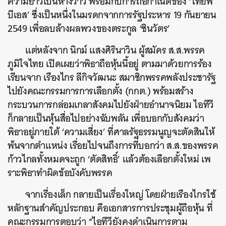
ความยาวเป็นหางว่าว พร้อมกับการถือกำเนิดของ ‘ไทยพี
บีเอส’ ซึ่งเป็นหนึ่งในมรดกจากการรัฐประหาร 19 กันยายน
2549 เพื่อลบล้างผลพวงของตระกูล ‘ชินวัตร’
แต่หลังจาก นิกม์ แสงศิรินาวิน ผู้สมัคร ส.ส.พรรค
ภูมิใจไทย เปิดเผยว่าพิธาถือหุ้นนี้อยู่ ตามมาด้วยการร้อง
เรียนจาก เรืองไกร ลีกิจวัฒนะ สมาชิกพรรคพลังประชารัฐ
ไปยังคณะกรรมการการเลือกตั้ง (กกต.) พร้อมสร้าง
กระบวนการกล่อมเกลาสังคมไปยังฝ่ายอำนาจนิยม ไอทีวี
ก็กลายเป็นหุ้นสื่อไปอย่างฉับพลัน เพื่อบอกกับสังคมว่า
พิธาอยู่ภายใต้ ‘ความเสี่ยง’ ที่ศาลรัฐธรรมนูญจะตัดสินให้
พ้นจากตำแหน่ง เรื่อยไปจนถึงการที่บอกว่า ส.ส.ของพรรค
ก้าวไกลทั้งหมดจะถูก ‘ตัดสิทธิ์’ แล้วต้องเลือกตั้งใหม่ เพ
ราะพิธาทำผิดข้อบังคับพรรค
จากเรื่องเล็ก กลายเป็นเรื่องใหญ่ โดยฝ่ายเรืองไกรใช้
หลักฐานสำคัญประกอบ คือเอกสารการประชุมผู้ถือหุ้น ที่
คณะกรรมการตอบว่า “ไอทีวียังคงดำเนินการตาม