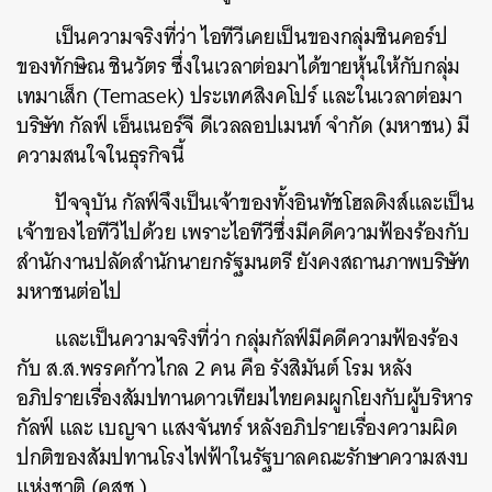
เป็นความจริงที่ว่า ไอทีวีเคยเป็นของกลุ่มชินคอร์ป
ของทักษิณ ชินวัตร ซึ่งในเวลาต่อมาได้ขายหุ้นให้กับกลุ่ม
เทมาเส็ก (Temasek) ประเทศสิงคโปร์ และในเวลาต่อมา
บริษัท กัลฟ์ เอ็นเนอร์จี ดีเวลลอปเมนท์ จำกัด (มหาชน) มี
ความสนใจในธุรกิจนี้
ปัจจุบัน กัลฟ์จึงเป็นเจ้าของทั้งอินทัชโฮลดิงส์และเป็น
เจ้าของไอทีวีไปด้วย เพราะไอทีวีซึ่งมีคดีความฟ้องร้องกับ
สำนักงานปลัดสำนักนายกรัฐมนตรี ยังคงสถานภาพบริษัท
มหาชนต่อไป
และเป็นความจริงที่ว่า กลุ่มกัลฟ์มีคดีความฟ้องร้อง
กับ ส.ส.พรรคก้าวไกล 2 คน คือ รังสิมันต์ โรม หลัง
อภิปรายเรื่องสัมปทานดาวเทียมไทยคมผูกโยงกับผู้บริหาร
กัลฟ์ และ เบญจา แสงจันทร์ หลังอภิปรายเรื่องความผิด
ปกติของสัมปทานโรงไฟฟ้าในรัฐบาลคณะรักษาความสงบ
ค้นหา
แห่งชาติ (คสช.)