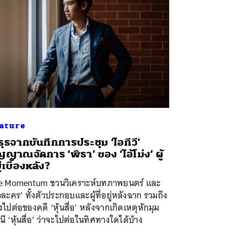
ature
รุธจากบันทึกการประชุม ‘ไอทีวี’
ญญาณจัดการ ‘พิธา’ ของ ‘ไอ้โม่ง’ ผู้
ู่เบื้องหลัง?
e Momentum ชวนวิเคราะห์บทภาพยนตร์ และ
วละคร’ ทั้งตัวประกอบและผู้ที่อยู่หลังฉาก รวมถึง
ไปต่อของคดี ‘หุ้นสื่อ’ หลังจากเกิดเหตุหักมุม
ี ‘หุ้นสื่อ’ ว่าจะไปต่อในทิศทางใดได้บ้าง