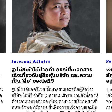
Internal Affairs
Fe
ฐปนีย์เข้าให้ปากคำ กรณียื่นเอกสาร
พิ
ม
เท็จเกี่ยวกับผู้ถือหุ้นบริษัท และความ
สั
เป็น ‘สื่อ’ ของไอทีวี
อย
นหา
้น
ฐปณีย์ เอียดศรีไชย สื่อมวลชนและอดีตผู้สื่อข่าว
Th
SHARE
TWEET
LINE
EMAIL
าล
บริษัท ไอทีวี จำกัด (มหาชน) เข้ารายงานตัวที่สถานี
‘ตั
ือ
ตำรวจนครบาลทุ่งสองห้อง ตามหมายเรียกพยานที่
ทาง
ทนายรัชพล ศิริสาคร ยื่นฟ้องการแจ้งความและยื่น
กรณ