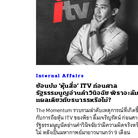
Internal Affairs
ย้อนปม ‘หุ้นสื่อ’ ITV ก่อนศาล
รัฐธรรมนูญอ่านคำวินิจฉัย พิธาจะล้
แผลเดียวกับธนาธรหรือไม่?
ค้
The Momentum รวบรวมลำดับเหตุการณ์ที่เกิดขึ
กับการถือหุ้น ITV ของพิธา ลิ้มเจริญรัตน์ ก่อนศ
รัฐธรรมนูญนัดอ่านคำวินิจฉัยว่ามีความผิดจริงหร
ไม่ หลังเป็นมหากาพย์มายาวนานกว่า 9 เดือน