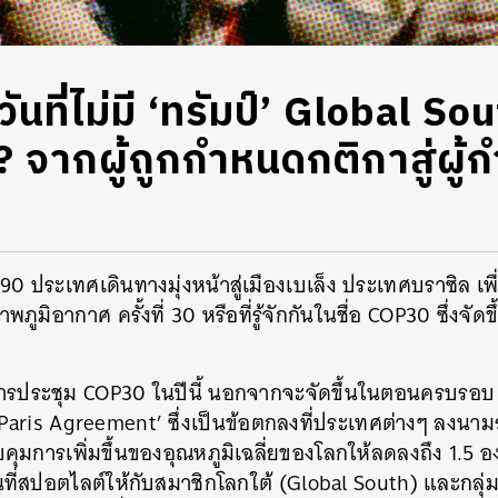
ที่ไม่มี ‘ทรัมป์’ Global Sout
? จากผู้ถูกกำหนดกติกาสู่ผู้
0 ประเทศเดินทางมุ่งหน้าสู่เมืองเบเล็ง ประเทศบราซิล เพื่
มิอากาศ ครั้งที่ 30 หรือที่รู้จักกันในชื่อ COP30 ซึ่งจัดขึ้
รประชุม COP30 ในปีนี้ นอกจากจะจัดขึ้นในตอนครบรอบ 1
‘Paris Agreement’ ซึ่งเป็นข้อตกลงที่ประเทศต่างๆ ลงนาม
วบคุมการเพิ่มขึ้นของอุณหภูมิเฉลี่ยของโลกให้ลดลงถึง 1.5 
ื้นที่สปอตไลต์ให้กับสมาชิกโลกใต้ (Global South) และกลุ่มช