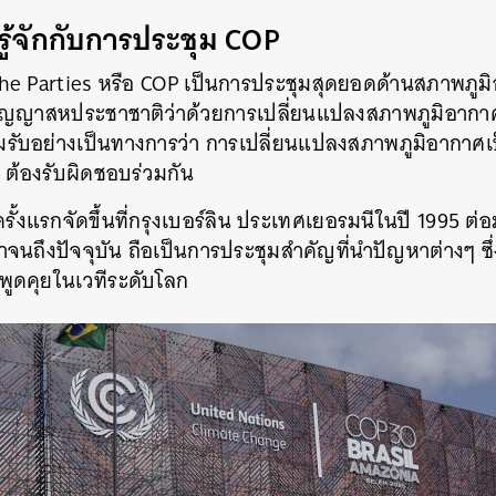
รู้จักกับการประชุม COP
SHARE
TWEET
LINE
EMAIL
he Parties หรือ COP
เป็นการประชุมสุดยอดด้านสภาพภูมิอ
ัญญาสหประชาชาติว่าด้วยการเปลี่ยนแปลงสภาพภูมิอากาศ
ยอมรับอย่างเป็นทางการว่า การเปลี่ยนแปลงสภาพภูมิอากาศเ
 ต้องรับผิดชอบร่วมกัน
ั้งแรกจัดขึ้นที่กรุงเบอร์ลิน ประเทศเยอรมนีในปี 1995 ต่อ
าจนถึงปัจจุบัน ถือเป็นการประชุมสำคัญที่นำปัญหาต่างๆ ซึ่
พูดคุยในเวทีระดับโลก