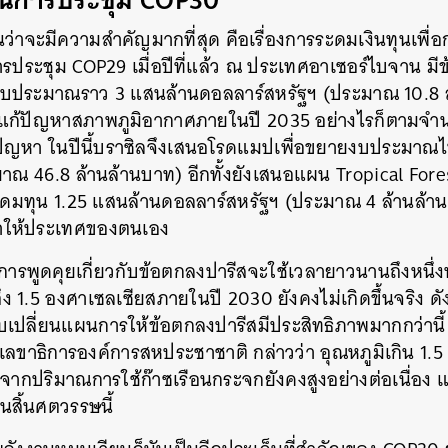
อนว่าจะมีความสำคัญมากที่สุด คือเรื่องการระดมเงินทุนเพื
รประชุม COP29 เมื่อปีที่แล้ว ณ ประเทศอาเซอร์ไบจาน มีข
บประมาณราว 3 แสนล้านดอลลาร์สหรัฐฯ (ประมาณ 10.8 ล้
แก้ปัญหาสภาพภูมิอากาศภายในปี 2035 อย่างไรก็ตามจำนว
ปัญหา ในปีนี้บราซิลจึงเสนอโรดแมปเพื่อขยายงบประมาณ
มาณ 46.8 ล้านล้านบาท)
อีกทั้งยังเสนอแผน Tropical Fore
ระดมทุน
1.25 แสนล้านดอลลาร์สหรัฐฯ (ประมาณ 4 ล้านล้
่าให้ประเทศของตนเอง
ม้การพูดคุยเกี่ยวกับข้อตกลงปารีสจะใช้เวลายาวนานถึงหนึ
ึง 1.5 องศาเซลเซียสภายในปี 2030 ยังคงไม่เกิดขึ้นจริง ดั
รับเปลี่ยนแผนการให้ข้อตกลงปารีสมีประสิทธิภาพมากกว่านี
 เลขาธิการองค์การสหประชาชาติ
กล่าวว่า
อุณหภูมิเกิน 1.5
งจากปริมาณการใช้ก๊าซเรือนกระจกยังคงสูงอย่างต่อเนื่อง แ
สิ้นศตวรรษนี้