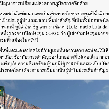
ัญหาการเปลี่ยนแปลงสภาพภูมิอากาศอีกด้วย
เทศกำลังพัฒนา และเป็นเจ้าภาพจัดการประชุมปีนี้ เลือกเม
าเป็นประตูสู่ป่า
แอมะซอน พื้นป่าสำคัญที่เป็นทั้งปอดของโลก
อกจากนี้
ลูอิส อีนาซียู ลูลา ดา ซิลวา (Luiz Inácio Lula d
งหนึ่งของการเปิดประชุม COP30 ว่า ผู้เข้าร่วมประชุมมากกว
นพื้นเมืองในครั้งนี้
้นที่และแสงสปอตไลต์กับผู้เล่นที่หลากหลาย สะท้อนให้
้ามาเกี่ยวข้องกับวาระสำคัญของโลกอย่างที่ไม่เคยเห็นมาก่
เผชิญกับความตึงเครียดด้านภูมิรัฐศาสตร์ และระเบียบโลกเ
ประเทศโลกใต้จะสามารถขึ้นมาเป็นผู้นำในประเด็นสำคัญขอ