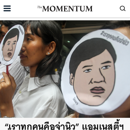
“เราทุกคนคือจ่านิว” แอมเนสตี้ฯ