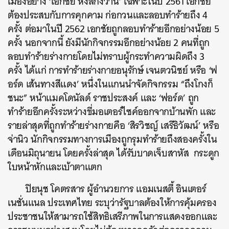
เมืองอย่าง ‘เอกชัย หงส์กังวาน’ เฉพาะในปี 2561 เอกชัย
ต้องประสบกับการคุกคาม ก่อกวนและลอบทำร้ายถึง 4
ครั้ง ต่อมาในปี 2562 เอกชัยถูกลอบทำร้ายอีกอย่างน้อย 5
ครั้ง นอกจากนี้ ยังมีนักกิจกรรมอีกอย่างน้อย 2 คนที่ถูก
ลอบทำร้ายร่างกายโดยไม่ทราบผู้กระทำความผิดถึง 3
ครั้ง ได้แก่ การทำร้ายร่างกายอนุรักษ์ เจนตวนิชย์ หรือ ‘ฟ
อร์ด เส้นทางสีแดง’ หนึ่งในแกนนำจัดกิจกรรม “ถึงโกงก็
ชนะ” หน้าแมคโดนัลด์ ราชประสงค์ และ ‘ฟอร์ด’ ถูก
ทำร้ายอีกครั้งระหว่างขี่มอเตอร์ไซค์ออกจากบ้านพัก และ
รายล่าสุดที่ถูกทำร้ายร่างกายคือ ‘สิรวิชญ์ เสรีธิวัฒน์’ หรือ
จ่านิว นักกิจกรรมทางการเมืองถูกรุมทำร้ายถึงสองครั้งใน
เดือนมิถุนายน โดยครั้งล่าสุด ได้รับบาดเจ็บสาหัส กระดูก
ใบหน้าหักและเบ้าตาแตก
ปิยนุช โคตรสาร ผู้อำนวยการ แอมเนสตี้ อินเตอร์
เนชั่นแนล ประเทศไทย ระบุว่ารัฐบาลต้องให้การคุ้มครอง
ประชาชนให้สามารถใช้สิทธิเสรีภาพในการแสดงออกและ