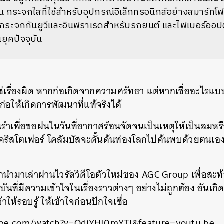
น กระจกใสที่ใช้สำหรับอุปกรณ์อิเล็กทรอนิกส์อย่างสมาร์ทโฟ
ะจกกันยูวีและอินฟราเรดสำหรับรถยนต์ และไฟเบอร์ออปติก ที
นยุคปัจจุบัน
่ใช่เรื่องผิด หากก่อเกิดจากความศรัทธา แต่หากเชื่ออะไร
ก่อให้เกิดการพัฒนาที่แท้จริงได้
รำเพื่อขอฝนในวันที่อากาศร้อนจัดจนเป็นเหตุให้เป็นลมหรื
ี่คริสโตเฟอร์ โคลัมบัสจะดั้นด้นท่องโลกไปค้นพบด้วยตนเอง
 ถูกนำมาเล่าผ่านไวรัลวิดีโอตัวใหม่ของ AGC Group เพื่อ
ที่มีความเข้าใจในเรื่องราวต่างๆ อย่างไม่ถูกต้อง อันเกิด
ให้รอบรู้ ให้เข้าใจก่อนปักใจเชื่อ
be.com/watch?v=QdiYHI0mYTI&feature=youtu.be