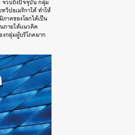
วบถึงปัจจุบัน กลุ่ม
ะทวีปอเมริกาใต้ ทำให้
มิภาคของโลกได้เป็น
งานภายใต้แนวคิด
องกลุ่มผู้บริโภคมาก