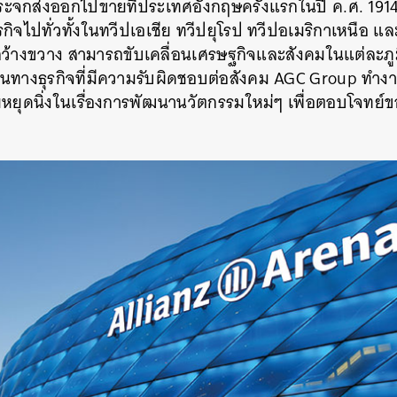
ะจกส่งออกไปขายที่ประเทศอังกฤษครั้งแรกในปี ค.ศ. 1914 จ
กิจไปทั่วทั้งในทวีปเอเชีย ทวีปยุโรป ทวีปอเมริกาเหนือ แล
กว้างขวาง สามารถขับเคลื่อนเศรษฐกิจและสังคมในแต่ละภู
ฐานทางธุรกิจที่มีความรับผิดชอบต่อสังคม AGC Group ทำ
ยหยุดนิ่งในเรื่องการพัฒนานวัตกรรมใหม่ๆ เพื่อตอบโจทย์ข