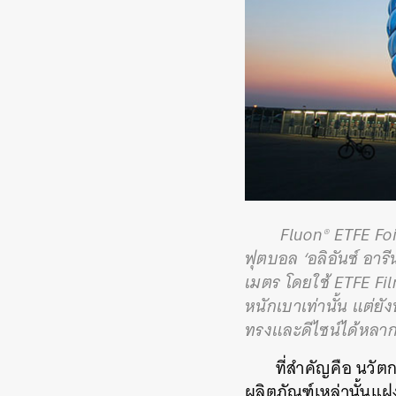
Fluon® ETFE Foi
ฟุตบอล ‘อลิอันซ์ อาร
เมตร โดยใช้ ETFE Film
หนักเบาเท่านั้น แต่ยั
ทรงและดีไซน์ได้หลา
ที่สำคัญคือ นวัต
ผลิตภัณฑ์เหล่านั้นแฝ