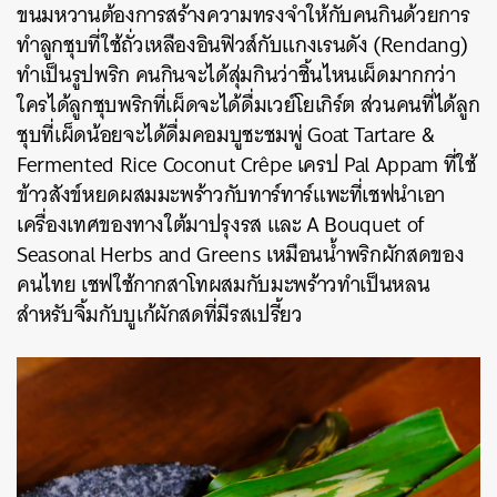
ขนมหวานต้องการสร้างความทรงจำให้กับคนกินด้วยการ
ทำลูกชุบที่ใช้ถั่วเหลืองอินฟิวส์กับแกงเรนดัง (
Rendang
)
ทำเป็นรูปพริก คนกินจะได้สุ่มกินว่าชิ้นไหนเผ็ดมากกว่า
ใครได้ลูกชุบพริกที่เผ็ดจะได้ดื่มเวย์โยเกิร์ต ส่วนคนที่ได้ลูก
ชุบที่เผ็ดน้อยจะได้ดื่มคอมบูชะชมพู่ Goat Tartare &
Fermented Rice Coconut Crêpe เครป Pal Appam ที่ใช้
ข้าวสังข์หยดผสมมะพร้าวกับทาร์ทาร์แพะที่เชฟนำเอา
เครื่องเทศของทางใต้มาปรุงรส และ A Bouquet of
Seasonal Herbs and Greens เหมือนน้ำพริกผักสดของ
คนไทย เชฟใช้กากสาโทผสมกับมะพร้าวทำเป็นหลน
สำหรับจิ้มกับบูเก้ผักสดที่มีรสเปรี้ยว