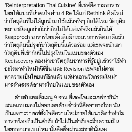
‘Reinterpretation Thai Cuisine’ ที่เชฟตีความอาหาร
ไทยให้แบบที่น่าสนใจผ่าน 4 Re ได้แก่ Rethink คิดใหม่
ว่าวัตถุดิบที่ไม่ได้ถูกนำมาใช้แล้วจริงๆ กินได้ไหม วัตถุดิบ
หลายชนิดถูกกำกับว่ากินไม่ได้แต่แท้จริงแล้วกินได้
Reapproch อาหารไทยดั้งเดิมมีกระบวนการคิดมาดีแล้ว
ว่าวัตถุดิบนี้ปรุงกับวัตถุดิบนี้แล้วอร่อย แต่เชฟจะนำเอา
วัตถุดิบที่เข้ากันนี้ไปปรุงใหม่ในแบบของตัวเอง
Rediscovery ลองนำเอาวัตถุดิบอาหารที่รู้อยู่แล้วว่าใช้ทำ
อะไรมาทำใหม่ให้ดีขึ้น และ Revision เชฟจะไม่ตาม
หาความเป็นไทยแท้อีกแล้ว แต่นำเอานวัตกรรมใหม่ๆ
มาสร้างสรรค์อาหารไทยในแบบของตัวเอง
สำหรับเทสติ้งเมนู 9 จาน ที่เชฟโจและเชฟซากินำ
เสนอแทบมองไม่ออกเลยด้วยซ้ำว่านี่คืออาหารไทย นั่น
เป็นเพราะว่าเชฟตั้งใจตีความใหม่ภายใต้แนวคิดว่าทำไม
อาหารไทยถึงเป็นสำรับ ถ้าไม่เป็นสำรับจะสื่อความเป็น
ไทยออกมาแบบไหน นั่นคือสื่อผ่านรสชาตินั่นเอง