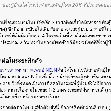
าของผู้ป่วยโคโรนาไวรัสสายพันธุ์ใหม่ 2019 ที่ประเทศเย
SHARE
TWEET
LINE
EMAIL
เพื่อนร่วมงานในบริษัทอีก 3 รายก็ติดเชื้อโคโรนาสายพันธุ์ให
ศ) ซึ่งมีอาการป่วยไล่เลี่ยกับนาย A และผู้ป่วย 2 รายที่ไม
ีประวัติสัมผัสกับนาย A ในระหว่างที่เขายังไม่แสดงอาการเช
ระมาณ 2 วัน ทว่าในความโชคร้ายก็มีความโชคดีที่ว่าผู้ป
ดต่อในระยะฟักตัว
นวารสารทางการแพทย์ NEJM
คือ โคโรนาไวรัสสายพันธุ์ให
 โดยนาย A และ B ติดเชื้อนี้จากนักธุรกิจหญิงชาวจีน และนา
2 ราย ซึ่งทั้งหมดเป็นการติดต่อในระยะที่ผู้ป่วยยังไม่มีอาการ 
อผ่านการไอจามในระยะ 1-2 เมตร (ระยะที่มีอาการแล้ว) หร
แล้วมาขยี้ตาหรือจมูกของตัวเอง
องการติดต่อในระยะฟักตัวเช่นนี้ คือการติดต่อผ่านสิ่งของ (f