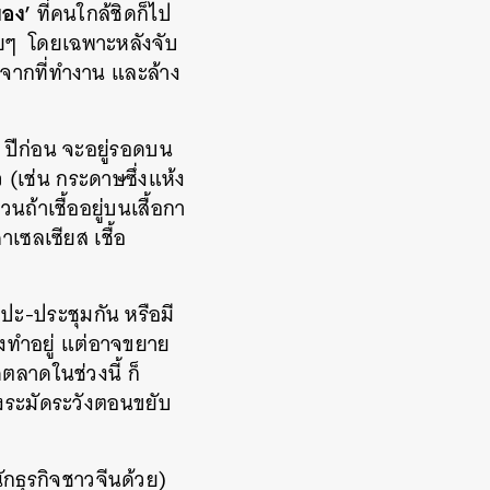
งของ’
ที่คนใกล้ชิดก็ไป
ยๆ โดยเฉพาะหลังจับ
ลับจากที่ทำงาน และล้าง
17 ปีก่อน จะอยู่รอดบน
ิว (เช่น กระดาษซึ่งแห้ง
นถ้าเชื้ออยู่บนเสื้อกา
าเซลเซียส เชื้อ
ปะ-ประชุมกัน หรือมี
งทำอยู่ แต่อาจขยาย
ลาดในช่วงนี้ ก็
ึงระมัดระวังตอนขยับ
นักธุรกิจชาวจีนด้วย)