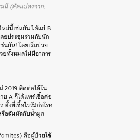
อรมนี (ดัดแปลงจาก:
ม่นี้เช่นกัน ได้แก่ B
่เคยประชุมร่วมกับนัก
่นกัน! โดยเริ่มป่วย
่วยทั้งหมดไม่มีอาการ
ม่ 2019 ติดต่อได้ใน
ย A ก็ได้แพร่เชื้อต่อ
ทั้งที่เชื้อไวรัสก่อโรค
ือสัมผัสกับน้ำมูก
omites) คือผู้ป่วยใช้