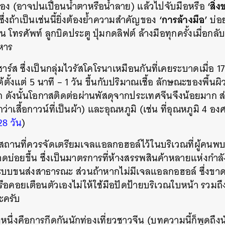
‘สิ่
วเอง (อาจปนเปื้อนน้ำตาหรือน้ำลาย) แล้วไปจับมือหรือ
‘การล้างมือ’
ซึ่งถ้าเป็นเช่นนี้ยิ่งต้องย้ำความสำคัญของ
บ่อ
ช่น โทรศัพท์ ลูกบิดประตู ปุ่มกดลิฟต์ ล้างมือทุกครั้งเมื่อก
หาร
รัสซาร์ส ซึ่งเป็นกลุ่มไวรัสโคโรนาเหมือนกันที่เคยระบาดเมื่อ 
ด้ตั้งแต่ 5 นาที – 1 วัน ขึ้นกับปริมาณเชื้อ ลักษณะของพื้นผ
ก ดังนั้นโอกาสติดต่อผ่านพัสดุจากประเทศจีนจึงน้อยมาก ส่ว
าเสื้อกาวน์ที่เป็นผ้า) และอุณหภูมิ (เช่น ที่อุณหภูมิ 4 องศ
8 วัน
)
งสถานที่ควรจัดเตรียมเจลแอลกอฮอล์ไว้ในบริเวณที่ผู้คนพบ
่อยขึ้น ซึ่งเป็นมาตรการที่ห้างสรรพสินค้าหลายแห่งกำลั
บขนส่งสาธารณะ ส่วนถ้าหากไม่มีเจลแอลกอฮอล์ ซึ่งขาดต
รือคอยเตือนตัวเองไม่ให้ใช้มือปัดป้ายบริเวณใบหน้า รวมถ
ะครับ
่างหนึ่งคือการกีดกันนักท่องเที่ยวชาวจีน (บทความนี้ก็พูดถึง