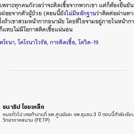
จได้ เพราะทุกคนกังวลว่าจะติดเชื้อจากพวกเขา แต่ก็ต้องยืนยั
อยจากตัวผู้ป่วย (ตอนนี้ยัง
ไม่มีหลักฐาน
ว่าติดต่อผ่าน
ัส ซึ่งถ้าเขาสวมหน้ากากอนามัย โดยที่ไอจามอยู่ภายในหน้ากา
 ก็แทบไม่มีโอกาสติดเชื้อแน่นอน
โคโรนา
,
โคโรนาไวรัส
,
การติดเชื้อ
,
โควิด-19
ชนาธิป ไชยเหล็ก
หมอทั่วไป เคยทำงานที่ รพ.ศูนย์และ รพ.ชุมชน 3 ปี ตอนนี้กำลังเร
วิทยาภาคสนาม (FETP)