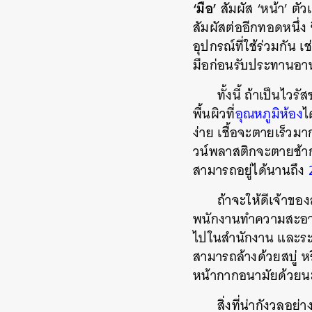
‘มือ’
สัมผัส ‘หน้า’ ตั
สัมผัสต่ออีกทอดหนึ่ง 
อุปกรณ์ที่ใช้ร่วมกัน เ
มือก่อนรับประทานอา
ทั้งนี้ ถ้าเป็นไว
พื้นผิวที่
อุณหภูมิห้อง
ไ
ง่าย เชื้อจะตายเร็วมา
วน์พลาสติกจะตายช้ากว่
สามารถอยู่ได้นานถึง
2
ถ้าจะให้ดีเจ้าขอ
พนักงานทำความสะอาดบ
ไปในสำนักงาน และระบ
สามารถล้างด้วยสบู่ ห
หน้ากากอนามัยด้วยน
สิ่งที่น่ากังวลอย