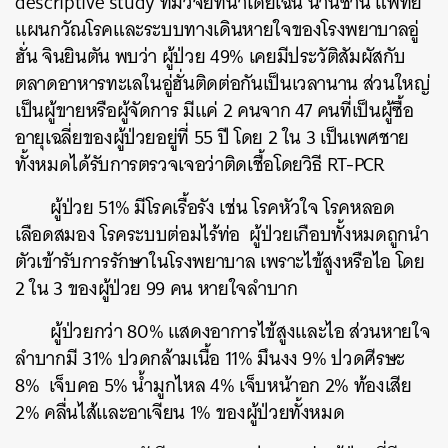
descriptive study ทีมวิจัยที่นำโดยเฉิน นานชาน แพทย์
แผนกวัณโรคและระบบทางเดินหายใจของโรงพยาบาลอู่
ฮั่น จินยินตัน พบว่า ผู้ป่วย 49% เคยมีประวัติสัมผัสกับ
ตลาดอาหารทะเลในอู่ฮั่นติดต่อกันเป็นเวลานาน ส่วนใหญ่
เป็นผู้ขายหรือผู้จัดการ มีแค่ 2 คนจาก 47 คนที่เป็นผู้ซื้อ
อายุเฉลี่ยของผู้ป่วยอยู่ที่ 55 ปี โดย 2 ใน 3 เป็นเพศชาย
ทั้งหมดได้รับการตรวจเจอว่าติดเชื้อโดยวิธี RT-PCR
ผู้ป่วย 51% มีโรคเรื้อรัง เช่น โรคหัวใจ โรคหลอด
เลือดสมอง โรคระบบต่อมไร้ท่อ ผู้ป่วยเกือบทั้งหมดถูกนำ
ตัวเข้ารับการรักษาในโรงพยาบาล เพราะไข้สูงหรือไอ โดย
2 ใน 3 ของผู้ป่วย 99 คน หายใจลำบาก
ผู้ป่วยกว่า 80% แสดงอาการไข้สูงและไอ ส่วนหายใจ
ลำบากมี 31% ปวดกล้ามเนื้อ 11% มึนงง 9% ปวดศีรษะ
8% เจ็บคอ 5% น้ำมูกไหล 4% เจ็บหน้าอก 2% ท้องเสีย
2% คลื่นไส้และอาเจียน 1% ของผู้ป่วยทั้งหมด