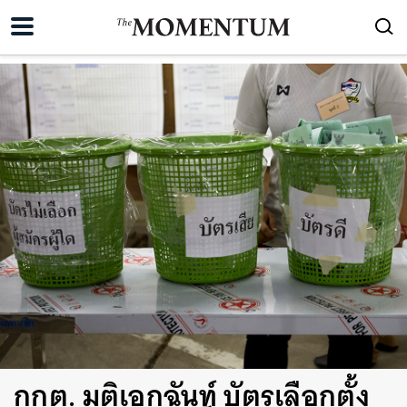
กกต. มติเอกฉันท์ บัตรเลือกตั้ง