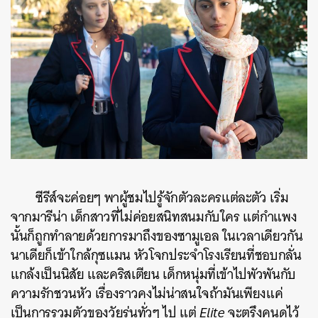
ซีรีส์จะค่อยๆ พาผู้ชมไปรู้จักตัวละครแต่ละตัว เริ่ม
จากมารีน่า เด็กสาวที่ไม่ค่อยสนิทสนมกับใคร แต่กำแพง
นั้นก็ถูกทำลายด้วยการมาถึงของซามูเอล ในเวลาเดียวกัน
นาเดียก็เข้าใกล้กุซแมน หัวโจกประจำโรงเรียนที่ชอบกลั่น
แกล้งเป็นนิสัย และคริสเตียน เด็กหนุ่มที่เข้าไปพัวพันกับ
ความรักชวนหัว เรื่องราวคงไม่น่าสนใจถ้ามันเพียงแค่
เป็นการรวมตัวของวัยรุ่นทั่วๆ ไป แต่
Elite
จะตรึงคนดูไว้