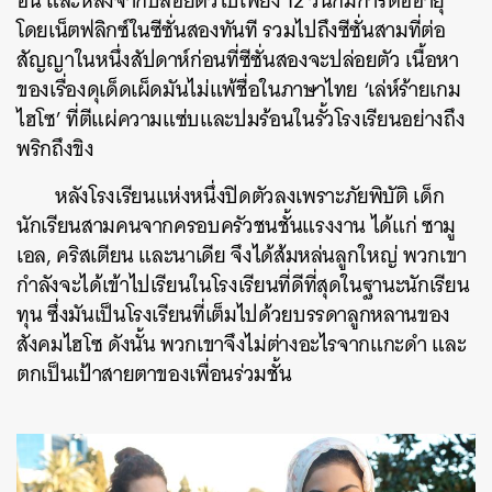
อื่น และหลังจากปล่อยตัวไปเพียง 12 วันก็มีการต่ออายุ
โดยเน็ตฟลิกซ์ในซีซั่นสองทันที รวมไปถึงซีซั่นสามที่ต่อ
สัญญาในหนึ่งสัปดาห์ก่อนที่ซีซั่นสองจะปล่อยตัว เนื้อหา
ของเรื่องดุเด็ดเผ็ดมันไม่แพ้ชื่อในภาษาไทย ‘เล่ห์ร้ายเกม
ไฮโซ’ ที่ตีแผ่ความแซ่บและปมร้อนในรั้วโรงเรียนอย่างถึง
พริกถึงขิง
หลังโรงเรียนแห่งหนึ่งปิดตัวลงเพราะภัยพิบัติ เด็ก
นักเรียนสามคนจากครอบครัวชนชั้นแรงงาน ได้แก่ ซามู
เอล, คริสเตียน และนาเดีย จึงได้ส้มหล่นลูกใหญ่ พวกเขา
กำลังจะได้เข้าไปเรียนในโรงเรียนที่ดีที่สุดในฐานะนักเรียน
ทุน ซึ่งมันเป็นโรงเรียนที่เต็มไปด้วยบรรดาลูกหลานของ
สังคมไฮโซ ดังนั้น พวกเขาจึงไม่ต่างอะไรจากแกะดำ และ
ตกเป็นเป้าสายตาของเพื่อนร่วมชั้น