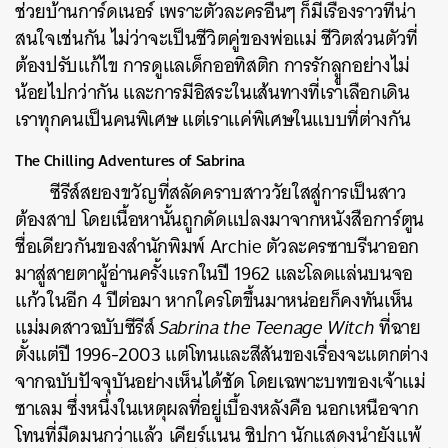
ช่วยบ้านการ์ดเนอร์ เพราะตัวละครอื่นๆ ก็มีเรื่องราวที่น่า
สนใจเช่นกัน ไม่ว่าจะเป็นชีวิตคู่ของพ่อแม่ ชีวิตส่วนตัวที่
ต้องปรับแก้ไข การดูแลเด็กออทิสติก การรักลููกอย่างไม่
น้อยไปกว่ากัน และการมีอิสระในเส้นทางที่เราเลือกเดิน
เราทุกคนเป็นคนพิเศษ แต่เราแค่พิเศษในแบบที่ต่างกัน
The Chilling Adventures of Sabrina
ซีรีส์สยองขวัญที่สลัดคราบสาววัยใสสู่การเป็นสาว
ต้องสาป โดยเนื้อหานั้นถูกดัดแปลงมาจากหนังสือการ์ตูน
ชื่อเดียวกันของสำนักพิมพ์ Archie ตัวละครซาบรีนาออก
มาสู่สายตาผู้อ่านครั้งแรกในปี 1962 และโลดแล่นบนจอ
แก้วในอีก 4 ปีต่อมา หากใครโตขึ้นมาหน่อยก็คงทันเห็น
แม่มดสาวฉบับซีรีส์
Sabrina the Teenage Witch
ที่ฉาย
ตั้งแต่ปี 1996-2003 แต่โทนและสีสันของเรื่องจะแตกต่าง
จากฉบับปัจจุบันอย่างเห็นได้ชัด โดยเฉพาะบทของเจ้าแม่
ซาเลม ซึ่งหนึ่งในเหตุผลที่อยู่เบื้องหลังคือ นอกเหนือจาก
โทนที่มืดมนกว่าแล้ว เคียร์แนน ชิปกา นักแสดงนำยังแพ้