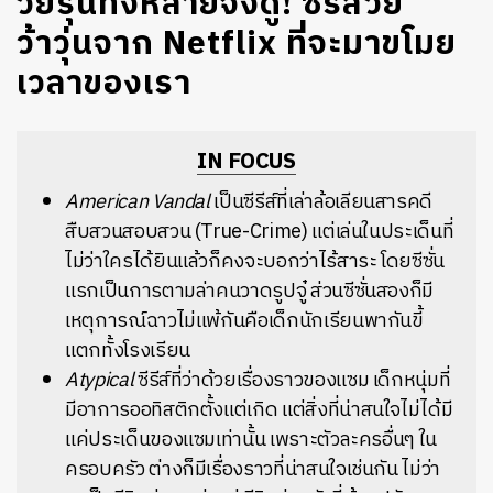
วัยรุ่นทั้งหลายจงดู! ซีรีส์วัย
ว้าวุ่นจาก Netflix ที่จะมาขโมย
เวลาของเรา
IN FOCUS
American Vandal
เป็นซีรีส์ที่เล่าล้อเลียนสารคดี
สืบสวนสอบสวน (True-Crime) แต่เล่นในประเด็นที่
ไม่ว่าใครได้ยินแล้วก็คงจะบอกว่าไร้สาระ โดยซีซั่น
แรกเป็นการตามล่าคนวาดรูปจู๋ ส่วนซีซั่นสองก็มี
เหตุการณ์ฉาวไม่แพ้กันคือเด็กนักเรียนพากันขี้
แตกทั้งโรงเรียน
Atypical
ซีรีส์ที่ว่าด้วยเรื่องราวของแซม เด็กหนุ่มที่
มีอาการออทิสติกตั้งแต่เกิด แต่สิ่งที่น่าสนใจไม่ได้มี
แค่ประเด็นของแซมเท่านั้น เพราะตัวละครอื่นๆ ใน
ครอบครัว ต่างก็มีเรื่องราวที่น่าสนใจเช่นกัน ไม่ว่า