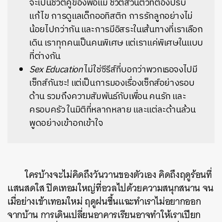
จะเป็นชีวิตคู่ของพ่อแม่ ชีวิตส่วนตัวที่ต้องปรับ
แก้ไข การดูแลเด็กออทิสติก การรักลููกอย่างไม่
น้อยไปกว่ากัน และการมีอิสระในเส้นทางที่เราเลือก
เดิน เราทุกคนเป็นคนพิเศษ แต่เราแค่พิเศษในแบบ
ที่ต่างกัน
Sex Education
ไม่ใช่ซีรีส์ที่บอกว่าพวกเธอจงไปมี
เซ็กส์กันซะ! แต่เป็นการมองเรื่องเซ็กส์อย่างรอบ
ด้าน รวมถึงความสัมพันธ์กับเพื่อน คนรัก และ
ครอบครัว ในมิติที่หลากหลาย และแต่ละด้านล้วน
พูดอย่างเข้าอกเข้าใจ
ใครบ้างจะไม่คิดถึงวันวานของตัวเอง คิดถึงฤดูร้อนที่
แสนสดใส ปิดเทอมใหญ่ที่อวลไปด้วยความสนุกสนาน จน
เมื่อย่างเข้าเทอมใหม่ ฤดูฝนชื้นแฉะทำเราไม่อยากออก
จากบ้าน การเดินเปลี่ยนอาคารเรียนอาจทำให้เราเปียก