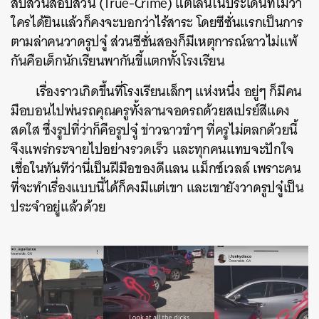
สืบสวนสอบสวน (True-Crime) แต่เล่นในประเด็นที่ไม่ว่า
ใครได้ยินแล้วก็คงจะบอกว่าไร้สาระ โดยซีซั่นแรกเป็นการ
ตามล่าคนวาดรูปจู๋ ส่วนซีซั่นสองก็มีเหตุการณ์ฉาวไม่แพ้
กันคือเด็กนักเรียนพากันขี้แตกทั้งโรงเรียน
เรื่องราวเกิดขึ้นที่โรงเรียนเล็กๆ แห่งหนึ่ง อยู่ๆ ก็มีคน
มือบอนไปพ่นรถคุณครูทั้งลานจอดรถด้วยสเปรย์สีแดง
สดใส ซึ่งรูปที่ว่าก็คือรูปจู๋ ข่าวฉาวขำๆ ที่ครูไม่ตลกด้วยนี้
จึงแพร่กระจายไปอย่างรวดเร็ว และทุกคนแทบจะปักใจ
เชื่อในทันทีว่านี่เป็นฝีมือของดีแลน แม็กซ์เวลล์ เพราะคน
ที่จะทำเรื่องแบบนี้ได้ก็คงมีแต่เขา และเขายังวาดรูปจู๋เป็น
ประจำอยู่แล้วด้วย