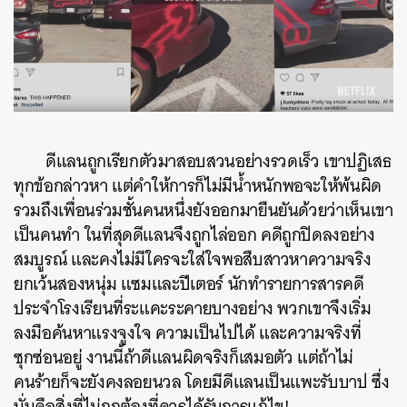
ดีแลนถูกเรียกตัวมาสอบสวนอย่างรวดเร็ว เขาปฏิเสธ
ทุกข้อกล่าวหา แต่คำให้การก็ไม่มีน้ำหนักพอจะให้พ้นผิด
รวมถึงเพื่อนร่วมชั้นคนหนึ่งยังออกมายืนยันด้วยว่าเห็นเขา
เป็นคนทำ ในที่สุดดีแลนจึงถูกไล่ออก คดีถูกปิดลงอย่าง
สมบูรณ์ และคงไม่มีใครจะใส่ใจพอสืบสาวหาความจริง
ยกเว้นสองหนุ่ม แซมและปีเตอร์ นักทำรายการสารคดี
ประจำโรงเรียนที่ระแคะระคายบางอย่าง พวกเขาจึงเริ่ม
ลงมือค้นหาแรงจูงใจ ความเป็นไปได้ และความจริงที่
ซุกซ่อนอยู่ งานนี้ถ้าดีแลนผิดจริงก็เสมอตัว แต่ถ้าไม่
คนร้ายก็จะยังคงลอยนวล โดยมีดีแลนเป็นแพะรับบาป ซึ่ง
นั่นคือสิ่งที่ไม่ถูกต้องที่ควรได้รับการแก้ไข!