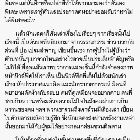
พิเศษ แต่นั่นอีกหรือเปล่าที่ทำให้พวกเรามองว่าตัวเอง
พิเศษ เพราะเรารู้ตัวและประกาศตนอย่างยอมรับว่าเราไม่
ได้พิเศษอะไร
แล้วนักแสดงก็เริ่มเล่าเรื่องไปเรื่อยๆ จากเรื่องนั้นไป
เรื่องนี้ เป็นตัวบทที่หยิบยกมาจากวรรณกรรม ข่าว บวกกับ
ส่วนที่ ปอ เปรมสำราญ เขียนขึ้นเอง การรู้บ้างไม่รู้บ้างว่า
ตัวบทนั้นๆ มาจากไหนอย่างไรอาจเป็นประเด็นสำคัญหรือ
ไม่ก็ได้ ที่สุดแล้วเราพบว่าการแสดงชิ้นนี้กำลังจำลองภาพ
หน้านิวส์ฟีดให้เราเห็น เป็นนิวส์ฟีดที่เต็มไปด้วยนักเล่า
เรื่อง นักประกาศแนวคิด และนักระบายอารมณ์ มีคนที่
พยายามคัดง้างกับระบบ คนที่ดูเหมือนจะอยากตาย คนที่
ชอบกินหวานพร้อมด้วยความใส่ใจในสังคมผ่านการกิน
หวานของตน ฯลฯ พวกเขารวมถึงเราล้วนมีเรื่องเล่า เปี่ยม
ไปด้วยอารมณ์ความรู้สึก ซึ่งนักแสดงส่งผ่านพลังงานเหล่า
นั้นออกมาให้กับผู้ชมได้อย่างกลมกล่อมชวนติดตาม
โมโนล็อกที่ถูกเล่าในชั้นล่างของพื้นที่จัดแสดงดูเป็น