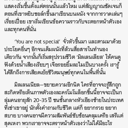
แสดงเริ่มขึ้นตั้งแต่ตอนนั้นแล้วไหม แต่สัญญาณชัดเจนก็
ตอนที่เขาหยิบชอล์กขึ้นมาเขียนบนผนัง จากการวาดเล่นๆ
เรื่อยเปื่อย เขาเริ่มเขียนข้อความราวกับจะตอกหน้าตัวเอง
และทุกคนที่นั่น
‘You are not special’ จั่วหัวขึ้นมา และตามมาด้วย
ประโยคอื่นๆ อีกจนเต็มผนังที่ล้วนสื่อสารในทำนอง
เดียวกัน จากนั้นก็เริ่มสรุปรวมชีวิต ‘มิลเลนเลียล’ ให้คนดู
ฟังด้วยน้ำเสียงเรียบๆ เจือรอยยิ้มละไมเป็นบางครั้ง เรารู้
ได้สึกถึงการเสียดเย้ยชีวิตมนุษย์ทุกคนในพื้นที่นั้น
มิลเลนเนียล—ขยายความอีกนิด ใครที่อาจจะรู้สึกถูก
สะกิดหรือเห็นภาพตัวเองละครโมโนล็อกชิ้นนี้อาจจะเป็นก
ลุ่มคนอายุสัก 20-35 ปี ชนชั้นกลางหัวเอียงซ้ายในประเทศ
ที่เช่าเขาอยู่ นักตั้งคำถามกับชีวิต แต่ก็ อยากรวย อยาก
สบาย บางคนอาจมีความสัมพันธ์ซับซ้อนคลุมเครือ เสรีแต่
สุดเหงา พวกเราอาจจะตราหน้าตัวเองว่าไม่ได้มีอะไร