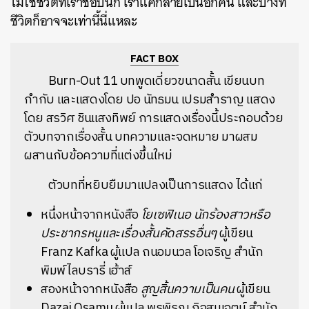
ไม่ใช่ชีวิตที่เราชอบนัก เราแค่กลายเป็นอีกคน และบางที
ชีวิตก็อาจจะเท่านี้นี่แหละ
FACT BOX
Burn-Out 11 บทพูดเดี่ยวขนาดสั้น เขียนบท
กำกับ และแสดงโดย ปอ นัทธมน เปรมสำราญ แสดง
โดย สรวิศ ชินแสงทิพย์
การแสดงเรื่องนี้ประกอบด้วย
ตัวบทจากเรื่องสั้น บทความและจดหมาย มาผสม
ผสานกับข้อความที่แต่งขึ้นใหม่
ตัวบทที่หยิบยืมมาแปลงเป็นการแสดง ได้แก่
หนึ่งหน้าจากหนังสือ
โยเซฟิเนอ นักร้องสาวหรือ
ประชากรหนูและเรื่องสั้นคัดสรรอื่นๆ
ผู้เขียน
Franz Kafka ผู้แปล ถนอมนวล โอเจริญ สำนัก
พิมพ์ไลบรารี่ เฮ้าส์
สองหน้าจากหนังสือ
สูญสิ้นความเป็นคน
ผู้เขียน
Dazai Osamu ผู้แปล พรพิรุณ กิจสมเจตน์ สำนัก