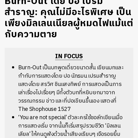
Burn-Out โดย ปอ เปรม
สำราญ: คุณไม่มีอะไรพิเศษ เป็น
เพียงมิลเลนเนียลผู้หมดไฟแม้แต่
กับความตาย
IN FOCUS
Burn-Out เป็น
บทพูดเดี่ยวขนาดสั้น เขียนบทและ
กำกับการแสดงโดย ปอ นัทธมน เปรมสำราญ
แสดงโดย สรวิศ ชินแสงทิพย์ การแสดงเป็นการ
เล่าเรื่องไปเรื่อยๆ มีทั้งตัวบทที่หยิบยกมาจาก
วรรณกรรม ข่าว และที่ปอเขียนขึ้นเอง แสดงที่
The Shophouse 1527
‘You are not special’ ตัวละครใช้ชอล์กเขียนเมื่อ
การแสดงเริ่ม จากนั้นก็เริ่มสรุปรวมชีวิต ‘มิลเลน
เลียล’ ให้คนดูฟังด้วยน้ำเสียงเรียบๆ เจือรอยยิ้ม