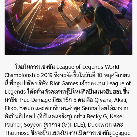
โดยในการแข่งขัน League of Legends World
Championship 2019 ซึ่งจะจัดขึ้นในวันที่ 10 พฤศจิกายน
นี้ ที่กรุงปารีส
บริษัท Riot Games เจ้าของเกม
League of
ค้นหา
Legends ได้สร้างตัวละครกรุ๊ปใหม่ศิลปินแนวฮิปฮอปขึ้น
SHARE
TWEET
LINE
EMAIL
มาชื่อ True Damage มีสมาชิก 5 คน คือ
Qiyana, Akali,
Ekko, Yasuo และสมาชิกคนล่าสุด
Senna
โดยได้มาจาก
ศิลปินฮิปฮอป (ที่เป็นคนจริงๆ) อย่าง Becky G, Keke
Palmer, Soyeon (จากวง
(G)I-DLE)
, Duckwrth และ
Thutmose ซึ่งจะขึ้นแสดงในงานเปิดการแข่งขัน
League