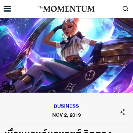
BUSINESS
NOV 2, 2019