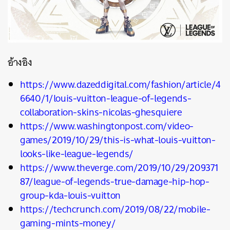
อ้างอิง
https://www.dazeddigital.com/fashion/article/4
6640/1/louis-vuitton-league-of-legends-
collaboration-skins-nicolas-ghesquiere
https://www.washingtonpost.com/video-
games/2019/10/29/this-is-what-louis-vuitton-
looks-like-league-legends/
https://www.theverge.com/2019/10/29/209371
87/league-of-legends-true-damage-hip-hop-
group-kda-louis-vuitton
https://techcrunch.com/2019/08/22/mobile-
gaming-mints-money/