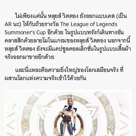
ไม่เพียงแค่นั้น หลุยส์ วิตตอง ยังออกแบบเคส (เป็น
AR นะ) ให้กับถ้วยรางวัล The League of Legends
Summoner’s Cup อีกด้วย ในรูปแบบทรังก์เดินทางอัน
คลาสสิกด้วยลายโมโนแกรมของหลุยส์ วิตตอง นอกจากนี้
หลุยส์ วิตตอง ยังจะมีแคปซูลคอลเล็กชั่นในรูปแบบเสื้อผ้า
จริงออกมาขายอีกด้วย
และนี่แหละคือความยิ่งใหญ่ของโลกเสมือนจริง ที่
ผสานโลกแห่งความจริงเข้าไว้ด้วยกัน