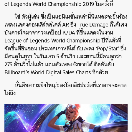
of Legends World Championship 2019 ในครั้งนี้
ใช่ ตัวผู้เล่น ซึ่งเป็นแอนิเมชั่นเหล่านี้นี่แหละจะขึ้นร้อง
เพลงแสดงคอนเสิร์ตสไตล์ AR ซึ่ง True Damage ก็ได้แรง
บันดาลใจมาจากวงเคป๊อป K/DA ที่ขึ้นแสดงในงาน
League of Legends World Championship ปีที่แล้วที่
จัดขึ้นที่อินชอน ประเทศเกาหลีใต้ กับเพลง ‘Pop/Star’ ซึ่ง
มีคนดูในยูทูบในวันแรก 5 ล้านวิว และตอนนี้มีคนดูกว่า
275 ล้านวิวไปแล้ว แถมตัวเพลงยังขายได้ ติดอันดับ
Billboard’s World Digital Sales Charts อีกด้วย
นั่นคือความยิ่งใหญ่ของโลกอีสปอร์ตที่เราอาจจะคาด
ไม่ถึง