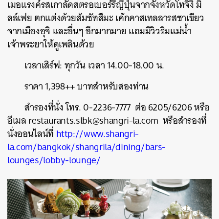
เมอแรงค์รสเกาลัดสตรอเบอร์รี่ญี่ปุ่นจากจังหวัดโทจิงิ มิ
ลล์เฟย ตกแต่งด้วยส้มซัทสึมะ เค้กคาสเทลลารสชาเขียว
จากเมืองอุจิ และอื่นๆ อีกมากมาย แถมมีวิวริมแม่น้ำ
เจ้าพระยาให้ดูเพลินด้วย
เวลาเสิร์ฟ: ทุกวัน เวลา 14.00-18.00 น.
ราคา 1,398++ บาทสำหรับสองท่าน
สำรองที่นั่ง โทร. 0-2236-7777 ต่อ 6205/6206 หรือ
อีเมล restaurants.slbk@shangri-la.com หรือสำรองที่
นั่งออนไลน์ที่
http://www.shangri-
la.com/bangkok/shangrila/dining/bars-
lounges/lobby-lounge/