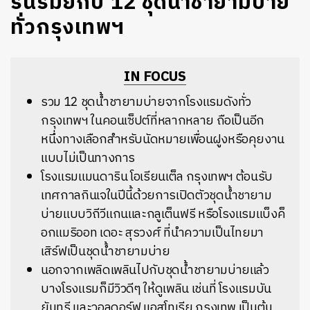
รื่นรมย์กับ 12 ชุดน้ำชายามบ่าย
ทั่วกรุงเทพฯ
IN FOCUS
รวม 12 ชุดน้ำชายามบ่ายจากโรงแรมดังทั่ว
กรุงเทพฯ ในคอนเซ็ปต์ที่หลากหลาย ถือเป็นอีก
หนึ่งทางเลือกสำหรับนัดหมายเพื่อนฝูงหรือคุยงาน
แบบไม่เป็นทางการ
โรงแรมแมนดาริน โอเรียนเต็ล กรุงเทพฯ ต้อนรับ
เทศกาลกินเจในปีนี้ด้วยการเปิดตัวชุดน้ำชายาม
บ่ายแบบวิถีวีแกนและกลูเต็นฟรี หรือโรงแรมแบ็งค็
อกแมริออท เดอะ สุรวงศ์ ที่นำความเป็นไทยมา
เสิร์ฟเป็นชุดน้ำชายามบ่าย
นอกจากเพลิดเพลินไปกับชุดน้ำชายามบ่ายแล้ว
บางโรงแรมก็มีวิวดีๆ ให้ดูเพลิน เช่นที่ โรงแรมบัน
ยันทรี และวอลดอร์ฟ แอสโทเรีย กรุงเทพ เป็นต้น