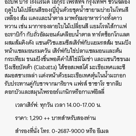
อะบัฟ บาร์ โรงแรมดิ โอกุระ เพรสทีจ กรุงเทพฯ ชวนฉลอง
ฤดูใบไม้เปลี่ยนสีของญี่ปุ่นด้วยชุดน้ำชายามบ่ายในโทนสี
เหลือง ส้ม แดงและน้ำตาล มาพร้อมอาหารว่างทั้งคาว
หวาน เช่น มาการองลายใบไม้เปลี่ยนสี แยมโรลไส้กาแฟ
อะราบิก้า กับถั่วอัลมอนด์เคลือบน้ำตาล ทาร์ตช็อกโกแลต
ผสมส้มคิงคัง แซนด์วิชแฮมชีสเสิร์ฟกับแยมรสส้ม ขนมปัง
หน้าแซลมอนรมควัน เสิร์ฟกับไข่ปลาแซลมอนและต้น
กระเทียม ขนมปังชิ้นพอดีคำไส้ไข่มิโมซ่า และแซนวิชขนม
ปังเซียบัตต้า (Ciabatta) ไส้ซอสเพสโต้ มะเขือเทศและชี
สมอสซาเรลล่า แต่งหน้าด้วยมะเขือเทศตุ๋นในน้ำมะกอก
รับประทานคู่กับชาจากมาริยาจ แฟรส์ ชาซาโร ชากลีบ
ดอกบัวและสมุนไพรออร์แกนิกหรือกาแฟอิลลี่
เวลาเสิร์ฟ: ทุกวัน เวลา 14.00-17.00 น.
ราคา: 1,290 ++ บาทสำหรับสองท่าน
สำรองที่นั่ง โทร. 0-2687-9000 หรือ อีเมล