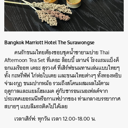
Bangkok Marriott Hotel The Surawongse
คนรักขนมไทยต้องชอบชุดน้ำชายามบ่าย Thai
Afternoon Tea Set ที่เดอะ ล็อบบี้ เลานจ์ โรงแรมแบ็งค็
อกแมริออท เดอะ สุรวงศ์ ที่เสิร์ฟขนมทานเล่นแบบไทยๆ
ทั้ง กะหรี่พัฟ ไก่ห่อใบเตย และขนมไทยต่างๆ ทั้งทองหยิบ
จ่ามงกุฎ ขนมปากหม้อ รวมถึงสโคนผสมผลไม้ตาม
ฤดูกาลและแยมโฮมเมด คู่กับชารอนเนอเฟลด์จาก
ประเทศเยอรมนีหรือกาแฟปากซอง ท่ามกลางบรรยากาศ
สบายๆ แบบลืมรถติดไปได้เลย
เวลาเสิร์ฟ: ทุกวัน เวลา 12.00-18.00 น.