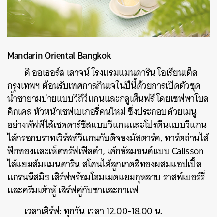
Mandarin Oriental Bangkok
ดิ ออเธอร์ส เลาจน์ โรงแรมแมนดาริน โอเรียนเต็ล
กรุงเทพฯ ต้อนรับเทศกาลกินเจในปีนี้ด้วยการเปิดตัวชุด
น้ำชายามบ่ายแบบวิถีวีแกนและกลูเต็นฟรี โดยเชฟพาโบล
คิกเคล หัวหน้าเชฟเบเกอรี่คนใหม่ ซึ่งประกอบด้วยเมนู
อย่างพัฟฟ์ไส้เชดดาร์ชีสแบบวีแกนและโปรตีนแบบวีแกน
ไส้กรอกบราทเวิร์สท์วีแกนกับดิจองมัสตาร์ด, ทาร์ตถ่านไส้
ฟักทองและเห็ดทรัฟเฟิลดำ, เค้กอัลมอนด์แบบ Calisson
ไส้แยมส้มแมนดาริน สโคนไส้ลูกเกดสีทองผสมแอปเปิ้ล
แกรนนีสมิธ เสิร์ฟพร้อมโฮมเมดแยมกุหลาบ ราสพ์เบอร์รี่
และครีมเต้าหู้ เสิร์ฟคู่กับชาและกาแฟ
เวลาเสิร์ฟ: ทุกวัน เวลา 12.00-18.00 น.