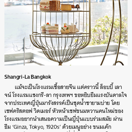
Shangri-La Bangkok
แม้จะเป็นโรงแรมเชื้อสายจีน แต่คราวนี้ ล็อบบี้ เลา
จน์ โรงแรมแชงกรี-ลา กรุงเทพฯ ขอหยิบยืมแรงบันดาลใจ
จากประเทศญี่ปุ่นมารังสรรค์เป็นชุดน้ำชายามบ่าย โดย
เชฟคริสตอฟ วิดเมอร์ หัวหน้าเชฟขนมหวานคนใหม่ของ
โรงแรมอยากนำเสนอความเป็นญี่ปุ่นแบบร่วมสมัย ผ่าน
ธีม ‘Ginza, Tokyo, 1920s’ ด้วยเมนูอย่าง ขนมเค้ก