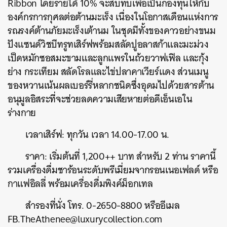
Ribbon โดยรายได้ 10% จะสบทบเพื่อเป็นกองทุนให้กับ
องค์กรการกุศลต่อต้านมะเร็ง เนื่องในโอกาสเดือนแห่งการ
รณรงค์ต้านภัยมะเร็งเต้านม ในชุดมีทั้งของคาวอย่างขนม
ปังแซนด์วิชบีทรูทเสิร์ฟพร้อมสลัดปูอลาสก้าและมะม่วง
เป็ดหมักซอสมะขามและลูกแพรในถ้วยวาฟเฟิล และกุ้ง
ย่าง กระเทียม สลัดโรลและไข่ปลาคาเวียร์แดง ส่วนเมนู
ของหวานเน้นผลเบอร์รี่หลากชนิดซึ่งอุดมไปด้วยสารต้าน
อนุมูลอิสระที่จะช่วยลดความเสียหายต่อดีเอ็นเอใน
ร่างกาย
เวลาเสิร์ฟ: ทุกวัน เวลา 14.00-17.00 น.
ราคา: เริ่มต้นที่ 1,200++ บาท สำหรับ 2 ท่าน ราคานี้
รวมเครื่องดื่มชาร้อนระดับพรีเมี่ยมจากรอนเนอเฟลด์ หรือ
กาแฟอิลลี่ พร้อมเครื่องดื่มพิงค์ม็อกเทล
สำรองที่นั่ง โทร. 0-2650-8800 หรืออีเมล
FB.TheAthenee@luxurycollection.com