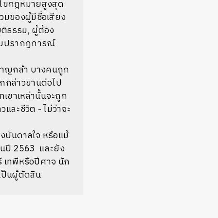
ก้ไขกฎหมายสูงสุด
ของผู้มีชื่อเสียง
ติธรรม, ผู้ต้อง
กับปรากฏการณ์
าน หาญกล้า บางคนถูก
ูกกล่าวขานต่อไป
กเขาเหล่านั้นจะถูก
และชีวิต - ไม่ว่าจะ
งบันดาลใจ หรือแม้
ทยในปี 2563
และยัง
ี เทพีหรือปีศาจ นัก
็นผู้ตัดสิน