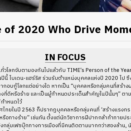
e of 2020 Who Drive Mo
IN FOCUS
คนทั่วโลกจับตามองกันไปแล้วกับ TIME’s Person of the Yea
ในปีนี้ ไบเดน-แฮร์ริส ร่วมรับตำแหน่งบุคคลแห่งปี 2020 ไป ซ
มากอบกู้โลกแต่อย่างใด หากเป็น “บุคคลหรือกลุ่มคนที่สร้า
นทางที่ดีหรือร้าย และเป็นผู้กำหนดประเด็นสำคัญในปีนั้นๆ” ต
ด้กำหนดไว้
ะเทศไทยในปี 2563 ก็ปรากฏบุคคลหรือกลุ่มคนที่ ‘สร้างแรงกระ
ีหรือทางร้าย” เช่นกัน ตั้งแต่นักวิชาการฝีปากกล้าท้าทายปร
ตั้งกลุ่มเฟซบุ๊กทางการเมืองที่มีคนติดตามมากกว่าสองล้าน,