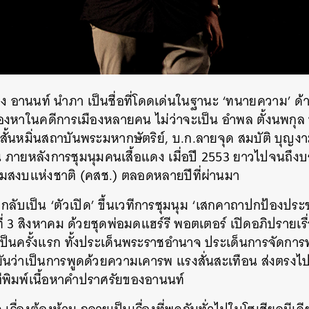
SHARE
TWEET
LINE
EMAIL
ของ อานนท์ นำภา เป็นชื่อที่โดดเด่นในฐานะ ‘ทนายความ’ ด้า
องหาในคดีการเมืองหลายคน ไม่ว่าจะเป็น อำพล ตั้งนพกุล ห
สั้นหมิ่นสถาบันพระมหากษัตริย์, บ.ก.ลายจุด สมบัติ บุญงา
ฉิน ภายหลังการชุมนุมคนเสื้อแดง เมื่อปี 2553 ยาวไปจนถึงบ
มสงบแห่งชาติ (คสช.) ตลอดหลายปีที่ผ่านมา
 กลับเป็น ‘ตัวเปิด’ ขึ้นเวทีการชุมนุม ‘เสกคาถาปกป้องประช
ที่ 3 สิงหาคม ด้วยชุดพ่อมดแฮร์รี พอตเตอร์ เปิดอภิปรายเ
ะเป็นครั้งแรก ทั้งประเด็นพระราชอำนาจ ประเด็นการจัดกา
ืนยันว่าเป็นการพูดด้วยความเคารพ แรงสั่นสะเทือน ส่งตรงไป
ตีพิมพ์เนื้อหาคำปราศรัยของอานนท์