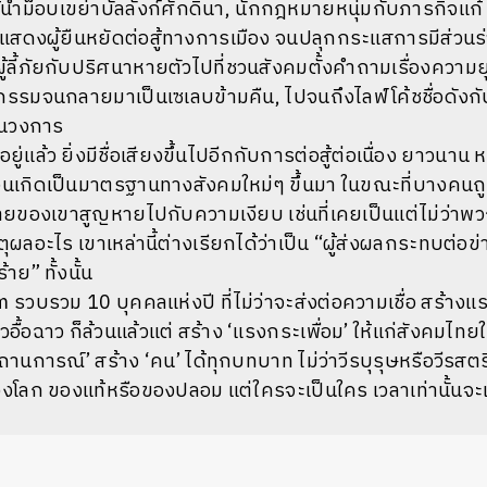
นำม็อบเขย่าบัลลังก์ศักดินา, นักกฎหมายหนุ่มกับภารกิจแ
สดงผู้ยืนหยัดต่อสู้ทางการเมือง จนปลุกกระแสการมีส่วนร่วม
้ลี้ภัยกับปริศนาหายตัวไปที่ชวนสังคมตั้งคำถามเรื่องความยุ
รรมจนกลายมาเป็นเซเลบข้ามคืน, ไปจนถึงไลฟ์โค้ชชื่อดัง
ในวงการ
อยู่แล้ว ยิ่งมีชื่อเสียงขึ้นไปอีกกับการต่อสู้ต่อเนื่อง ยาวน
 จนเกิดเป็นมาตรฐานทางสังคมใหม่ๆ ขึ้นมา ในขณะที่บางคนถ
ตายของเขาสูญหายไปกับความเงียบ เช่นที่เคยเป็น
แต่ไม่ว่าพว
ผลอะไร เขาเหล่านี้ต่างเรียกได้ว่าเป็น “ผู้ส่งผลกระทบต่อข่าว
าย” ทั้งนั้น
บรวม 10 บุคคลแห่งปี ที่ไม่ว่าจะส่งต่อความเชื่อ สร้างแร
วอื้อฉาว ก็ล้วนแล้วแต่ สร้าง ‘แรงกระเพื่อม’ ให้แก่สังคมไ
‘สถานการณ์’ สร้าง ‘คน’ ได้ทุกบทบาท ไม่ว่าวีรบุรุษหรือวีรสตร
งโลก ของแท้หรือของปลอม แต่ใครจะเป็นใคร เวลาเท่านั้นจะเป