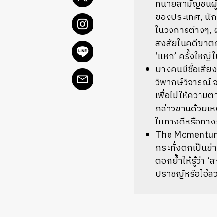
ทนายสามัญชนผู้
ของประเทศ, นักแ
ในวงการต่างๆ, ผู
สงสัยในคดีฆาตก
‘แหก’ ครั้งใหญ่
บางคนมีชื่อเสียง
วิพากษ์วิจารณ์
เพื่อไม่ให้ความ
กล่าวขานด้วยเหตุ
ในทางดีหรือทางร้
The Momentum รว
กระทั่งตกเป็นข่า
ตอกย้ำให้รู้ว่า 
ปราชญ์หรือไอ้ลว