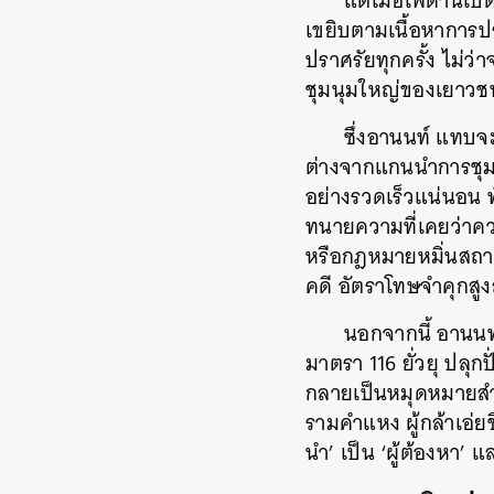
แต่เมื่อเพดานเปิด
เขยิบตามเนื้อหาการป
ปราศรัยทุกครั้ง ไม่ว่
ชุมนุมใหญ่ของเยาวชน
ซึ่งอานนท์ แทบจะเ
ต่างจากแกนนำการชุมนุ
อย่างรวดเร็วแน่นอน ท
ทนายความที่เคยว่าค
หรือกฎหมายหมิ่นสถาบั
คดี อัตราโทษจำคุกสูง
นอกจากนี้ อานนท
มาตรา 116 ยั่วยุ ปลุ
กลายเป็นหมุดหมายสำ
รามคำแหง ผู้กล้าเอ่ยช
นำ’ เป็น ‘ผู้ต้องหา’ 