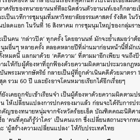
 เรื่องต้องห้าม กลายเป็นเรื่องที่พูดกันทั่วไปในโซเชียลมีเด
ราศรัยของทนายอานนท์ทีละนิดส่วนตัวอานนท์เองก็กลายเป
าจะเป็นเวทีการชุมนุมที่มหาวิทยาลัยธรรมศาสตร์ รังสิต ในวั
ปลดแอก ในวันที่ 16 สิงหาคม การชุมนุมใหญ่ของกลุ่มรา
ป็นคน ‘กล่าวปิด’ ทุกครั้ง โดยอานนท์ มักจะย้ำเสมอว่าต้องต
มอื่นๆ หลายครั้ง ตลอดหลายปีที่ผ่านมาก่อนหน้านี้ที่มักเน
ั้งหมดนี้ แลกมาด้วย ‘คดีความ’ ที่ตามมาอีกเพียบ จนถึงปั
วามให้กับผู้ต้องหาที่ถูกฟ้องด้วยความผิดตามประมวลก
นพระมหากษัตริย์ กลายเป็นผู้ที่ถูกดำเนินคดีด้วยมาตรา 11
สุด รวม 60 ปี และยังอาจโดนหมายเรียกได้อีกเรื่อยๆ
์ยังเคยถูกจับเข้าเรือนจำ เป็นผู้ต้องหาด้วยความผิดต
กปั่น ให้เปลี่ยนแปลงการปกครองมาแล้ว ก่อนจะได้รับการประ
คัญของทนายหนุ่มจากจังหวัดร้อยเอ็ด บัณฑิตคณะนิติศาส
ื่อ ‘คนที่คุณก็รู้ว่าใคร’ เป็นคนแรก ซึ่งเปลี่ยนสถานะจาก
และ ‘ผู้สร้างความเปลี่ยนแปลง’ ให้กับประเทศไทย