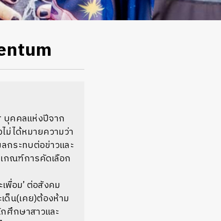
mentum
r บุคคลแห่งปีจาก
ึงไม่ได้หมายความว่า
งผลกระทบต่อข่าวและ
ามเกณฑ์การคัดเลือก
เพื่อม’ ต่อสังคม
ะเด็น(เคย)ต้องห้าม
 นักศึกษาสาวและ