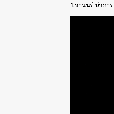
1.อานนท์ นำภาทนา
ค้