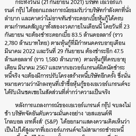
กระทั่งวันนี้
(21
กันยายน 2021
)
บริษัท เอเวอร์แก
รนด์ กรุ๊ป ได้ออกแถลงการณ์ยอมรับว่าบริษัทกำลังตกที่นั่ง
ลำบาก และคาดว่าไม่อาจทันชำระดอกเบี้ยหุ้นกู้ได้ครบ
ตามกำหนดสัญญาทั้งสองงวดภายในเดือนนี้ โดยวันที่ 23
กันยายน จะต้องชำระดอกเบี้ย 83.5 ล้านดอลลาร์
(
ราว
2
,
780 ล้านบาทไทย
)
ตามหุ้นกู้ที่มีกำหนดครบอายุเดือน
มีนาคม 2022
และวันที่ 29 กันยายน ต้องชำระอีก 47.5
ล้านดอลลาร์
(
ราว
1,580
ล้านบาท
)
ตามหุ้นกู้ที่ครบอายุ
เดือน มีนาคม 2567 และหากเอเวอร์แกรนด์ผิดนัดชำระ
หนี้จริง จะต้องมีการปรับโครงสร้างหนี้บริษัทอีกครั้ง ซึ่งนั่น
หมายความว่านักลงทุนที่เข้าซื้อหุ้นกู้ของเอเวอร์แกรนด์จะ
ได้รับเงินชดเชยในสัดส่วนที่ต่ำกว่าความเป็นจริง
หลังการแถลงการณ์ของเอเวอร์แกรนด์ กรุ๊ป จบลงไม่
ช้า
บริษัทจัดอันดับความมั่นคงอย่าง
‘
เอสแอนด์พี
โกลบอล เรทติ้งส์
’
(
S&P)
ได้ออกมาแสดงความคิดเห็นว่า
เป็นไปได้สูงมากที่เอเวอร์แกรนด์จะไม่สามารถชำระหนี้