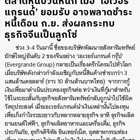
ตลาดหุ้นป่วนหนัก เมื่อ ‘เอเวอร์
แกรนด์’ ยอมรับ อาจพลาดชำระ
หนี้เดือน ก.ย. ส่งผลกระทบ
ธุรกิจจีนเป็นลูกโซ่
ช่วง 3-4 วันมานี้ ชื่อของบริษัทพัฒนาอสังหาริมทรัพย์
ยักษ์ใหญ่อันดับ 2 ของจีนอย่าง
‘
เอเวอร์แกรนด์ กรุ๊ป
’
(Evergrande Group) กลายเป็นเรื่องครึกโครมไปทั่วโลก
เมื่อบริษัทดังกล่าวกำลังเผชิญกับหนี้สินค้างชำระกว่า 3
แสนล้านดอลลาร์
(
ราว 10 ล้านล้านบาทไทย
)
จากการกู้
เงินเพื่อมาดำเนินประคองธุรกิจต่อ ทว่าเงินที่กู้มาสำหรับ
ใช้ในระยะสั้นกับธุรกิจอสังหาริมทรัพย์กลับถูกนำไปใช้ผิด
วัตถุประสงค์ เมื่อเอเวอร์แกรนด์นำเงินเหล่านั้นไปลงทุน
เพื่อเก็งกำไรระยะยาวกับหลากหลายธุรกิจ อาทิ ธุรกิจผลิต
ยานยนต์ไฟฟ้า
,
ธุรกิจผลิตอาหารและเครื่องดื่ม
,
ธุรกิจ
ประกันภัย
,
ธุรกิจดิจิทัล อินเทอร์เน็ต
,
อุตสาหกรรมท่อง