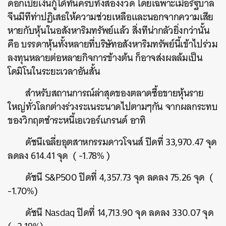
ดอกเบี้ยเงินกู้ได้ทันครบทั้งสองงวด โดยเฉพาะเมื่อรัฐบาล
จีนมีทีท่าปฏิเสธให้ความช่วยเหลือและนอกจากความเสีย
หายกับหุ้นในอสังหาริมทรัพย์แล้ว สิ่งทีน่ากลัวยิ่งกว่านั้น
คือ บรรดาหุ้นทั้งหลายที่บริษัทอสังหาริมทรัพย์นี้เข้าไปร่วม
ลงทุนหลายต่อหลายกิจการข้างต้น ก็อาจส่งผลล้มเป็น
โดมิโนในระยะเวลาอันสั้น
สำหรับสถานการณ์ล่าสุดของตลาดซื้อขายหุ้นราย
ใหญ่ทั่วโลกต่างร่วงระเนระนาดไปตามๆกัน จากผลกระทบ
ของวิกฤตชำระหนี้เอเวอร์แกรนด์ อาทิ
ดัชนีเฉลี่ยอุตสาหกรรมดาวโจนส์ ปิดที่ 33,970.47 จุด
ลดลง 614.41 จุด
(
-1.78%
)
ดัชนี
S&P
500 ปิดที่ 4,357.73 จุด ลดลง 75.26 จุด
(
-1.70%
)
ค้นหา
SHARE
TWEET
LINE
EMAIL
ดัชนี
Nasdaq
ปิดที่ 14
,
713.90 จุด ลดลง 330.07 จุด