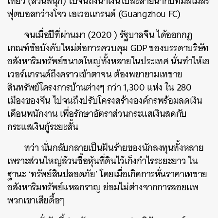
เที่ยว
(
สวนสนุก
)
ไปจนถึงนำเงินไปละลายน้ำกับทีมสโมสร
ฟุตบอลกว่างโจว เอเวอแกรนด์
(Guangzhou FC)
จนเมื่อปีที่ผ่านมา
(2020 )
รัฐบาลจีน ได้ออกกฎ
เกณฑ์ข้อบังคับใหม่ต่อการควบคุม
GDP
ของบรรดาบริษัท
อสังหาริมทรัพย์ขนาดใหญ่ทั้งหลายในประเทศ นั่นทำให้เอ
เวอร์แกรนด์ถึงคราวเข้าตาจน ต้องพยายามเทขาย
สินทรัพย์โครงการบ้านต่างๆ กว่า 1
,
300 แห่ง ใน 280
เมืองของจีน ไปจนถึงปรับโครงสร้างองค์กรพร้อมลดเงิน
เดือนพนักงาน เพื่อรักษาอัตราส่วนกระแสเงินสดกับ
กระแสเงินกู้ระยะสั้น
ทว่า นั่นกลับกลายเป็นฝันร้ายของนักลงทุนทั้งหลาย
เพราะส่วนใหญ่ล้วนซื้อหุ้นที่ดินไว้เก็งกำไรระยะยาว ใน
ฐานะ
‘
ทรัพย์สินปลอดภัย
’
โดยเมื่อเกิดการหั่นราคาเทขาย
อสังหาริมทรัพย์แหลกราญ ย่อมไม่ต่างจากการลอยแพ
พวกเขาเสียดื้อๆ