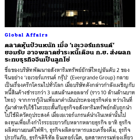
Global Affairs
ตลาดหุ้นป่วนหนัก เมื่อ ‘เอเวอร์แกรนด์’
ค้นหา
ยอมรับ อาจพลาดชำระหนี้เดือน ก.ย. ส่งผลก
SHARE
TWEET
LINE
EMAIL
ระทบธุรกิจจีนเป็นลูกโซ่
ชื่อของบริษัทพัฒนาอสังหาริมทรัพย์ยักษ์ใหญ่อันดับ 2 ของ
จีนอย่าง ‘เอเวอร์แกรนด์ กรุ๊ป’ (Evergrande Group) กลาย
เป็นเรื่องครึกโครมไปทั่วโลก เมื่อบริษัทดังกล่าวกำลังเผชิญกับ
หนี้สินค้างชำระกว่า 3 แสนล้านดอลลาร์ (ราว 10 ล้านล้านบาท
ไทย) จากการกู้เงินเพื่อมาดำเนินประคองธุรกิจต่อ ทว่าเงินที่
กู้มาสำหรับใช้ในระยะสั้นกับธุรกิจอสังหาริมทรัพย์กลับถูกนำ
ไปใช้ผิดวัตถุประสงค์ เมื่อเอเวอร์แกรนด์นำเงินเหล่านั้นไป
ลงทุนเพื่อเก็งกำไรระยะยาวกับหลากหลายธุรกิจ อาทิ ธุรกิจ
ผลิตยานยนต์ไฟฟ้า, ธุรกิจผลิตอาหารและเครื่องดื่ม, ธุรกิจ
ประกันภัย, ธุรกิจดิจิทัล อินเทอร์เน็ต, อุตสาหกรรมท่องเที่ยว