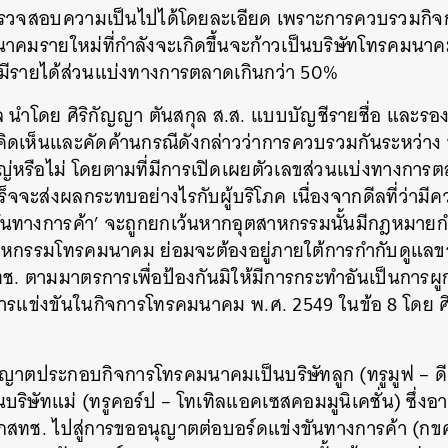
รวจสอบความเป็นไปได้โดยละเอียด เพราะการควบรวมกิจก
าคมรายใหม่ที่กำลังจะเกิดขึ้นจะก้าวเป็นบริษัทโทรคมนาค
มีรายได้ส่วนแบ่งทางการตลาดเกินกว่า 50%
 นำโดย ศิริกัญญา ตันสกุล ส.ส. แบบบัญชีรายชื่อ และรอ
เห็นและคัดค้านกรณีดังกล่าวว่าการควบรวมกันระหว่าง 
หรือไม่ โดยตามที่มีการเปิดเผยตัวเลขส่วนแบ่งทางการต
ร็จจะส่งผลกระทบอย่างไรกับผู้บริโภค เนื่องจากดีลที่ว่ามี
ันทางการค้า’ จะถูกยกเว้นหากอุตสาหกรรมนั้นมีกฎหมาย
ุตสาหกรรมโทรคมนาคม ย่อมจะต้องอยู่ภายใต้การกำกับดูแลข
ตามมาตรการเพื่อป้องกันมิให้มีการกระทำอันเป็นการผูก
รแข่งขันในกิจการโทรคมนาคม พ.ศ. 2549 ในข้อ 8 โดย ศิ
อนุญาตประกอบกิจการโทรคมนาคมเป็นบริษัทลูก (ทรูมูฟ – ด
นบริษัทแม่ (ทรูคอร์ป – โทเทิลแอคเซสคอมมูนิเคชั่น) ซึ่งอ
กสทช. ไปสู่การขออนุญาตต่อบอร์ดแข่งขันทางการค้า (กขค.) 
นหา