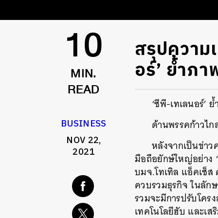
สรุปความเ
10
อร์’ ย้ำภา
MIN.
READ
‘ซีพี-เทเลนอร์’ 
BUSINESS
ด้านพรรคก้าวไก
NOV 22,
หลังจากเป็นข่าวค
2021
มือถือยักษ์ใหญ่อย่า
บมจ.โทเทิล แอ็คเซ็ส
ควบรวมธุรกิจ ในลักษ
รวมจะมีการปรับโครงส
เทคโนโลยีฮับ และเสริม