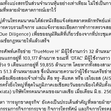
มทั้งแบ่งสรรปันส่วนจำนวนหุ้นอย่างเท่าเทียม ไม่ใช่เป็นก
ามที่หลายฝ่ายคาดการณ์เอาไว้
์ใหญ่ด้านโทรคมนาคมได้ส่งหนังสือแจ้งต่อตลาดหลักทรัพย์แ
การควบรวมกิจการ และแจ้งรายละเอียดการทำการตรวจสอ
ue Diligence) เพื่อขออนุมัติมติที่เกี่ยวข้องจากที่ประช
ตามข้อกฎหมายให้แล้วเสร็จ
นโทรศัพท์เครือข่าย ‘TrueMove H’ มีผู้ใช้งานกว่า 32 ล้าน
นแรกอยู่ที่ 103,177 ล้านบาท ขณะที่ ‘DTAC’ มีผู้ใช้งานรา
ง 9 เดือนแรกอยู่ที่ 59,855 ล้านบาท โดยหากทั้งสองสา
าว 51.3 ล้านหมายเลข ซึ่งนั่นหมายความว่าผู้ใช้งานเครือข่
ลือเพียงสองเจ้าเท่านั้น คือ ทรู-ดีแทค หรือ เอไอเอส (AIS)
ั้งยิ่งใหญ่ที่สุดในภูมิภาคเอเชียตะวันออกเฉียงใต้นับตั้ง
xiata) บริษัทโทรคมนาคมของมาเลเซีย เมื่อเดือน มิ.ย. 25
า ‘การผูกขาดธุรกิจ’ ยังคงเป็นประเด็นสำคัญที่หลายฝ่าย
ณะกรรมการกิจการกระจาย กิจการโทรทัศน์ และกิจการโทรค