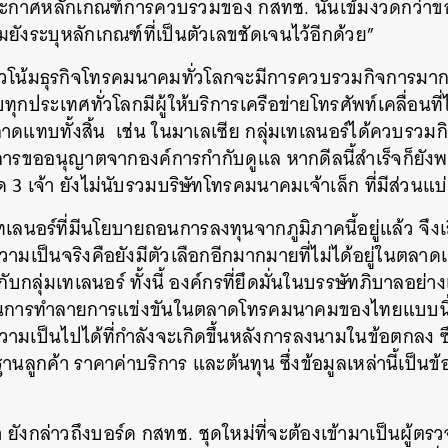
ระกาศหลักเกณฑ์การควบรวมของ กสทช. นั้นเข้มงวดกว่
SHARE
TWEET
LINE
EMAIL
ยังระบุหลักเกณฑ์ที่เป็นตัวเลขชัดเจนไว้อีกด้วย”
วโน้มธุรกิจโทรคมนาคมทั่วโลกจะมีการควบรวมกิจการมาก
ทุกประเทศทั่วโลกมีผู้ให้บริการเครือข่ายโทรศัพท์เคลื่อนที่ไม่
ตลาดแทบทั้งสิ้น เช่น ในมาเลเซีย กลุ่มเทเลนอร์ได้ควบรวมก
ารขออนุญาตจากองค์การกำกับดูแล หากดีลนี้สำเร็จก็ยังพบว
 3 เจ้า ยังไม่นับรวมบริษัทโทรคมนาคมเจ้าเล็ก ที่มีส่วน
ทเลนอร์ที่มีนโยบายถอนการลงทุนจากภูมิภาคนี้อยู่แล้ว จึงเล
่ความเป็นจริงคือยังมีตัวเลือกอีกมากมายที่ไม่ได้อยู่ในตลาด
่กับกลุ่มเทเลนอร์ ทั้งนี้ องค์กรที่ยึดมั่นในบรรษัทภิบาลอย
ป็นการทำลายการแข่งขันในตลาดโทรคมนาคมของไทยแบบนี้ 
ามเป็นไปได้ที่กำลังจะเกิดขึ้นหลังการลงนามในข้อตกลง ซ
นลูกค้า ราคาค่าบริการ และต้นทุน ซึ่งข้อมูลเหล่านี้เป็นข
า ยังกล่าวถึงบอร์ด กสทช. ชุดใหม่ที่จะต้องเข้ามาเป็นผู้ตร