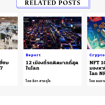
RELATED POSTS
Report
Crypto
ี่ยม
12 เมืองที่รถติดมากที่สุด
NFT 10
17
ในโลก
มองหา
โลก N
โดย ธิดา สาธกุไร
โดย ธนภาค