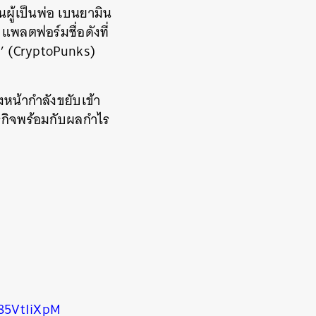
ผู้เป็นพ่อ เบนยามิน
พลตฟอร์มชื่อดังที่
์’ (CryptoPunks)
งหน้ากำลังขยับเข้า
ุรกิจพร้อมกับผลกำไร
85VtIiXpM