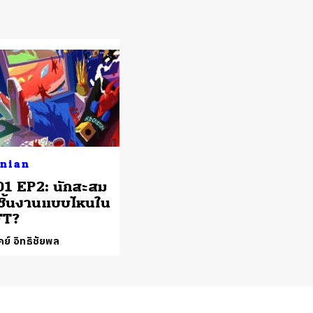
nian
1 EP2: นักสะสม
ชิ้นงานแบบไหนใน
FT?
ย์ อิทธิชัยพล