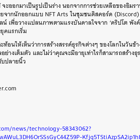
าฬ จะออกมาเป็นรูปเป็นร่าง นอกจากการช่วยเหลือของอิมราน
จากนักออกแบบ NFT Arts ในชุมชนดิสคอร์ด (Discord) แ
ไลน์ เพื่อวางแปลนภาพตามแรงบันดาลใจจาก ‘คริปโต พังค
ยุคแรกเริ่ม
ี้สะท้อนให้เห็นว่าการสร้างสรรค์ธุรกิจต่างๆ ของโลกในวันข้า
ัลอย่างเต็มตัว และไม่ว่าคุณจะมีอายุเท่าไรก็สามารถสร้างธ
ับปลายนิ้ว
นหา
er.com
SHARE
TWEET
LINE
EMAIL
com/news/technology-58343062?
wAWuL3DH6OrSSsGyC44Z59P-Kfjq5TStiAzpSA2ip1h