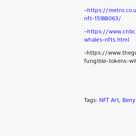
–
https://metro.co
nft-15188063/
–
https://www.cnbc
whales-nfts.html
-https://www.theg
fungible-tokens-wit
Tags:
NFT Art
,
Beny