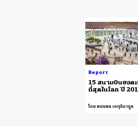
Report
15 สนามบินยอดเย
ที่สุดในโลก ปี 20
โดย พชรพล เกตุจินากูล