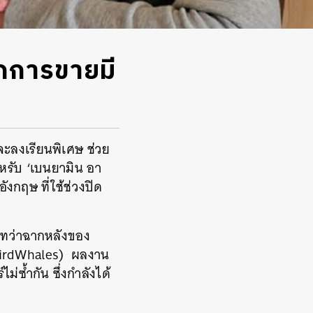
ากการขายมี
ะลงเรียนพิเศษ ช่วย
สำหรับ ‘เบนยามิน อา
กฤษ ที่ใช้ช่วงปิด
ู้ ทว่าฉากหลังของ
WeirdWhales) ผลงาน
ซ้ำกัน ซึ่งกำลังได้