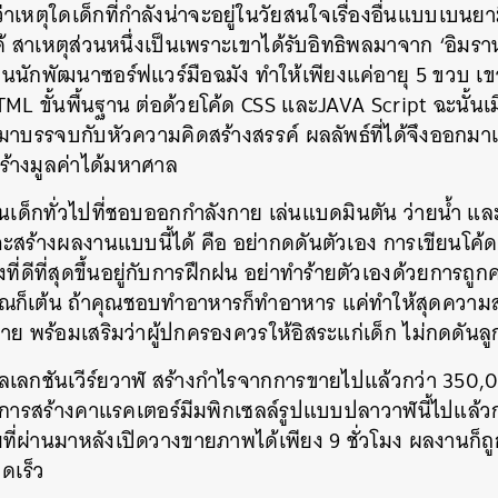
หตุใดเด็กที่กำลังน่าจะอยู่ในวัยสนใจเรื่องอื่นแบบเบนยามิ
ด้ สาเหตุส่วนหนึ่งเป็นเพราะเขาได้รับอิทธิพลมาจาก ‘อิมร
ป็นนักพัฒนาซอร์ฟแวร์มือฉมัง ทำให้เพียงแค่อายุ 5 ขวบ เขาก
ML ขั้นพื้นฐาน ต่อด้วยโค้ด CSS และJAVA Script ฉะนั้น
มาบรรจบกับหัวความคิดสร้างสรรค์ ผลลัพธ์ที่ได้จึงออกม
สร้างมูลค่าได้มหาศาล
ือนเด็กทั่วไปที่ชอบออกกำลังกาย เล่นแบดมินตัน ว่ายน้ำ 
ะสร้างผลงานแบบนี้ได้ คือ อย่ากดดันตัวเอง การเขียนโค้
สิ่งที่ดีที่สุดขึ้นอยู่กับการฝึกฝน อย่าทำร้ายตัวเองด้วยการ
ุณก็เต้น ถ้าคุณชอบทำอาหารก็ทำอาหาร แค่ทำให้สุดความ
ชาย พร้อมเสริมว่าผู้ปกครองควรให้อิสระแก่เด็ก ไม่กดดันล
เลกชันเวีร์ยวาฬ สร้างกำไรจากการขายไปแล้วกว่า 350,
ังการสร้างคาแรคเตอร์มีมพิกเซลล์รูปแบบปลาวาฬนี้ไปแล้วก
่ผ่านมาหลังเปิดวางขายภาพได้เพียง 9 ชั่วโมง ผลงานก็ถ
ดเร็ว