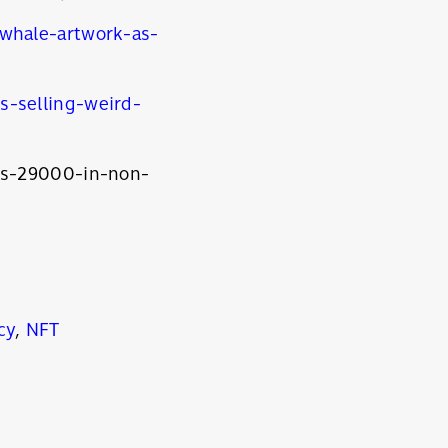
whale-artwork-as-
-selling-weird-
es-29000-in-non-
cy
,
NFT