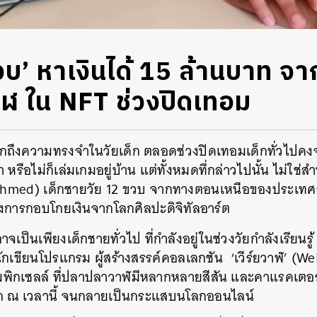
วบ’ หาเงินได้ 15 ล้านบาท จ
ฬ ใน NFT ช่วงปิดเทอม
ถึงความทรงจำในวัยเด็ก ตลอดช่วงปิดเทอมเด็กทั่วไปคงจ
หรือไม่ก็เล่มเกมอยู่บ้าน แต่ทั้งหมดที่กล่าวไปนั้น ไม่ใช่
hmed) เด็กชายวัย 12 ขวบ จากทางตอนเหนือของประเทศอัง
งการกอบโกยเงินจากโลกศิลปะดิจิทัลอาร์ต
เป็นเพียงเด็กชายทั่วไป ที่กำลังอยู่ในช่วงวัยกำลังเรียนร
นักเขียนโปรแกรม ผู้สร้างสรรค์คอลเลกชัน ‘เวีร์ยวาฬ’ (
มพิกเซลล์ ที่ปลาปลาวาฬมีหลากหลายสีสัน และคาแรคเตอร์ไม่
ก ณ เวลานี้ จนกลายเป็นกระแสบนโลกออนไลน์