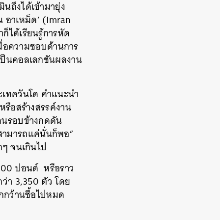
นถึงได้เข้ามายุ่ง
าน อาเหม็ด’ (Imran
็ได้เรียนรู้การหัด
เมื่อความชอบด้านการ
าเป็นคอลเลกชันผลงาน
และเทควันโด คำแนะนำ
ดหรือสร้างสรรค์งาน
ถูกคนรอบข้างกดดัน
สามารถแค่นั่นก็พอ”
ูกๆ จนเกินไป
000 ปอนด์ หรือราว
ว่า 3,350 ตัว โดย
ูกกว้านซื้อไปหมด