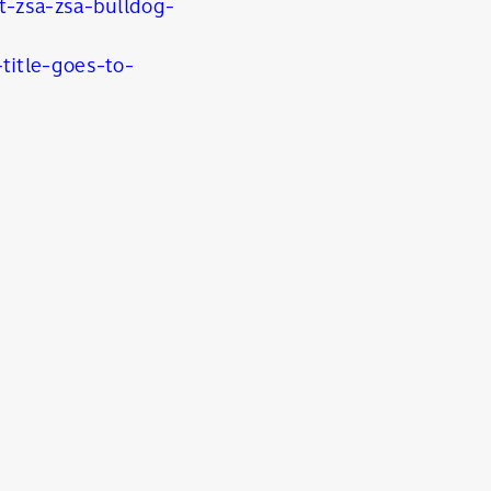
t-zsa-zsa-bulldog-
title-goes-to-