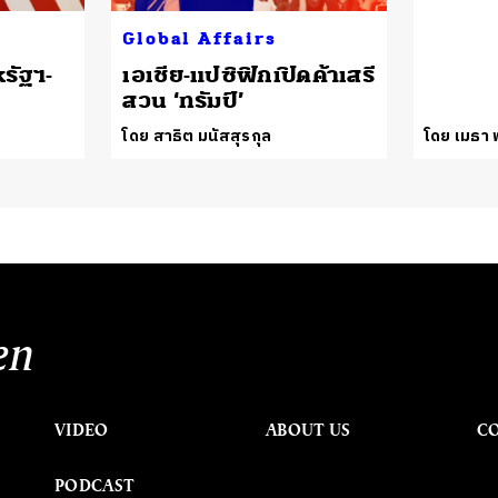
Global Affairs
รัฐฯ-
เอเชีย-แปซิฟิกเปิดค้าเสรี
สวน ‘ทรัมป์’
โดย สาธิต มนัสสุรกุล
โดย เมธา พ
en
VIDEO
ABOUT US
C
PODCAST