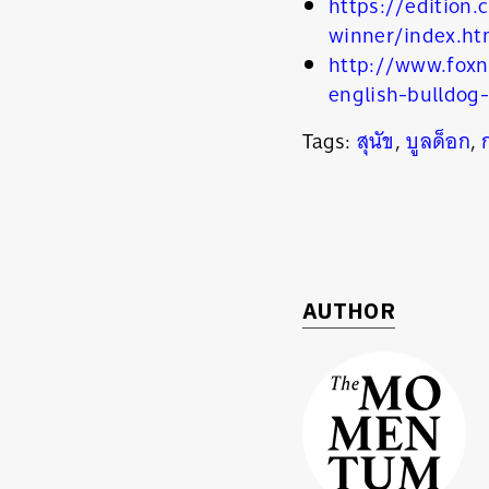
https://edition
winner/index.ht
http://www.foxn
english-bulldog
Tags:
สุนัข
,
บูลด็อก
,
ค้
AUTHOR