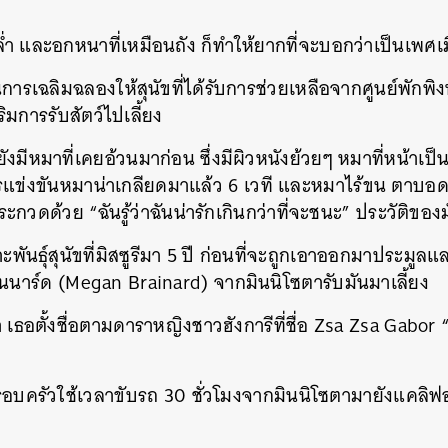
วนล่ำ และอกหนาที่เหมือนถัง ก็ทำให้ยากที่จะบอกว่าเป็นเพศเ
การเฉลิมฉลองให้สุนัขที่ได้รับการช่วยเหลือจากศูนย์พักพิงห
ิมการรับสัตว์ไปเลี้ยง
้ยังมีหมาที่เคยอ้วนมาก่อน ซึ่งมีผิวหนังย้วยๆ หมาที่หน้า
รแข่งขันหมาน่าเกลียดมาแล้ว 6 เวที และหมาไร้ขน ตาบอด 
ระกวดด้วย “ฉันรู้ว่าฉันน่ารักเกินกว่าที่จะชนะ” ประวัติขอ
พันธุ์สุนัขที่มิสซูรีมา 5 ปี ก่อนที่จะถูกเอาออกมาประมูลแล
รนนาร์ด (Megan Brainard) จากมินนิโซตารับมันมาเลี้ยง
เธอตั้งชื่อตามดาราหญิงชาวฮังการีที่ชื่อ Zsa Zsa Gabor 
บครัวใช้เวลาขับรถ 30 ชั่วโมงจากมินนิโซตามายังแคลิฟอร์