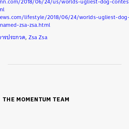
.cnn.com/2018/06/24/us/worlds-ugliest-dog-contes
ml
ews.com/lifestyle/2018/06/24/worlds-ugliest-dog-
-named-zsa-zsa.html
การประกวด
,
Zsa Zsa
นหา
SHARE
TWEET
LINE
EMAIL
THE MOMENTUM TEAM