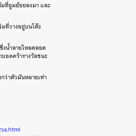
มที่อูมย้อยลงมา และ
มที่วางอยู่บนโต๊ะ
 ซึ่งน้ำลายไหลตลอด
่ตาบอดคว้ารางวัลชนะ
งกว่าตัวมันหลายเท่า
zsa.html