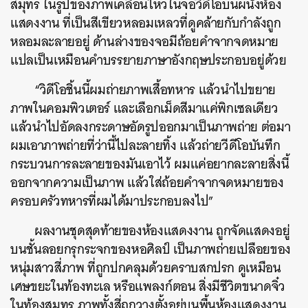
สมุทร ในรูปของภาพเคลื่อนไหวในจอวิดีโอบนผนังห้อง
แสดงงาน ที่เป็นสีเขียวหลอมเหลวที่ดูคล้ายกับกำลังถูก
หลอมละลายอยู่ ด้านล่างของจอมีถ้อยคำจากจดหมาย
แปลเป็นเหมือนคำบรรยายภาษาอังกฤษประกอบอยู่ด้วย
“วิดีโอชิ้นนี้ผมถ่ายภาพเสื้อทหาร แล้วนำไปขยาย
ภาพในคอมพิวเตอร์ และเลือกเม็ดสีมาแค่พิกเซลเดียว
แล้วนำไปอัดลงกระดาษอัดรูปออกมาเป็นภาพถ่าย ต่อมา
ผมเอาภาพถ่ายที่ว่านี้ไปละลายทิ้ง แล้วถ่ายวีดีโอบันทึก
กระบวนการละลายของมันเอาไว้ ผมแค่อยากละลายสิ่งนี้
ออกจากความเป็นภาพ แล้วใส่ถ้อยคำจากจดหมายของ
ครอบครัวทหารที่ผมได้มาประกอบลงไป”
ผลงานชุดสุดท้ายของห้องแสดงงาน ถูกจัดแสดงอยู่
บนชั้นลอยกรุกระจกของหอศิลป์ เป็นภาพถ่ายเปลือยของ
หนุ่มสาวสี่ภาพ ที่ถูกปกคลุมด้วยคราบสกปรก ดูเหมือน
เศษขยะในท้องทะเล หรือแพลงก์ตอน สิ่งมีชีวิตขนาดจิ๋ว
ในท้องสมุทร ภาพทั้งสี่ถูกวางตั้งอยู่บนพื้นห้องแสดงงาน