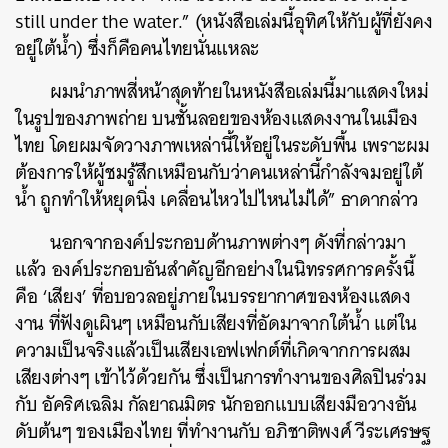
still under the water.” (หนังสือเล่มนี้อุทิศให้กับผู้ที่ยังคง
อยู่ใต้น้ำ) ซึ่งก็คือคนไทยนั่นแหละ
ผมนำภาพสี่หน้าสุดท้ายในหนังสือเล่มนี้มาแสดงใหม่
ในรูปของภาพถ่าย บนชั้นลอยของห้องแสดงงานในเมือง
ไทย โดยผมจัดวางภาพเหล่านี้ให้อยู่ในระดับพื้น เพราะผม
ต้องการให้ผู้ชมรู้สึกเหมือนกับว่าคนเหล่านี้กำลังจมอยู่ใต้
น้ำ ถูกทำให้หยุดนิ่ง เคลื่อนไหวไปไหนไม่ได้” ธาดากล่าว
นอกจากองค์ประกอบด้านภาพต่างๆ ดังที่กล่าวมา
แล้ว องค์ประกอบอันสำคัญอีกอย่างในนิทรรศการครั้งนี้
คือ ‘เสียง’ ที่อบอวลอยู่ภายในบรรยากาศของห้องแสดง
งาน ที่ฟังดูเผินๆ เหมือนกับเสียงที่อัดมาจากใต้น้ำ แต่ใน
ความเป็นจริงแล้วเป็นเสียงเอฟเฟกต์ที่เกิดจากการผสม
เสียงต่างๆ เข้าไว้ด้วยกัน ซึ่งเป็นการทำงานของศิลปินร่วม
กับ อัคริศเฉลิม กัลยาณมิตร นักออกแบบเสียงมือวางอัน
ดับต้นๆ ของเมืองไทย ที่ทำงานกับ อภิชาติพงศ์ วีระเศรษฐ