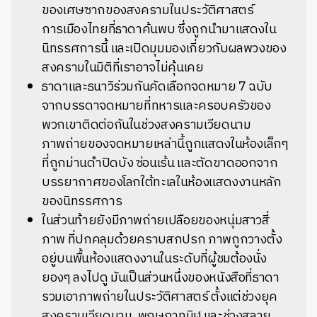
ของเศษซากของสงครามในประวัติศาสตร์
การเมืองไทยที่ธาดาค้นพบ ซึ่งถูกนำมาแสดงใน
นิทรรศการนี้ และเปิดมุมมองเกี่ยวกับผลพวงของ
สงครามในมิติที่เราอาจไม่คุ้นเคย
ธาดาและธนาวิร่วมกันคัดเลือกจดหมาย 7 ฉบับ
จากบรรดาจดหมายที่ทหารและครอบครัวของ
พวกเขาติดต่อกันในช่วงสงครามเวียดนาม
ภาพถ่ายของจดหมายเหล่านี้ถูกแสดงในห้องเล็กๆ
ที่ถูกม่านดำปิดบัง ซ่อนเร้น และตัดขาดออกจาก
บรรยากาศของโลกใต้ทะเลในห้องแสดงงานหลัก
ของนิทรรศการ
ในส่วนท้ายยังมีภาพถ่ายเปลือยของหนุ่มสาวสี่
ภาพ ที่ปกคลุมด้วยคราบสกปรก ภาพถูกวางตั้ง
อยู่บนพื้นห้องแสดงงานในระดับที่ผู้ชมต้องนั่ง
ยองๆ ลงไปดู มันเป็นส่วนหนึ่งของหนังสือที่ธาดา
รวมเอาภาพถ่ายในประวัติศาสตร์ ตั้งแต่ช่วงยุค
สงครามเวียดนาม, พฤษภาทมิฬ และช่วงสลาย