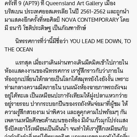
ครั้งที่ 9 (APT9) ที่ Queensland Art Gallery เมือง
บริสเบน ประเทศออสเตรเลีย ในปี 2561-2562 และถูกนำ
มาแสดงอีกครั้งที่หอศิลป์ NOVA CONTEMPORARY โดย
มี ธนาวิ โชติประดิษฐ เป็นภัณฑารักษ์
นิทรรศการที่ว่านี้มีชื่อว่า YOU LEAD ME DOWN, TO
THE OCEAN
แรกสุด เมื่อเราเดินผ่านทางเดินมืดมิดเข้าไปภายใน
ห้องแสดงงานของนิทรรศการ เรารู้สึกราวกับว่าภายใน
ห้องถูกเปลี่ยนให้กลายเป็นโลกใต้สมุทรยังไงยังงั้น เพราะ
ท่ามกลางความมืดภายใน บนผนังห้องฉายภาพรถถังจม
อยู่ใต้ทะเล เป็นเหมือนปะการังเทียมให้ฝูงปลาแหวกว่าย
อยู่รายรอบ ปากกระบอกปืนของรถถังหันจ่อมาที่ผู้ชม ให้
ความรู้สึกสวยงาม น่าพิศวง และดูคุกคามไปพร้อมๆ กัน
เพดานเหนือศีรษะด้านบนของห้อง มีผ้าแก้วมุกโปร่งแสง
ขึงปิดเอาไว้เหมือนเป็นผืนน้ำ จนทำให้เรารู้สึกเหมือนกับ
ว่ากำลังดำดิ่งอยู่ใต้ทะเลจริงๆ แถมจมูกของเรายังได้กลิ่น