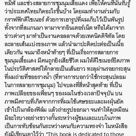
ทมิฬ และช่วงสลายการชุมนุมเสื้อแดง เพื่อให้คนที่นั่นรับรู้
ว่าประเทศไทยเกิดอะไรขึ้นบ้าง โดยผมทำงานร่วมกับ
กราฟฟิกดีไซเนอร์ ด้วยการเอารูปที่ผมเก็บไว้เป็นพันรูป
ทั้งจากที่สแกนมา หามาจากอินเตอร์เน็ต หรือได้มาจาก
ข่าวต่างๆ มาทำเป็นงานคอลลาจด้วยเทคนิคดิจิทัล โดย
ละลายเส้นแบ่งของภาพ แล้วนำมาปะติดปะต่อเป็นเนื้อ
เดียวกัน จนมาถึงหน้าท้ายๆ ที่เป็นเรื่องการสลายการ
ชุมนุมเสื้อแดง มีคนถูกยิงเสียชีวิต ผมให้ดีไซเนอร์ยืดภาพ
ในประวัติศาสตร์ให้กลายเป็นเส้นยาว ทะลุผ่านรอยกระสุน
ที่ผมถ่ายที่ซอยรางน้ำ (ที่ทางการบอกว่าใช้กระสุนปลอม
ในการสลายการชุมนุม) ไปจบลงที่สี่หน้าสุดท้าย ที่เป็น
ภาพเปลือยของเพื่อนๆ ของผมในช่วงเวลาปัจจุบัน บน
ภาพมีคราบที่เกิดจากการที่ผมใช้เศษขยะและผงฝุ่นยัด
เข้าไปในกล้องฟิล์ม แล้วถ่ายรูปออกมา จนทำให้ดูเหมือน
มีอะไรบางอย่างขวางกั้นระหว่างผู้ชมและแบบในภาพ
เป็นการทับซ้อนกันระหว่างคนกับความทรงจำ ในหนังสือ
ยังมีเขียนเอาไว้ว่า “This book is dedicated to those