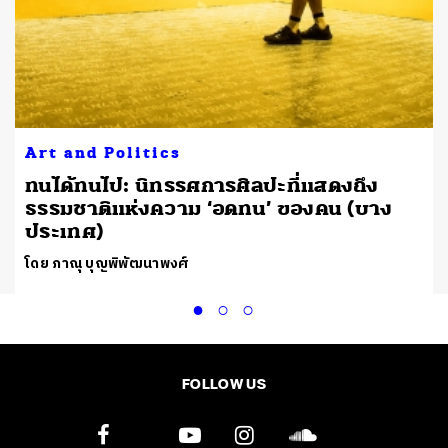
Art and Politics
ทนได้ทนไป: นิทรรศการศิลปะที่แสดงถึง
ธรรมชาติแห่งความ ‘อดทน’ ของคน (บาง
ประเทศ)
โดย ภาณุ บุญพิพัฒนาพงศ์
FOLLOW US