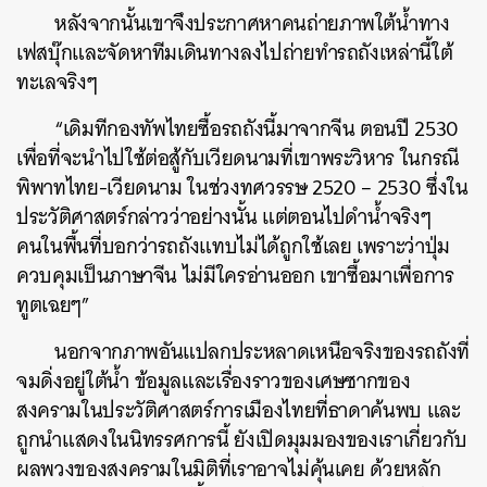
หลังจากนั้นเขาจึงประกาศหาคนถ่ายภาพใต้น้ำทาง
เฟสบุ๊กและจัดหาทีมเดินทางลงไปถ่ายทำรถถังเหล่านี้ใต้
ทะเลจริงๆ
“เดิมทีกองทัพไทยซื้อรถถังนี้มาจากจีน ตอนปี 2530
เพื่อที่จะนำไปใช้ต่อสู้กับเวียดนามที่เขาพระวิหาร ในกรณี
พิพาทไทย-เวียดนาม ในช่วงทศวรรษ 2520 – 2530 ซึ่งใน
ประวัติศาสตร์กล่าวว่าอย่างนั้น แต่ตอนไปดำน้ำจริงๆ
คนในพื้นที่บอกว่ารถถังแทบไม่ได้ถูกใช้เลย เพราะว่าปุ่ม
ควบคุมเป็นภาษาจีน ไม่มีใครอ่านออก เขาซื้อมาเพื่อการ
ทูตเฉยๆ”
นอกจากภาพอันแปลกประหลาดเหนือจริงของรถถังที่
จมดิ่งอยู่ใต้น้ำ ข้อมูลและเรื่องราวของเศษซากของ
สงครามในประวัติศาสตร์การเมืองไทยที่ธาดาค้นพบ และ
ถูกนำแสดงในนิทรรศการนี้ ยังเปิดมุมมองของเราเกี่ยวกับ
ผลพวงของสงครามในมิติที่เราอาจไม่คุ้นเคย ด้วยหลัก