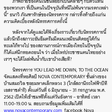
ภาพถ่ายของคนในชั้นลอยก็เป็นคล้ายๆ กับตัวแทน
ของพวกเรา ที่เป็นคนในปัจจุบันที่หนีไม่พ้นจากมรดกเหล่า
นี้” ธนาวิ ภัณฑารักษ์ของนิทรรศการ กล่าวทิ้งท้ายถึงแก่น
ความคิดเบื้องหลังนิทรรศการครั้งนี้
หลังจากได้ดูและได้ฟังเรื่องราวเกี่ยวกับนิทรรศการนี้
แล้วนึกถึงสภาวะอันอึมครึมมืดมนเหมือนติดอยู่ใต้ก้น
ทะเลไร้ทางไป ของสถานการณ์การเมืองไทยในปัจจุบัน
ก็ได้แต่นึกทอดถอนใจ ว่า เมื่อไหร่ประชาชนคนไทยอย่าง
เราๆ จะได้โผล่พ้นน้ำกับเขาบ้างเสียที?
นิทรรศการ YOU LEAD ME DOWN, TO THE OCEAN
จัดแสดงที่หอศิลป์ NOVA CONTEMPORARY ชั้นล่างของ
บ้านสมถวิล ซอยมหาดเล็กหลวง 3 (ใกล้สถานีรถไฟฟ้าบีที
เอสราชดำริ) ตั้งแต่วันที่ 6 มิถุนายน – 31 กรกฎาคม พ.ศ.
2562 เปิดให้เข้าชมฟรีตั้งแต่วันอังคาร – อาทิตย์ เวลา
11.00-19.00 น. สอบถามข้อมูลเพิ่มเติมได้ที่
www.novacontemporary.com
facebook Nova