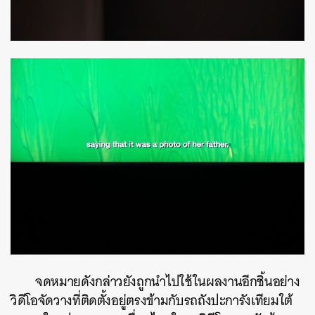
จดหมายดังกล่าวยังถูกนำไปใช้ในผลงานอีกชิ้นอย่าง
วิดีโอจัดวางที่ติดตั้งอยู่ตรงข้ามกับรถถังปะการังเทียมใต้