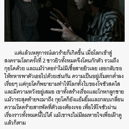
แต่แล้วเหตุการณ์เลวร้ายก็เกิดขึ้น เมื่อโลกเข้าสู่
สงครามโลกครั้งที่ 2 ชาวยิวทั้งหมดจึงโดนกักตัว รวมถึง
กุยโดด้วย และแม้ว่าดอร่าไม่มีเชื้อสายยิวเลย เธอกลับขอ
ให้ทหารพาตัวเธอไปด้วยเช่นกัน ความเป็นอยู่เริ่มตกต่ำลง
เรื่อยๆ แต่กุยโดก็พยายามทำให้โลกทั้งใบของโจซัวสดใส
และมีความหวังอยู่เสมอ เขาทั้งสร้างเรื่องและโกหกลูกชาย
แม้วาระสุดท้ายจะมาถึง กุยโดก็ยังแย้มยิ้มและกลบเกลื่อน
ความโหดร้ายสารพัดที่ตัวเองต้องเจอ เพื่อให้โจซัวผ่าน
เรื่องราวทั้งหมดนี้ไปได้ แม้เขาจะไม่มีลมหายใจเพื่อเฝ้าดู
แล้วก็ตาม