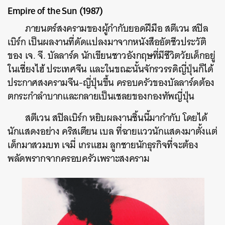
Empire of the Sun (1987)
ภายนตร์สงครามของผู้กำกับยอดฝีมือ สตีเวน สปิล
เบิร์ก เป็นผลงานที่ดัดแปลงมาจากหนังสืออัตชีวประวัติ
ของ เจ. จี. บัลลาร์ด นักเขียนชาวอังกฤษที่มีชีวิตวัยเด็กอยู่
ในเซี่ยงไฮ้ ประเทศจีน และในขณะนั้นจักรวรรดิญี่ปุ่นก็ได้
ประกาศสงครามจีน-ญี่ปุ่นขึ้น ครอบครัวของบัลลาร์ดต้อง
ตกระกำลำบากและกลายเป็นเชลยของกองทัพญี่ปุ่น
สตีเวน สปิลเบิร์ก หยิบผลงานชิ้นนี้มากำกับ โดยได้
นักแสดงอย่าง คริสเตียน เบล ที่ฉายแววนักแสดงมาตั้งแต่
เด็กมาสวมบท เจมี่ เกรแฮม ลูกชายนักธุรกิจที่จะต้อง
พลัดพรากจากครอบครัวเพราะสงคราม