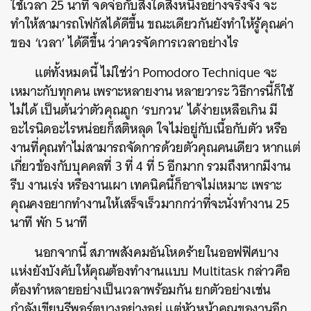
ใช้เวลา 25 นาที จดจ่อกับสิ่งใดสิ่งหนึ่งอย่างจริงจัง จะ
ทำให้สามารถโฟกัสได้ดีขึ้น ขณะเดียวกันยังทำให้รู้คุณค่า
ของ ‘เวลา’ ได้ดีขึ้น ว่าควรจัดการเวลาอย่างไร
แต่ทั้งหมดนี้ ไม่ใช่ว่า Pomodoro Technique จะ
เหมาะกับทุกคน เพราะหลายงาน หลายวาระ วิธีการนี้ก็ใช้
ไม่ได้ เป็นต้นว่าตัวคุณถูก ‘รบกวน’ ได้ง่ายเหลือเกิน มี
อะไรนิดอะไรหน่อยก็สติหลุด ใจไม่อยู่กับเนื้อกับตัว หรือ
งานที่คุณทำไม่สามารถจัดการด้วยตัวคุณคนเดียว หากแต่
เกี่ยวข้องกับบุคคลที่ 3 ที่ 4 ที่ 5 อีกมาก รวมถึงหากมีงาน
รีบ งานเร่ง หรืองานเผา เทคนิคนี้ก็อาจไม่เหมาะ เพราะ
คุณคงอยากทำงานให้เสร็จเร็วมากกว่าที่จะนั่งทำงาน 25
นาที พัก 5 นาที
ค้นหา
นอกจากนี้ สภาพสังคมอันโหดร้ายในออฟฟิศบาง
แห่งยังบังคับให้คุณต้องทำงานแบบ Multitask กล่าวคือ
SHARE
TWEET
LINE
EMAIL
ต้องทำหลายอย่างเป็นเวลาพร้อมกัน ยกตัวอย่างเช่น
กำลังเขียนรีพอร์ตบางอย่างอยู่ แต่หัวหน้าคุณของานอีก