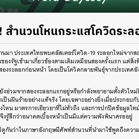
ัง! สำนวนโหนกระแสโควิดระล
่ผ่านมา ประเทศไทยพบคลัสเตอร์โควิด-19 ระลอกใหม่จากสถ
องรัฐเข้ามาเกี่ยวข้องตามเดิมเหมือนสองครั้งแรก แต่สิ่งที
บสองระลอกก่อนหน้า โดยเป็นโควิดกลายพันธุ์จากประเทศอัง
ยังอ่วมจากสองระลอกแรกอยู่หรือกำลังพยายามตั้งตัวใหม่อี
่าเป็นฝันร้ายอย่างแท้จริง โดยเฉพาะอย่างยิ่งเมื่อประกอบกับ
ไม่ถึงไหน มาตรการเยียวยาที่ไม่ทั่วถึง และการปกปิดข้อมูลไท
งรู้สึกว่าอนาคตเบื้องหน้าเป็นมีแต่ความพังพินาศรออยู่
ไปดูกันว่าในภาษาอังกฤษมีศัพท์สำนวนที่นำมาใช้พูดถึงควา