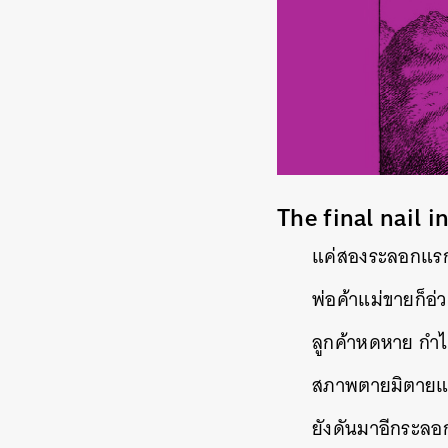
The final nail 
แค่สองระลอกแร
พ่อค้าแม่ขายก็อ
ลูกค้าหดหาย กำไ
สภาพตายมิตายแ
ยังดันมาอีกระลอ