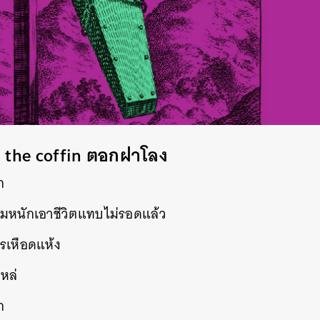
in the coffin ตอกฝาโลง
ก
่วมหนักเอาชีวิตแทบไม่รอดแล้ว
รเหือดแห้ง
หล่
ก