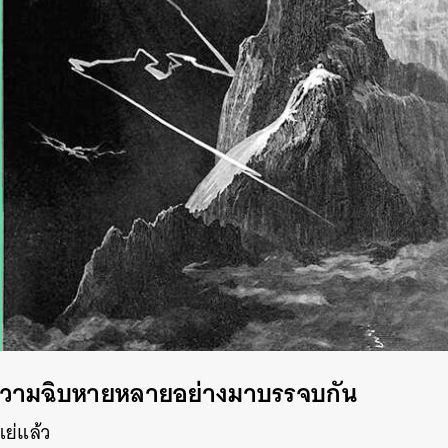
 ความฉิบหายหลายอย่างมาบรรจบกัน
็แย่แล้ว
นหา