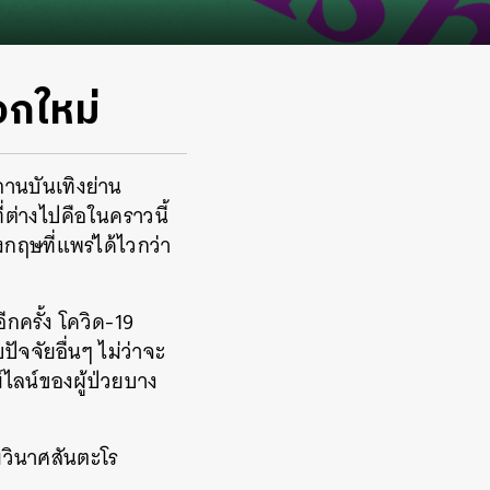
อกใหม่
านบันเทิงย่าน
่ต่างไปคือในคราวนี้
กฤษที่แพร่ได้ไวกว่า
กครั้ง โควิด-19
ปัจจัยอื่นๆ ไม่ว่าจะ
ม์ไลน์ของผู้ป่วยบาง
มวินาศสันตะโร