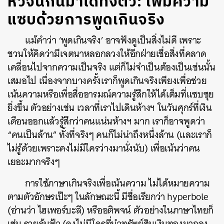
หิวจนกินม้าได้ทั้งตัว: เพิ่มความ
แซบด้วยการพูดเกินจริง
แม้คำว่า
‘
พูดเกินจริง
’
อาจฟังดูเป็นสิ่งไม่ดี
เพราะ
ชวนให้คิดว่ามีเจตนาหลอกลวงให้อีกฝ่ายเชื่อสิ่งที่คลาด
เคลื่อนไปจากความเป็นจริง
แต่ก็ไม่จำเป็นต้องเป็นเช่นนั้น
เสมอไป
เนื่องจากบางครั้งเราก็พูดเกินจริงเพียงเพื่อช่วย
เน้นความหรือเพื่อสื่ออารมณ์ความรู้สึกให้ได้เต็มที่แซบซุย
ยิ่งขึ้น
ตัวอย่างเช่น
เวลาที่เราไปเดินห้างฯ
ในวันศุกร์ที่เงิน
เดือนออกแล้วรู้สึกว่าคนแน่นห้างฯ
มาก
เราก็อาจพูดว่า
“
คนเป็นล้าน
”
ทั้งที่จริงๆ
คนก็ไม่น่าถึงหนึ่งล้าน
(
และเราก็
ไม่รู้ด้วยเพราะคงไม่มีใครว่างมานั่งนับ
)
เพื่อเน้นว่าคน
เยอะมากจริงๆ
การใช้ภาษาเกินจริงเพื่อเน้นความ
ไม่ได้หมายความ
ตามตัวอักษรเป๊ะๆ
ในลักษณะนี้
มีชื่อเรียกว่า
hyperbole
(
อ่านว่า
ไฮเพอร์บะลี
)
หรืออติพจน์
ตัวอย่างในภาษาไทยก็
เช่น
รวยล้นฟ้า
(
คงไม่มีใครที่นำทรัพย์สินเงินทองมากอง