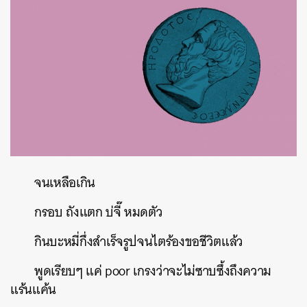
จนเหลือเกิน
กรอบ
ถังแตก
บ่จี๊
หมดตัว
กินบะหมี่กึ่งสำเร็จรูปจนไตร้องขอชีวิตแล้ว
พูดเรียบๆ
แค่
poor
เกรงว่าจะไม่ซาบซึ้งถึงความ
แร้นแค้น