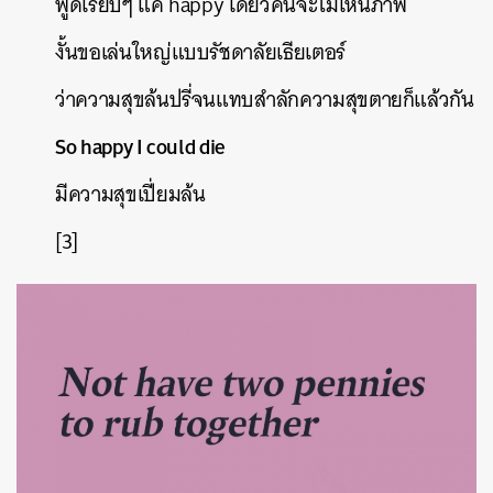
พูดเรียบๆ
แค่
happy
เดี๋ยวคนจะไม่เห็นภาพ
งั้นขอเล่นใหญ่แบบรัชดาลัยเธียเตอร์
ว่าความสุขล้นปรี่จนแทบสำลักความสุขตายก็แล้วกัน
So happy I could die
มีความสุขเปี่ยมล้น
[3]