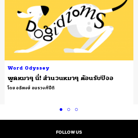
Word Odyssey
พูดหมาๆ นี่! สำนวนหมาๆ ต้อนรับปีจอ
โดย อธิพงษ์ อมรวงศ์ปีติ
FOLLOW US