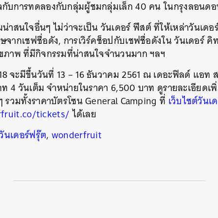
ับการทดลองกับกลุ่มผู้ชมกลุ่มเล็ก 40 คน ในกรุงลอนด
่าสนใจอื่นๆ ไม่ว่าจะเป็น วันเดอร์ ฟีสต์ ที่ให้เหล่าวันเดอร์
ากเชฟชื่อดัง, การเวิร์คช็อปกับเชฟชื่อดังใน วันเดอร์ คิทเช
ุขภาพ ที่มีกิจกรรมที่น่าสนใจจำนวนมาก ฯลฯ
 จะมีขึ้นวันที่ 13 – 16 ธันวาคม 2561 ณ เดอะฟิลด์ แอท 
ท 4 วันเต็ม จำหน่ายในราคา 6,500 บาท ดูรายละเอียดเพิ่ม
 รวมทั้งราคาบัตรโซน General Camping ที่
เว็บไซต์วันเด
นหา
ruit.co/tickets/
ได้เลย
SHARE
TWEET
LINE
EMAIL
วันเดอร์ฟรุ๊ต
,
wonderfruit