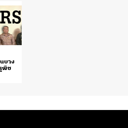
 คนบาง
รูพืช