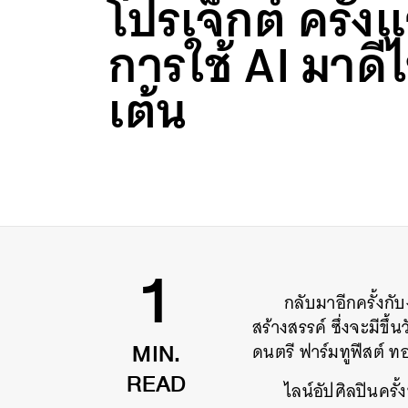
โปรเจ็กต์ ครั้
การใช้ AI มาดีไ
เต้น
กลับมาอีกครั้งกั
1
สร้างสรรค์ ซึ่งจะมีข
ดนตรี ฟาร์มทูฟีสต์ ท
MIN.
ไลน์อัปศิลปินคร
READ