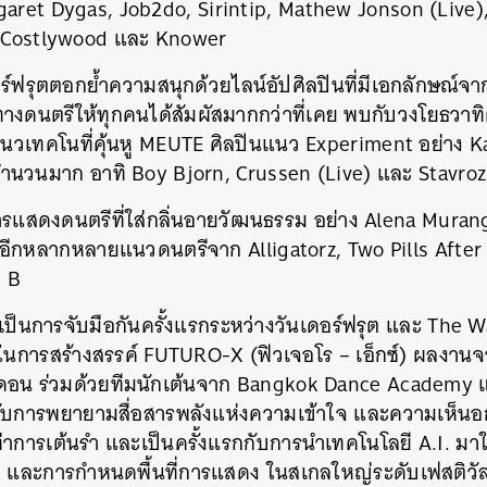
garet Dygas, Job2do, Sirintip, Mathew Jonson (Live
y, Costlywood และ Knower
อร์ฟรุตตอกย้ำความสนุกด้วยไลน์อัปศิลปินที่มีเอกลักษณ์จ
งดนตรีให้ทุกคนได้สัมผัสมากกว่าที่เคย พบกับวงโยธวาทิตที่
นวเทคโนที่คุ้นหู MEUTE ศิลปินแนว Experiment อย่าง 
จำนวนมาก อาทิ Boy Bjorn, Crussen (Live) และ Stavroz
การแสดงดนตรีที่ใส่กลิ่นอายวัฒนธรรม อย่าง Alena Mur
กหลากหลายแนวดนตรีจาก Alligatorz, Two Pills Afte
 B
 ยังเป็นการจับมือกันครั้งแรกระหว่างวันเดอร์ฟรุต และ The 
) ในการสร้างสรรค์ FUTURO-X (ฟิวเจอโร – เอ็กซ์) ผลงา
อน ร่วมด้วยทีมนักเต้นจาก Bangkok Dance Academy แ
 กับการพยายามสื่อสารพลังแห่งความเข้าใจ และความเห็นอ
่าการเต้นรำ และเป็นครั้งแรกกับการนำเทคโนโลยี A.I. มา
ว และการกำหนดพื้นที่การแสดง ในสเกลใหญ่ระดับเฟสติวัล ซ