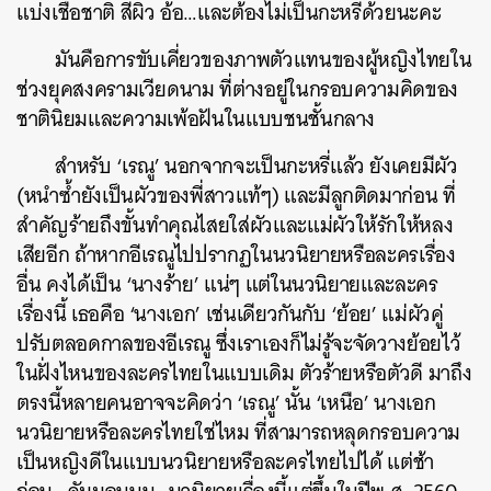
แบ่งเชื้อชาติ สีผิว อ้อ…และต้องไม่เป็นกะหรี่ด้วยนะคะ
มันคือการขับเคี่ยวของภาพตัวแทนของผู้หญิงไทยใน
ช่วงยุคสงครามเวียดนาม ที่ต่างอยู่ในกรอบความคิดของ
ชาตินิยมและความเพ้อฝันในแบบชนชั้นกลาง
สำหรับ ‘เรณู’ นอกจากจะเป็นกะหรี่แล้ว ยังเคยมีผัว
(หนำซ้ำยังเป็นผัวของพี่สาวแท้ๆ) และมีลูกติดมาก่อน ที่
สำคัญร้ายถึงขั้นทำคุณไสยใส่ผัวและแม่ผัวให้รักให้หลง
เสียอีก ถ้าหากอีเรณูไปปรากฏในนวนิยายหรือละครเรื่อง
อื่น คงได้เป็น ‘นางร้าย’ แน่ๆ แต่ในนวนิยายและละคร
เรื่องนี้ เธอคือ ‘นางเอก’ เช่นเดียวกันกับ ‘ย้อย’ แม่ผัวคู่
ปรับตลอดกาลของอีเรณู ซึ่งเราเองก็ไม่รู้จะจัดวางย้อยไว้
ในฝั่งไหนของละครไทยในแบบเดิม ตัวร้ายหรือตัวดี มาถึง
ตรงนี้หลายคนอาจจะคิดว่า ‘เรณู’ นั้น ‘เหนือ’ นางเอก
นวนิยายหรือละครไทยใช่ไหม ที่สามารถหลุดกรอบความ
เป็นหญิงดีในแบบนวนิยายหรือละครไทยไปได้ แต่ช้า