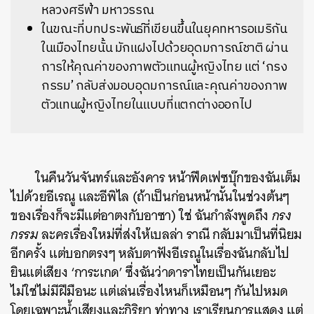
หลวงศรีฟ้า มหาวรรณ
ในขณะที่บทประพันธ์ที่เขียนขึ้นในยุคทหารอเมริกัน
ในเมืองไทยนั้น มักแฝงไปด้วยอุดมการณ์ชาติ ผ่าน
การให้คุณค่าของภาพตัวแทนผู้หญิงไทย แต่ ‘กรง
กรรม’ กลับส่งมอบอุดมการณ์และคุณค่าของภาพ
ตัวแทนผู้หญิงไทยในแบบที่แตกต่างออกไป
ในคืนวันจันทร์และอังคาร หน้าฟีดเฟซบุ๊กของฉันเต็ม
ไปด้วยอีเรณู และอีพิไล (ถ้าเป็นก่อนหน้านั้นในช่วงต้นๆ
ของเรื่องก็จะมีแต่อาตงกับอาซา) ใช่ ฉันกำลังพูดถึง
กรง
กรรม
ละครเรื่องใหม่ที่ส่งให้เบลล่า ราณี กลับมาเป็นที่นิยม
อีกครั้ง แต่บอกตรงๆ หลับตาฟังอีเรณูในเรื่องฉันกลับไป
ยินแต่เสียง ‘การะเกด’ ซึ่งฉันว่าดาราไทยเป็นกันเยอะ
ไม่ใช่ไม่มีฝีมือนะ แต่เล่นเรื่องไหนก็เหมือนๆ กันไปหมด
โดยเฉพาะน้ำเสียงและกิริยา ท่าทาง เราเรียนการแสดง แต่