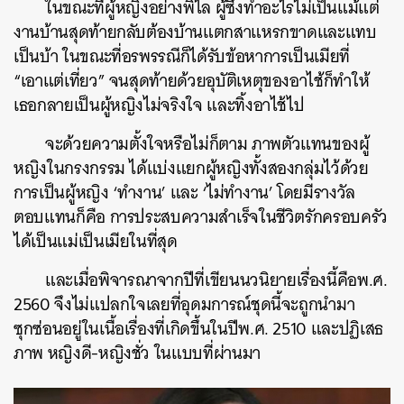
ในขณะที่ผู้หญิงอย่างพิไล ผู้ซึ่งทำอะไรไม่เป็นแม้แต่
งานบ้านสุดท้ายกลับต้องบ้านแตกสาแหรกขาดและแทบ
เป็นบ้า ในขณะที่อรพรรณีก็ได้รับข้อหาการเป็นเมียที่
“เอาแต่เที่ยว” จนสุดท้ายด้วยอุบัติเหตุของอาไช้ก็ทำให้
เธอกลายเป็นผู้หญิงไม่จริงใจ และทิ้งอาไช้ไป
จะด้วยความตั้งใจหรือไม่ก็ตาม ภาพตัวแทนของผู้
หญิงในกรงกรรม ได้แบ่งแยกผู้หญิงทั้งสองกลุ่มไว้ด้วย
การเป็นผู้หญิง ‘ทำงาน’ และ ‘ไม่ทำงาน’ โดยมีรางวัล
ตอบแทนก็คือ การประสบความสำเร็จในชีวิตรักครอบครัว
ได้เป็นแม่เป็นเมียในที่สุด
และเมื่อพิจารณาจากปีที่เขียนนวนิยายเรื่องนี้คือพ.ศ.
2560 จึงไม่แปลกใจเลยที่อุดมการณ์ชุดนี้จะถูกนำมา
ซุกซ่อนอยู่ในเนื้อเรื่องที่เกิดขึ้นในปีพ.ศ. 2510 และปฏิเสธ
ภาพ หญิงดี-หญิงชั่ว ในแบบที่ผ่านมา