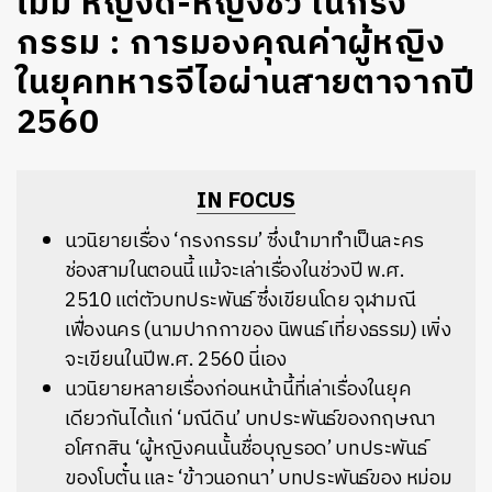
ไม่มี หญิงดี-หญิงชั่ว ในกรง
กรรม : การมองคุณค่าผู้หญิง
ในยุคทหารจีไอผ่านสายตาจากปี
2560
IN FOCUS
นวนิยายเรื่อง ‘กรงกรรม’ ซึ่งนำมาทำเป็นละคร
ช่องสามในตอนนี้ แม้จะเล่าเรื่องในช่วงปี พ.ศ.
2510 แต่ตัวบทประพันธ์ ซึ่งเขียนโดย จุฬามณี
เฟื่องนคร (นามปากกาของ นิพนธ์
เที่ยงธรรม) เพิ่ง
จะเขียนในปีพ.ศ. 2560 นี่เอง
นวนิยายหลายเรื่องก่อนหน้านี้ที่เล่าเรื่องในยุค
เดียวกันได้แก่ ‘มณีดิน’ บทประพันธ์ของกฤษณา
อโศกสิน ‘ผู้หญิงคนนั้นชื่อบุญรอด’ บทประพันธ์
ของโบตั๋น และ ‘ข้าวนอกนา’ บทประพันธ์ของ
หม่อม