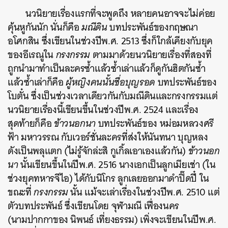
นวนิยายเรื่องแรกที่จะพูดถึง หลายคนอาจจะไม่ค่อย
คุ้นหูกันนัก นั่นก็คือ
มณีดิน
บทประพันธ์ของกฤษณา
อโศกสิน ซึ่งเขียนในช่วงปีพ.ศ. 2513 ซึ่งก็ใกล้เคียงกับยุค
ของอีเรณูใน
กรงกรรม
ตามมาด้วยนวนิยายเรื่องที่สองที่
ถูกนำมาทำเป็นละครซ้ำแล้วซ้ำเล่าแล้วก็ดูกันฮิตกันซ้ำ
แล้วซ้ำเล่าก็คือ
ผู้หญิงคนนั้นชื่อบุญรอด
บทประพันธ์ของ
โบตั๋น ซึ่งเป็นช่วงเวลาเดียวกันกับมณีดินและกรงกรรมแต่
นวนิยายเรื่องนี้เขียนขึ้นในช่วงปีพ.ศ. 2524 และเรื่อง
สุดท้ายก็คือ
ข้าวนอกนา
บทประพันธ์ของ
หม่อมหลวงศรี
ฟ้า มหาวรรณ กับเวอร์ชั่น
ละครที่ส่งให้นันทนา บุญหลง
ดังเป็นพลุแตก (ไม่รู้จักล่ะสิ กูเกิ้ลเอาเองแล้วกัน)
ข้าวนอก
นา
นั้นเขียนขึ้นในปีพ.ศ. 2516 นางเอกเป็นลูกเมียเช่า (ใน
ช่วงยุคทหารจีไอ) ได้กับนิโกร ลูกเลยออกมาดำปิ๊ดปี๋ ใน
ขณะที่
กรงกรรม
นั้น แม้จะเล่าเรื่องในช่วงปีพ.ศ. 2510 แต่
ตัวบทประพันธ์ ซึ่งเขียนโดย จุฬามณี เฟื่องนคร
(นามปากกาของ นิพนธ์
เที่ยงธรรม) เพิ่งจะเขียนในปีพ.ศ.