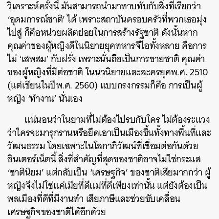
วิเคราะห์ครั้งนี้ มันสามารถนำมาทาบทับกับสิ่งที่เรียกว่า
‘อุดมการณ์ชาติ’ ได้ เพราะสถาบันครอบครัวที่พวกเธอมุ่ง
ไปสู่ ก็คือหน่วยผลิตย่อยในการสร้างรัฐชาติ ดังนั้นหาก
คุณค่าของผู้หญิงดีในนิยายยุคทหารจีไอทั้งหลาย คือการ
ไม่ ‘เสพสม’ กับฝรั่ง เพราะนั่นถือเป็นการขายชาติ คุณค่า
ของผู้หญิงที่มีต่อชาติ ในนวนิยายและละครยุคพ.ศ. 2510
(แต่เขียนในปีพ.ศ. 2560) แบบกรงกรรมก็คือ การเป็นผู้
หญิง ‘ทำงาน’ นั่นเอง
แน่นอนว่าในยามที่ไม่ต้องไปรบกับใคร ไม่ต้องระแวง
ว่าใครจะมารุกรานหรือยึดเอาเป็นเมืองขึ้นทั้งทางพื้นที่และ
วัฒนธรรม โดยเฉพาะในโลกาภิวัฒน์ที่เชื่อมต่อกันด้วย
อินเตอร์เน็ตนี้ สิ่งที่สำคัญที่สุดของชาติอาจไม่ใช่กระแส
‘ชาตินิยม’ แต่กลับเป็น ‘เศรษฐกิจ’ ของชาติเสียมากกว่า ผู้
หญิงจึงไม่ใช่แค่เมียที่ดีแม่ที่ดีเพียงเท่านั้น แต่ยังต้องเป็น
พลเมืองที่ดีที่มีงานทำ เสียภาษีและช่วยขับเคลื่อน
เศรษฐกิจของชาติได้อีกด้วย