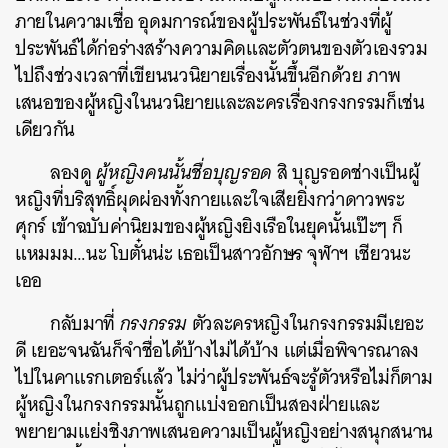
ภายในความเชื่อ อุดมการณ์ของผู้ประพันธ์ในช่วงที่ผู้
ประพันธ์ได้ก่อร่างสร้างความคิดและตัวตนของตัวเองรวม
ไปถึงช่วงเวลาที่เขียนนวนิยายเรื่องนั้นขึ้นอีกด้วย ภาพ
เสนอของผู้หญิงในนวนิยายและละครเรื่องกรงกรรมก็เช่น
เดียวกัน
ลองดู
ผู้หญิงคนนั้นชื่อบุญรอด
สิ บุญรอดช่างเป็นผู้
หญิงที่บริสุทธิ์ผุดผ่องทั้งกายและใจเสียยิ่งกว่าดาวพระ
ศุกร์ เข้าฉบับค่านิยมของผู้หญิงยิงเรือในยุคนั้นเป๊ะๆ ก็
แหมมม…นะ โบตั๋นน่ะ เธอเป็นสาวอักษร จุฬาฯ เชียวนะ
เออ
กลับมาที่
กรงกรรม
ตัวละครหญิงในกรงกรรมมีเยอะ
ดี เยอะจนฉันก็จำชื่อได้บ้างไม่ได้บ้าง แต่เมื่อพิจารณาลง
ไปในคาแรกเตอร์แล้ว ไม่ว่าผู้ประพันธ์จะรู้ตัวหรือไม่ก็ตาม
ผู้หญิงในกรงกรรมนั้นถูกแบ่งออกเป็นสองฝ่ายและ
พยายามแย่งชิงภาพเสนอความเป็นผู้หญิงอย่างสนุกสนาน