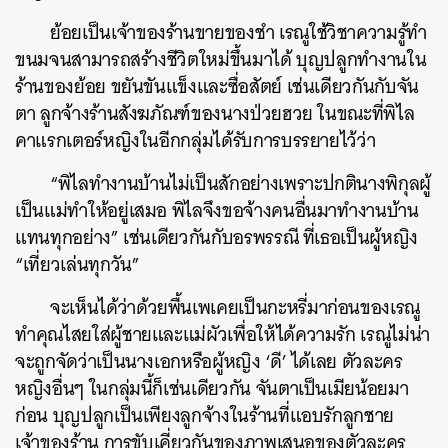
ย้อยเป็นเจ้าของร้านขายของชำ เรณูใช้วิชาความรู้ทำ
ขนมจนสามารถสร้างชีวิตใหม่ขึ้นมาได้ บุญปลูกทำงานใน
ร้านของย้อย ขยันขันแข็งและซื่อสัตย์ เช่นเดียวกันกับจัน
ตา ลูกจ้างร้านสังฆภัณฑ์ของนางป่วยฮวย ในขณะที่พิไล
คาแรกเตอร์หญิงในอีกกลุ่มได้รับการบรรยายไว้ว่า
“พิไลทำงานบ้านไม่เป็นสักอย่างเพราะปกตินางพิกุลผู้
เป็นแม่ทำให้อยู่เสมอ พิไลจึงขอจ้างคนอื่นมาทำงานบ้าน
แทนทุกอย่าง” เช่นเดียวกันกับอรพรรณี ที่เธอเป็นผู้หญิง
“เที่ยวเล่นทุกวัน”
จะเห็นได้ว่าด้วยพื้นเพเคยเป็นกะหรี่มาก่อนของเรณู
ทำคุณไสยใส่ผู้ชายและแม่ผัวเพื่อให้ได้ความรัก เรณูไม่น่า
จะถูกจัดว่าเป็นนางเอกหรือผู้หญิง ‘ดี’ ได้เลย ตัวละคร
หญิงอื่นๆ ในกลุ่มนี้ก็เช่นเดียวกัน จันตาเป็นเมียน้อยมา
ก่อน บุญปลูกเป็นเพียงลูกจ้างในร้านที่แอบรักลูกชาย
เจ้าของร้าน การขับเคี่ยวกันของภาพเสนอของตัวละคร