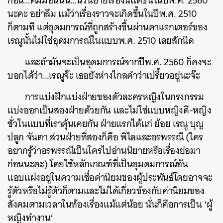
ก่อน…คัมมอนนน…นวนิยายเรื่องนี้แต่ขึ้นในปีพ.ศ. 2560
ค้นหา
นะคะ อย่าลืม แม้ว่าเรื่องราวจะเกิดขึ้นในปีพ.ศ. 2510
SHARE
TWEET
LINE
EMAIL
ก็ตามที แต่อุดมการณ์ที่ถูกสร้างขึ้นผ่านคาแรกเตอร์ของ
เรณูนั้นไม่ใช่อุดมการณ์ในแบบพ.ศ. 2510 เลยสักนิด
และถ้ามันจะเป็นอุดมการณ์จากปีพ.ศ. 2560 ก็คงจะ
บอกได้ว่า…เรณูจ๊ะ เธอยังห่างไกลคำว่าเปรี้ยวอยู่นะจ๊ะ
การแบ่งฝักแบ่งฝ่ายของตัวละครหญิงในกรงกรรม
แบ่งออกเป็นสองฝ่ายด้วยกัน และไม่ใช่แบบหญิงดี-หญิง
ชั่วในแบบที่เราคุ้นเคยกัน ฝ่ายแรกได้แก่ ย้อย เรณู บุญ
ปลูก จันตา ส่วนฝ่ายที่สองก็คือ พิไลและอรพรรณี (ใคร
อยากรู้ว่าอรพรรณีเป็นใครไปอ่านนิยายหรือเรื่องย่อมา
ก่อนนะคะ) โดยใช้หลักเกณฑ์ที่เป็นอุมดมการณ์อัน
แอบแฝงอยู่ในความเชื่อค่านิยมของผู้ประพันธ์โดยอาจจะ
รู้ตัวหรือไม่รู้ตัวก็ตามและไม่ได้เกี่ยวข้องกับค่านิยมของ
สังคมตามเวลาในท้องเรื่องแม้แต่น้อย นั่นก็คือการเป็น ‘ผู้
หญิงทำงาน’