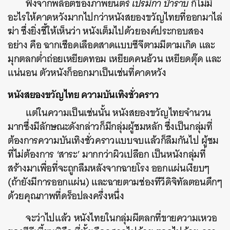
ฟังจากพล็อตของภาพยนตร์
เปรมิกา ป่าราบ
ก็ไม่มี
อะไรให้คาดหวังมากไปกว่าหนังสยองขวัญไทยที่ออกมาไล่
ฆ่า ซึ่งยิ่งชี้ให้เห็นว่า หนังเต็มไปด้วยองค์ประกอบสอง
อย่าง คือ ฉากเชือดเลือดสาดแบบซีจีตามมีตามเกิด และ
มุกตลกต่ำถ่อยเหยียดทอม เหยียดคนอ้วน เหยียดตุ๊ด และ
แน่นอน ตัวหนังก็ออกมาเป็นเช่นที่คาดหวัง
หนังสยองขวัญไทย ความบันเทิงชั่วคราว
แต่ในความเป็นเช่นนั้น หนังสยองขวัญไทยจำนวน
มากซึ่งมีลักษณะดังกล่าวก็มีกลุ่มผู้ชมหลัก ซึ่งเป็นกลุ่มที่
ต้องการความบันเทิงชั่วคราวแบบจบแล้วก็ลืมกันไป ผู้ชม
ที่ไม่ต้องการ ‘สาระ’ มากกว่าผิวเปลือก เป็นหนังกลุ่มที่
สร้างมาเพื่อที่จะถูกลืมหลังจากฉายโรง ออกแผ่นเงียบๆ
(ถ้ายังมีการออกแผ่น) และฉายตามช่องทีวีดิจิทัลตอนดึกๆ
ด้วยคุณภาพที่ดร็อปลงครึ่งหนึ่ง
จะว่าไปแล้ว หนังไทยในกลุ่มผีตลกที่ขายความเหวอ