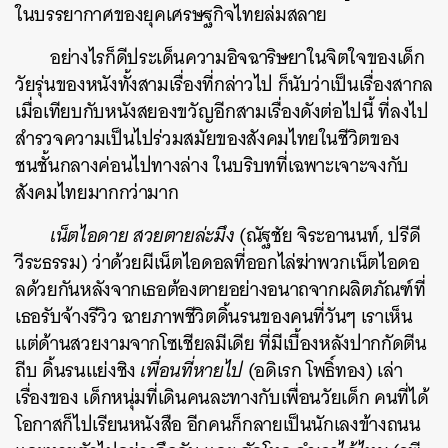
ในบรรยากาศของยุคเศรษฐกิจไทยล่มสลาย
อย่างไรก็ดีประเด็นความอิจฉาริษยาในจิตใจของเด็ก
วัยรุ่นของหนังทั้งสามเรื่องที่กล่าวไป ก็นับว่าเป็นเรื่องสากล
เมื่อเทียบกับหนังสยองขวัญอีกสามเรื่องดังต่อไปนี้ ที่ลงไป
สำรวจความเป็นไปร่วมสมัยของสังคมไทยในชีวิตของ
ชนชั้นกลางค่อนไปทางล่าง ในบริบทที่เฉพาะเจาะจงกับ
สังคมไทยมากกว่ามาก
เน็ตไอดาย สวยตายล่ะมึง
(ณัฐชัย จิระอานนท์, ปรีดี
วีระธรรม) ว่าด้วยผีเน็ตไอดอลที่ออกไล่ฆ่าพวกเน็ตไอดอ
ลด้วยกันหลังจากเธอต้องตายอย่างอนาถจากผลิตภัณฑ์ที่
เธอรับจ้างรีวิว ฉายภาพชีวิตดิ้นรนของคนที่วันๆ เราเห็น
แต่ด้านสวยงามจากโซเชียลมีเดีย ที่มีเบื้องหลังปากกัดตีน
ถีบ ดิ้นรนแย่งชิง
เพื่อนที่หายไป
(อดิเรก โพธิ์ทอง) เล่า
เรื่องของ เด็กหนุ่มที่เดินคนละทางกับเพื่อนวัยเด็ก คนที่ได้
โอกาสก็ไปเรียนหนังสือ อีกคนก็กลายเป็นนักเลงข้างถนน