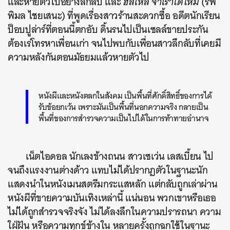
และหายตัวไปอย่างลึกลับ และ
ฮัลโหล จำเราได้ไหม
(รพี
พิมล ไชยเสนะ) ที่พูดเรื่องสาวร้านสะดวกซื้อ อดีตนักเรียน
ป็อบปูล่าร์ที่ตอนนี้ตกอับ ดิ้นรนไปเป็นเซลล์ขายประกัน
ต้องเร่โทรหาเพื่อนเก่า จนไปพบกับเพื่อนสาวลึกลับที่เคยมี
ความหลังกันตอนมัธยมแล้วหายตัวไป
หนังผีและหนังตลกในสังคม เป็นพื้นที่ศักดิ์สิทธิ์ของการได้
รับข้อยกเว้น เพราะมันเป็นพื้นที่นอกความจริง กลายเป็น
พื้นที่ของการสำรวจความเป็นไปได้ในการท้าทายอำนาจ
เน็ตไอดอล นักเลงข้างถนน สาวเซเว่น เลสเบี้ยน ไป
จนถึงแรงงานต่างด้าว แทบไม่ได้ปรากฏตัวในฐานะนัก
แสดงนำในหนังเมนสตรีมกระแสหลัก แต่กลับถูกเล่าผ่าน
หนังผีที่ขายความบันเทิงเหล่านี้ แน่นอน พวกเขาหรือเธอ
ไม่ได้ถูกสำรวจจริงจัง ไม่ได้ลงลึกในความปรารถนา ความ
ใฝ่ฝัน หรือความทุกข์ข้างใน หลายครั้งถูกฉกใช้ในฐานะ