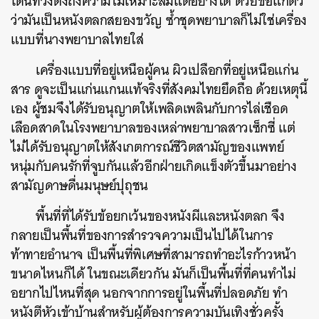
โดนท้วงติงถึงความไม่เหมาะสมแต่อย่างใด ด้วยข้อแก้ตัว
ว่ามันเป็นหนังตลกสยองขวัญ ซ้ำชุดพยาบาลก็ไม่ใช่เครื่อง
แบบที่นางพยาบาลไทยใส่
ค้นหา
เครื่องแบบที่อยู่เหนือผู้คน ผิวเปลือกที่อยู่เหนือแก่น
SHARE
TWEET
LINE
EMAIL
สาร ดูจะเป็นแก่นแกนแท้จริงที่สังคมไทยยึดถือ ด้วยเหตุนี้
เอง ผู้ชมจึงได้รับอนุญาตให้เพลิดเพลินกับการไล่เชือด
เลือดสาดในโรงพยาบาลของเหล่าพยาบาลสาวเซ็กซี่ แต่
ไม่ได้รับอนุญาตให้สังเกตการณ์ชีวิตสามัญของแพทย์
หนุ่มกับคนรักที่จูบกันแล้วอีกฝ่ายเกิดแข็งตัวขึ้นมาอย่าง
สามัญดาษดื่นมนุษย์ปุถุชน
พื้นที่ที่ได้รับข้อยกเว้นของหนังผีและหนังตลก จึง
กลายเป็นพื้นที่ของการสำรวจความเป็นไปได้ในการ
ท้าทายอำนาจ เป็นพื้นที่พิเศษที่สามารถทำอะไรก้าวหน้า
ขนาดไหนก็ได้ ในขณะเดียวกัน มันก็เป็นพื้นที่ที่คนทำไม่
อยากไปไหนที่สุด นอกจากการอยู่ในพื้นที่ปลอดภัย ทำ
หนังตีหัวเข้าบ้านสำหรับผู้ต้องการความบันเทิงชั่วครั้ง