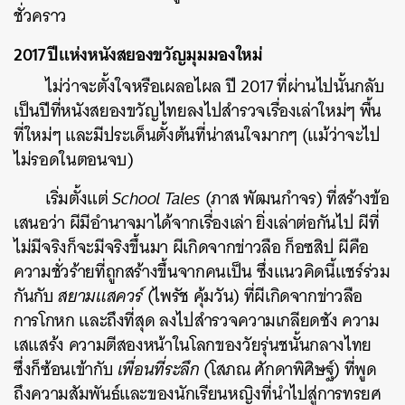
ชั่วคราว
2017 ปีแห่งหนังสยองขวัญมุมมองใหม่
ไม่ว่าจะตั้งใจหรือเผลอไผล ปี 2017 ที่ผ่านไปนั้นกลับ
เป็นปีที่หนังสยองขวัญไทยลงไปสำรวจเรื่องเล่าใหม่ๆ พื้น
ที่ใหม่ๆ และมีประเด็นตั้งต้นที่น่าสนใจมากๆ (แม้ว่าจะไป
ไม่รอดในตอนจบ)
เริ่มตั้งแต่
School Tales
(ภาส พัฒนกำจร) ที่สร้างข้อ
เสนอว่า ผีมีอำนาจมาได้จากเรื่องเล่า ยิ่งเล่าต่อกันไป ผีที่
ไม่มีจริงก็จะมีจริงขึ้นมา ผีเกิดจากข่าวลือ ก็อซสิป ผีคือ
ความชั่วร้ายที่ถูกสร้างขึ้นจากคนเป็น ซึ่งแนวคิดนี้แชร์ร่วม
กันกับ
สยามแสควร์
(ไพรัช คุ้มวัน) ที่ผีเกิดจากข่าวลือ
การโกหก และถึงที่สุด ลงไปสำรวจความเกลียดชัง ความ
เสแสร้ง ความตีสองหน้าในโลกของวัยรุ่นชนั้นกลางไทย
ซึ่งก็ซ้อนเข้ากับ
เพื่อนที่ระลึก
(โสภณ ศักดาพิศิษฐ์) ที่พูด
ถึงความสัมพันธ์และของนักเรียนหญิงที่นำไปสู่การทรยศ