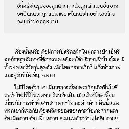
อีกครั้งในรูปของภูตผี หากหนังถูกเล่าแบบอื่น อาจ
จะเป็นหนังที่ถูกแบน เพราะในหนังไทยตำรวจไทย
จะไม่ทำผิดกฎหมาย
เรื่องนั้นหรือ คือมีการเปิดรีสอร์ตใหม่กลางป่า เป็นรี
สอร์ตหรูอลังการที่ชักชวนคนดังมาใช้บริการเพื่อโปรโมต มี
ทั้งวงดนตรีวัยรุ่นสุดดัง เน็ตไอดอลขาเซ็กซี่ แก๊งช่างภาพ
และคู่รักที่บังเอิญจองมา
ไม่มีใครรู้ว่า เคยมีเหตุการณ์สยองขวัญเกิดขึ้นในรี
สอร์ตใหม่ที่รีโนเวตจากรีสอร์ตเดิม เป็นเรื่องโหดเหี้ยม
เกี่ยวกับการฆ่าหั่นศพสาวคาราโอเกะต่างด้าว คืนนั้นเอง
พวกเขาก็เจอกับเรื่องหวีดสยองของคาราโอเกะจากนรก
ร้องผิดตาย ร้องเพี้ยนตาย คะแนนต่ำกว่าแปดสิบตาย!!!