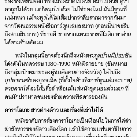
ของซีจีเพี้ยนพิลึก ที่ทั้งเลือดสาดไปด้วย ตลกไปด้วย ดูรา
คาถูกไปด้วย แต่ก็สนุกไปด้วย ไม่ใช่ของใหม่ มันมีฐานที่
แน่นหนา แม้จะพูดได้ไม่เต็มปากว่าสืบรากมาจากกันมา
จากวัฒนธรรมหนังสือการ์ตูนเล่มละบาท (ตอนนี้น่าจะสิบ
ถึงสามสิบบาท) ที่ขายผี ขายฉากแหวะ ขายอีโรติก หาอ่าน
ได้ตามร้านตัดผม
หนังในกลุ่มนี้อาจต้องนึกถึงหนังตระกูล
บ้านผีปอบ
อัน
โด่งดังในทศวรรษ 1980-1990 หนังผีสายขาย (อันหมาย
ถึงกลุ่มเป้าหมายของผู้ชมคือคนต่างจังหวัด) ไล่ไปถึง
บุปผาราตรี
ของยุทธเลิศ (ที่ตั้งใจอ้างอิงการ์ตูนเล่มละบาท
)
สวยลากไส้ สะใภ้บรื๋อส์
หรือแม้แต่หนังชุด
หอแต๋วแตก
ที่
คนมักปรามาสจนมองข้ามความพิสดารของมัน
คาราโอเกะ สาวต่างด้าว และเรื่องที่เล่าไม่ได้
หนังอาศัยการร้องคาราโอเกะเป็นเงื่อนไขในการไล่ล่า
ฆ่าสังหารของผีสาวเคืองโลก แล้วใช้ความแฟนตาซีในการ