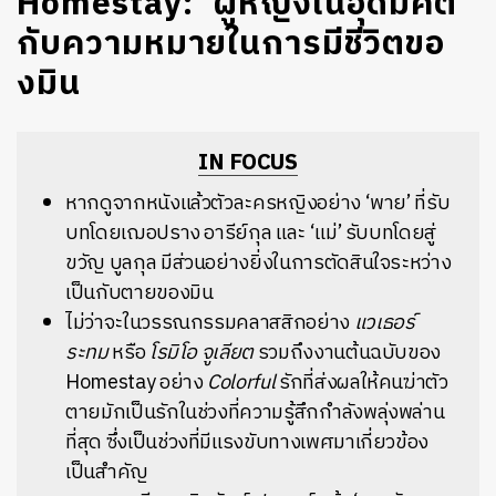
Homestay: ‘ผู้หญิงในอุดมคติ’
กับความหมายในการมีชีวิตขอ
งมิน
IN FOCUS
หากดูจากหนังแล้วตัวละครหญิงอย่าง ‘พาย’ ที่รับ
บทโดยเฌอปราง อารีย์กุล และ ‘แม่’ รับบทโดยสู่
ขวัญ บูลกุล มีส่วนอย่างยิ่งในการตัดสินใจระหว่าง
เป็นกับตายของมิน
ไม่ว่าจะในวรรณกรรมคลาสสิกอย่าง
แวเธอร์
ระทม
หรือ
โรมิโอ จูเลียต
รวมถึงงานต้นฉบับของ
Homestay อย่าง
Colorful
รักที่ส่งผลให้คนฆ่าตัว
ตายมักเป็นรักในช่วงที่ความรู้สึกกำลังพลุ่งพล่าน
ที่สุด ซึ่งเป็นช่วงที่มีแรงขับทางเพศมาเกี่ยวข้อง
เป็นสำคัญ