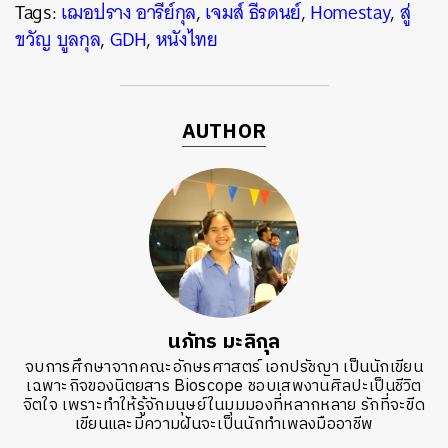
Tags:
เฌอปราง อารีย์กุล
,
เจมส์ ธีรดนย์
,
Homestay
,
สู่
ขวัญ บูลกุล
,
GDH
,
หนังไทย
AUTHOR
นภัทร มะลิกุล
จบการศึกษาจากคณะอักษรศาสตร์ เอกปรัชญา เป็นนักเขียน
เฉพาะกิจของนิตยสาร Bioscope ชอบเสพงานศิลปะเป็นชีวิต
จิตใจ เพราะทำให้รู้จักมนุษย์ในมุมมองที่หลากหลาย รักที่จะขีด
เขียนและมีความฝันจะเป็นนักทำเพลงมืออาชีพ