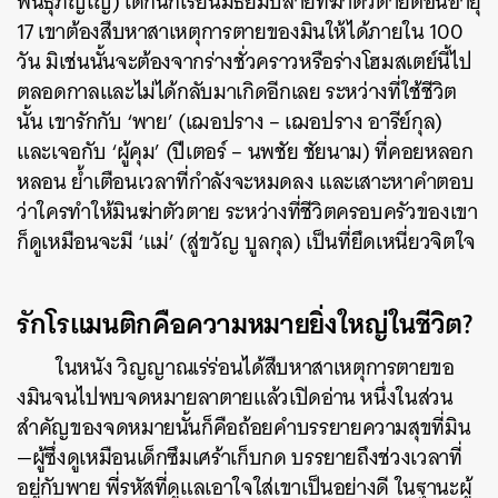
พันธุ์ภิญโญ) เด็กนักเรียนมัธยมปลายที่ฆ่าตัวตายตอนอายุ
17 เขาต้องสืบหาสาเหตุการตายของมินให้ได้ภายใน 100
วัน มิเช่นนั้นจะต้องจากร่างชั่วคราวหรือร่างโฮมสเตย์นี้ไป
ตลอดกาลและไม่ได้กลับมาเกิดอีกเลย ระหว่างที่ใช้ชีวิต
นั้น เขารักกับ ‘พาย’ (เฌอปราง – เฌอปราง อารีย์กุล)
และเจอกับ ‘ผู้คุม’ (ปีเตอร์ – นพชัย ชัยนาม) ที่คอยหลอก
หลอน ย้ำเตือนเวลาที่กำลังจะหมดลง และเสาะหาคำตอบ
ว่าใครทำให้มินฆ่าตัวตาย ระหว่างที่ชีวิตครอบครัวของเขา
ก็ดูเหมือนจะมี ‘แม่’ (สู่ขวัญ บูลกุล) เป็นที่ยึดเหนี่ยวจิตใจ
รักโรแมนติกคือความหมายยิ่งใหญ่ในชีวิต?
ในหนัง วิญญาณเร่ร่อนได้สืบหาสาเหตุการตายขอ
งมินจนไปพบจดหมายลาตายแล้วเปิดอ่าน หนึ่งในส่วน
สำคัญของจดหมายนั้นก็คือถ้อยคำบรรยายความสุขที่มิน
—ผู้ซึ่งดูเหมือนเด็กซึมเศร้าเก็บกด บรรยายถึงช่วงเวลาที่
อยู่กับพาย พี่รหัสที่ดูแลเอาใจใส่เขาเป็นอย่างดี ในฐานะผู้