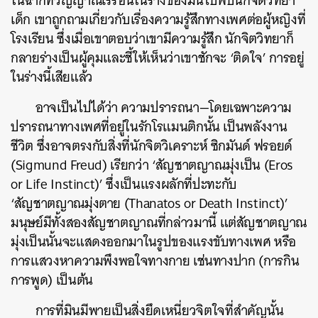
ในฉากที่วิญญาณเร่ร่อนในร่างของมินไปพบนักจิตวิทยา
เด็ก เขาถูกถามเกี่ยวกับเรื่องความรู้สึกทางเพศต่อผู้หญิงที่
โรงเรียน ซึ่งเมื่อเขาตอบว่าเขามีความรู้สึก นักจิตวิทยาก็
กลายร่างเป็นผู้คุมและชี้ให้เห็นว่าเขาชักจะ ‘ติดใจ’ การอยู่
ในร่างนี้เสียแล้ว
อาจเป็นไปได้ว่า ความปรารถนา—โดยเฉพาะความ
ปรารถนาทางเพศที่อยู่ในรักโรแมนติกนั้น เป็นพลังงาน
ชีวิต ซึ่งอาจตรงกับสิ่งที่นักจิตวิเคราะห์ ซิกมันด์ ฟรอยด์
(Sigmund Freud) เรียกว่า ‘สัญชาตญาณมุ่งเป็น (Eros
or Life Instinct)’ ซึ่งเป็นแรงผลักที่ปะทะกับ
‘สัญชาตญาณมุ่งตาย (Thanatos or Death Instinct)’
มนุษย์มีทั้งสองสัญชาตญาณที่กล่าวมานี้ แต่สัญชาตญาณ
มุ่งเป็นนั้นจะแสดงออกมาในรูปของแรงขับทางเพศ หรือ
การแสวงหาความพึงพอใจทางกาย เช่นทางปาก (การกิน
การพูด) เป็นต้น
การที่มินมีพายเป็นสิ่งยึดเหนี่ยวจิตใจที่สำคัญนั้น