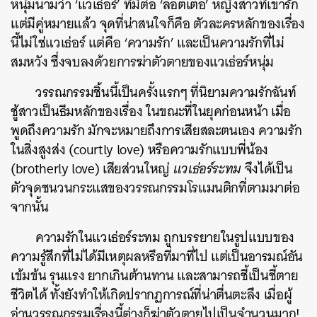
หนุ่มนามว่า ‘แวเธ่อร์’ ที่มีต่อ ‘ลอตเตอ’ หญิงสาวที่เขารัก
แต่มีคู่หมายแล้ว จุดที่น่าสนใจก็คือ ตัวละครหลักของเรื่อง
นี้ไม่ใช่แวเธ่อร์ แต่คือ ‘ความรัก’ และเป็นความรักที่ไม่
สมหวัง ซึ่งจบลงด้วยการฆ่าตัวตายของแวเธ่อร์หนุ่ม
วรรณกรรมชิ้นนี้เป็นครั้งแรกๆ ที่นิยามความรักฉันท์
ชู้สาวเป็นธีมหลักของเรื่อง ในขณะที่ในยุคก่อนหน้า เมื่อ
พูดถึงความรัก มักจะหมายถึงการเสียสละตนเอง ความรัก
ในสิ่งสูงส่ง (courtly love) หรือความรักแบบพี่น้อง
(brotherly love) เสียส่วนใหญ่
แวเธ่อร์ระทม
จึงได้เป็น
ตัวจุดชนวนกระแสของวรรณกรรมโรแมนติกที่ตามมาต่อ
จากนั้น
ความรักในแวเธ่อร์ระทม ถูกบรรยายในรูปแบบของ
ความรู้สึกที่ไม่ได้มีเหตุผลหรือที่มาที่ไป แต่เป็นอารมณ์อัน
เข้มข้น รุนแรง ยากเกินต้านทาน และสามารถชี้เป็นชี้ตาย
ชีวิตได้ ทั้งยังทำให้เกิดปรากฏการณ์ที่น่าตื่นตะลึง เมื่อผู้
อ่านวรรณกรรมเรื่องนี้ต่างก็ฆ่าตัวตายไปเป็นจำนวนมาก!