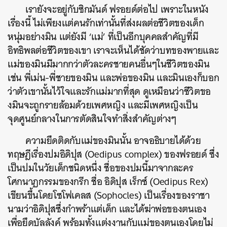
เรายังจะอยู่กับซิกมันด์ ฟรอยด์ต่อไป เพราะในหนัง
เรื่องนี้ ไม่เพียงแต่คนรักเท่านั้นที่ส่งผลต่อชีวิตของเด็ก
หนุ่มอย่างมิน แต่ยังมี ‘แม่’ ที่เป็นอีกบุคคลสำคัญที่มี
อิทธิพลต่อชีวิตของเขา เราจะเห็นได้ชัดว่าบทของพายและ
แม่ของมินมีมากกว่าตัวละครชายคนอื่นๆในชีวิตของมิน
เช่น พี่เม่น-พี่ชายของมิน และพ่อของมิน และมินเองก็บอก
ว่าตัวเขานั้นไว้ใจและรักแม่มากที่สุด ดูเหมือนว่าชีวิตขอ
งมินจะถูกรายล้อมด้วยเพศหญิง และมีเพศหญิงเป็น
จุดศูนย์กลางในการตัดสินใจทำสิ่งสำคัญต่างๆ
ความยึดติดกับแม่ของมินนั้น อาจอธิบายได้ด้วย
ทฤษฎีเรื่องปมอิดิปุส (Oedipus complex) ของฟรอยด์ ซึ่ง
เป็นปมในวัยเด็กชนิดหนึ่ง ชื่อของปมนี้มาจากละคร
โศกนาฏกรรมของกรีก ชื่อ อิดิปุส เร็กซ์ (Oedipus Rex)
เขียนขึ้นโดยโซโฟเคลส (Sophocles) เป็นเรื่องของราชา
นามว่าอิดิปุสซึ่งกำพร้าแต่เด็ก และได้ฆ่าพ่อของตนเอง
เพื่อยึดบัลลังค์ พร้อมทั้งแต่งงานกับแม่ของตนเองโดยไม่