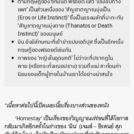
ตามทฤษฎีของ ซิกมันด์ ฟรอยด์ แล้ว ‘แรงขับทาง
เพศ’ เป็นส่วนหนึ่งของ ‘สัญชาตญาณมุ่งเป็น
(Eros or Life Instinct)’ ซึ่งเป็นแรงผลักที่ปะทะกับ
‘สัญชาตญาณมุ่งตาย (Thanatos or Death
Instinct)’ ของมนุษย์
มิน ยังมีลักษณะที่เข้าข่ายปมเอดิปุส ซึ่งเป็นอีกหนึ่ง
ทฤษฏีของฟรอยด์เช่นกัน
ภาพของ ‘หญิงในอุดมคติ’ ไม่ว่าจะที่ปรากฏใน
พาย (หรือกระทั่งเฌอปราง) รวมถึงแม่ สะท้อนค่า
นิยมของเด็กผู้ชายในบ้านเราได้อย่างน่าสนใจ
*เนื้อหาต่อไปนี้เปิดเผยเนื้อเรื่องบางส่วนของหนัง
‘Homestay’ เป็นเรื่องของวิญญาณเร่ร่อนที่ได้โอกาส
กลับมาเกิดอีกครั้งในร่างของ ‘มิน’ (เจมส์ – ธีรดนย์ ศุภ