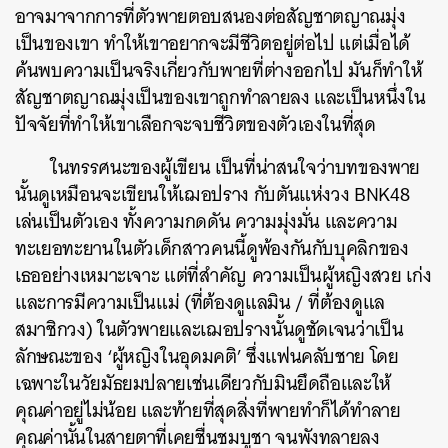
อาจมาจากการที่ตัวพายตอบสนองต่อสัญชาตญาณมุ่ง
เป็นของเขา ทำให้เขาอยากจะมีชีวิตอยู่ต่อไป แต่เมื่อได้
ค้นพบความเป็นจริงเกี่ยวกับพายที่ต่างออกไป มันก็ทำให้
สัญชาตญาณมุ่งเป็นของเขาถูกทำลายลง และเป็นหนึ่งใน
ปัจจัยที่ทำให้เขาเลือกจะจบชีวิตของตัวเองในที่สุด
ในทรรศนะของผู้เขียน เป็นที่น่าสนใจว่าบทของพาย
นั้นดูเหมือนจะเขียนให้เฌอปราง กับตันแห่งวง BNK48
เล่นเป็นตัวเอง ทั้งความกดดัน ความมุ่งมั่น และความ
ค้นหา
ทะเยอทะยานในตัวเด็กสาวคนนี้ดูพ้องกันกับบุคลิกของ
SHARE
TWEET
LINE
EMAIL
เธออย่างเหมาะเจาะ แต่ที่สำคัญ ความเป็นผู้หญิงสวย เก่ง
และการมีความเป็นแม่ (ที่ต้องดูแลมิน / ที่ต้องดูแล
สมาชิกวง) ในตัวพายและเฌอปรางนั้นดูชัดเจนว่าเป็น
ลักษณะของ ‘ผู้หญิงในอุดมคติ’ ซึ่งแฟนคลับชาย โดย
เฉพาะในวัยมัธยมปลายเช่นเดียวกับมินยึดถือและให้
คุณค่าอยู่ไม่น้อย และท้ายที่สุดสิ่งที่พายทำก็ได้ทำลาย
คุณค่านั้นในสายตาที่เคยชื่นชมบูชา จนพังทลายลง