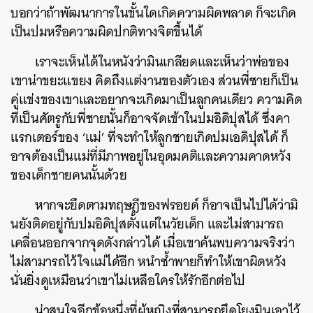
บอกว่าถ้าพัฒนาการในขั้นใดเกิดความผิดพลาด ก็จะเกิด
เป็นปมหรือความผิดปกติทางจิตขึ้นได้
เราจะเห็นได้ในหนังว่ามินเกลียดและเห็นว่าพ่อของ
เขาน่าขยะแขยง คิดถึงแต่งานของตัวเอง ส่วนพี่ชายก็เป็น
คู่แข่งของเขาและอยากจะเกิดมาเป็นลูกคนเดียว ความคิด
ที่เป็นศัตรูกับพี่ชายนั้นก็อาจจัดเข้าในปมอิดิปุสได้ ซึ่งคา
แรกเตอร์ของ ‘แม่’ ที่จะทำให้ลูกชายเกิดปมเอดิปุสได้ ก็
อาจต้องเป็นแม่ที่มีภาพอยู่ในอุดมคติและความคาดหวัง
ของเด็กชายคนนั้นด้วย
หากจะยึดตามทฤษฎีของฟรอยด์ ก็อาจเป็นไปได้ว่ามิ
นยังติดอยู่กับปมอิดิปุสตั้งแต่ในวัยเด็ก และไม่สามารถ
เคลื่อนออกจากจุดดังกล่าวได้ เมื่อเขาค้นพบความจริงว่า
ไม่สามารถไว้ใจแม่ได้อีก หนำซ้ำพายก็ทำให้เขาผิดหวัง
นั่นยิ่งดูเหมือนว่าเขาไม่เหลือใครให้รักอีกต่อไป
น่าสนใจอีกข้อหนึ่งที่ผู้หญิงที่สามารถยึดโยงมินเอาไว้