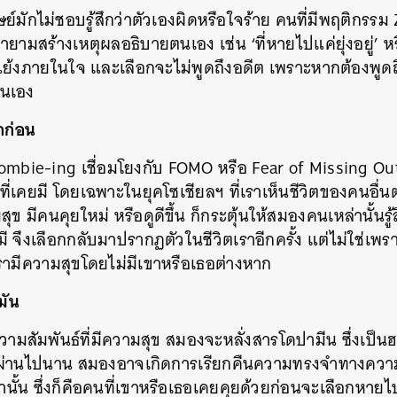
์มักไม่ชอบรู้สึกว่าตัวเองผิดหรือใจร้าย คนที่มีพฤติกรรม
SHARE
TWEET
LINE
EMAIL
พยายามสร้างเหตุผลอธิบายตนเอง เช่น ‘ที่หายไปแค่ยุ่งอยู่’ ห
แย้งภายในใจ และเลือกจะไม่พูดถึงอดีต เพราะหากต้องพูดถ
ตนเอง
๊กก่อน
bie-ing เชื่อมโยงกับ FOMO หรือ Fear of Missing Out
ที่เคยมี โดยเฉพาะในยุคโซเชียลฯ ที่เราเห็นชีวิตของคนอื่น
ุข มีคนคุยใหม่ หรือดูดีขึ้น ก็กระตุ้นให้สมองคนเหล่านั้นรู้
ี จึงเลือกกลับมาปรากฏตัวในชีวิตเราอีกครั้ง แต่ไม่ใช่เ
รามีความสุขโดยไม่มีเขาหรือเธอต่างหาก
มัน
ความสัมพันธ์ที่มีความสุข สมองจะหลั่งสารโดปามีน ซึ่งเป็
ผ่านไปนาน สมองอาจเกิดการเรียกคืนความทรงจำทางคว
่านั้น ซึ่งก็คือคนที่เขาหรือเธอเคยคุยด้วยก่อนจะเลือกหาย