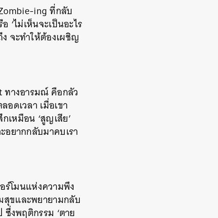
 Zombie-ing ที่กลับ
รือ ‘ไม่เห็นจะเป็นอะไร
ึง จะทำให้ต้องเผชิญ
 ทางอารมณ์ คือกลัว
ตลอดเวลา เมื่อเขา
สึกเหมือน ‘สูญเสีย’
พราะอยากกลับมาคบเรา
นฮอร์โมนแห่งความพึง
ามสุขและพยายามกลับ
ไป ซึ่งพฤติกรรม ‘ตาย