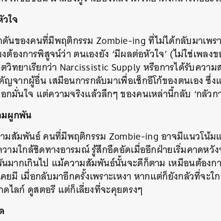
หัวใจ
กดันของคนที่มีพฤติกรรม Zombie-ing ที่ไม่ได้กลับมาเพรา
ียงต้องการพิสูจน์ว่า ตนเองยัง ‘มีผลต่อหัวใจ’ (ไม่ใช่เพล
งจิตวิทยาเรียกว่า Narcissistic Supply หรือการได้รับความ
ัญจากผู้อื่น เสมือนการกลับมาเพื่อเช็กอีโก้ของตนเอง ซึ่ง
นอกมั่นใจ แต่ความจริงแล้วลึกๆ ของคนเหล่านี้กลับ ‘กลัวก
ามผูกพัน
วามสัมพันธ์ คนที่มีพฤติกรรม Zombie-ing อาจมีแนวโน้
มใกล้ชิดทางอารมณ์ รู้สึกอึดอัดเมื่ออีกฝ่ายเริ่มคาดหวังจร
กพันมากเกินไป แม้ความสัมพันธ์นั้นจะดีก็ตาม เหมือนต้องกา
คยมี เมื่อกลับมาอีกครั้งเพราะเหงา หากแต่ก็ยังกลัวที่จะใ
ดไลก์ ดูสตอรี แต่ก็เลี่ยงที่จะคุยตรงๆ
ด
นหา