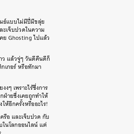
แบบไม่มีปี่มีขลุ่ย
 และเจ็บปวดในความ
่เคย Ghosting ไปแล้ว
แล้วจู่ๆ วันดีคืนดีก็
ิกเกอร์ หรือทักมา
ยงงๆ เพราะไร้ซึ่งการ
กฝ่ายซึ่งเคยถูกทำให้
ให้อีกครั้งหรืออะไร!
ครือ และเจ็บปวด กับ
ววูบในโลกออนไลน์ แต่
ร