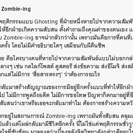
Zombie-ing
อ
พฤติกรรมแบบ Ghosting ที่ฝ่ายหนึ่งหายไปจากความสัมพันธ์
ให้อีกฝ่ายเกิดความสับสน ตั้งคำถามถึงคุณค่าของตนเอง
บ Zombie-ing อาจน่ากลัวกว่านั้น เพราะมันคือการที่คนที
อีกครั้ง โดยไม่มีคำอธิบายใดๆ เสมือนกับผีคืนชีพ
่าย คือใครบางคนที่หายไปจากความสัมพันธ์แบบไม่บอกกล่าว 
างๆ เช่น กดไลก์โพสต์ ดูสตอรี ส่งข้อความ ส่งอีโมจิ ส่งสต
แต่ไม่มีการ ‘สื่อสารตรงๆ’ ว่าต้องการอะไร
รกลับมาสร้างสัญญาณของการมีอยู่อีกครั้งแบบที่ทำให้อีกฝ่า
 ไม่มีการพูดถึงอดีต ไม่มีการขอโทษ ปัญหาก็ตกมาอยู่ที่อี
งสับสนว่าเขาหรือเธอจะกลับมาทำไม ต้องการสร้างความหวัง
กอยู่ในสถานการณ์ Zombie-ing เพราะมันทั้งสับสน คลุมเ
ล้วแต่โผล่กลับมามีชีวิตอีกครั้ง นี่ไม่ใช่แค่พฤติกรรมชั่
จที่ซับซ้อน มาลองดูว่าเบื้องหลังจิตวิทยาดังกล่าวคืออะไ