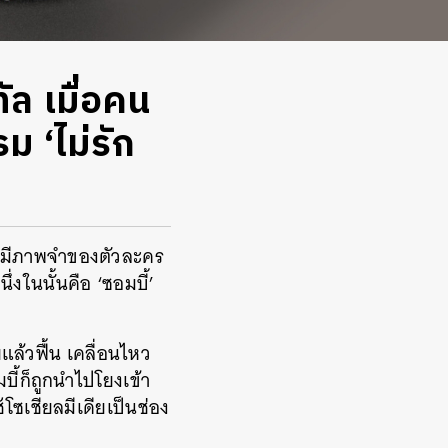
ัล เมื่อคน
ม ‘ไม่รัก
าย มีภาพจำของตัวละคร
งในนั้นคือ ‘ซอมบี้’
ล้วฟื้น เคลื่อนไหว
บี้ก็ถูกนำไปโยงเข้า
้โซเชียลมีเดียเป็นช่อง