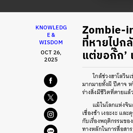
Zombie-ing
KNOWLEDG
E &
ที่หายไปกล
WISDOM
แต่ขอกั๊ก’
OCT 26,
2025
ใกล้ช่วงฮาโลวีนเ
มากมายทั้งผี ปีศาจ ห
ร่างสิ่งมีชีวิตที่ตายแล้
แม้ในโลกแห่งจิน
เชื่องช้า เงอะงะ และด
กับเรื่องพฤติกรรมของค
ทางหลักในการสื่อสาร