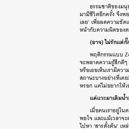
ธรรมชาติของมนุษย
มามีชีวิตอีกครั้ง จึง
เลย’ เพื่อลดความขัด
หน้ากับความผิดของ
(อาจ) ไม่รักแต่กั
พฤติกรรมแบบ Zom
จะพลาดความรู้สึกดีๆ 
หรือเธอเห็นเรามีความส
สถานะบางอย่างที่เคยม
หรอก แค่ไม่อยากให้เ
แค่แวะมาเติมน้ำ
เมื่อคนเราอยู่ใน
พอใจ และแม้เวลาจะ
ไปหา ‘สารตั้งต้น’ เหล