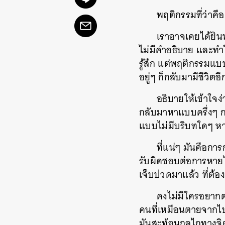
พฤติกรรมที่ว่าคื
เราอาจเคยได้ยิน
ไม่มีคำอธิบาย และทำ
รู้สึก แต่พฤติกรรมแบ
อยู่ๆ ก็กลับมามีชีวิต
อธิบายให้เข้าใจง
กลับมาหาแบบครึ่งๆ กล
แบบไม่มีบริบทใดๆ หาก
ที่แน่ๆ มันคือกา
รับผิดชอบต่อการหายไป
เจ็บปวดมาแล้ว ที่ต้อ
คงไม่มีใครอยากต
คนที่เหมือนตายจากไปแ
มันสะท้อนกลไกทางจิตใ