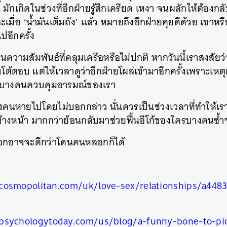
ี้ มักเกิดในช่วงที่อีกฝ่ายรู้สึกเครียด เหงา จนผลักให้ต้อง
มื่อ ‘น้ำมันเต็มถัง’ แล้ว หมายถึงอีกฝ่ายคุยดีด้วย เขาหรื
ปอีกครั้ง
ในความสัมพันธ์ที่คลุมเครือหรือไม่ปกติ หากวันนี้เราสงสั
รีบโต้ตอบ แต่ให้เวลาดูว่าอีกฝ่ายโผล่เข้ามาอีกครั้งเพราะเห
รบางคนควบคุมอารมณ์ของเรา
งคนหายไปโดยไม่บอกกล่าว นั่นควรเป็นช่วงเวลาที่ทำให้เราเติ
้างหน้า มากกว่าย้อนกลับมาช่วยฟื้นอีโก้ของใครบางคนซ้ำ
ลอกอาจจะดีกว่าโดนคนหลอกก็ได้
cosmopolitan.com/uk/love-sex/relationships/a448
psychologytoday.com/us/blog/a-funny-bone-to-pi