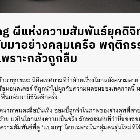
 ผีแห่งความสัมพันธ์ยุคดิจิท
ับมาอย่างคลุมเครือ พฤติกรร
 เพราะกลัวถูกลืม
ข้ามาทุกขณะ นี่คือเทศกาลที่ว่าด้วยเรื่องโลกหลังความต
รือมอนสเตอร์ ที่ถูกนำไปผูกกับความหลอนของเทศกาลนี้ หนึ่
วฟื้นกลับมามีชีวิตอีกครั้ง
ตนาการและสื่อบันเทิง ซอมบี้ถูกจำในภาพของร่างศพที่ตายแ
ุร้าย แต่ในโลกแห่งความเป็นจริง ลักษณะเด่นที่ว่านี้ของซอม
วามสัมพันธ์ที่ดู ‘แปลกๆ’ โดยเฉพาะในกลุ่มคนรุ่นใหม่ที่ใช