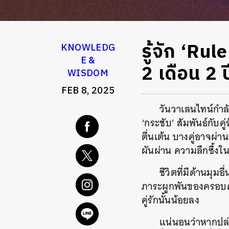
รู้จัก ‘Ru
KNOWLEDG
E &
2 เดือน 2 
WISDOM
FEB 8, 2025
วันวาเลนไทน์กำล
‘กระชับ’ สัมพันธ์กับค
ตื่นเต้น บางคู่อาจผ่
ผันผ่าน ความลึกซึ้งในค
ชีวิตที่มีด้านมุม
ภาระผูกพันของครอบครัว
คู่รักนั้นน้อยลง
แน่นอนว่าหากปล่อ