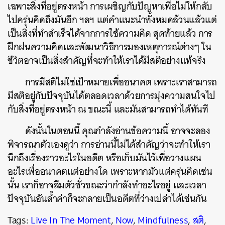
เฉพาะสิ่งที่อยู่ตรงหน้า การเผชิญกับปัญหาเพื่อไม่ให้กลับ
ไปครุ่นคิดถึงมันอีก ฯลฯ แต่คำแนะนำทั้งหมดล้วนแล้วแต่
เป็นสิ่งที่ทำสำเร็จได้จากการใช้ความคิด สุดท้ายแล้ว การ
ฝึกฝนความคิดและพัฒนาวิธีการมองเหตุการณ์ต่างๆ ใน
ชีวิตอาจเป็นสิ่งสำคัญที่จะทำให้เราได้มีสติอย่างแท้จริง
ค้นหา
การมีสติไม่ใช่เป้าหมายเพื่ออนาคต เพราะเราสามารถ
SHARE
TWEET
LINE
EMAIL
มีสติอยู่กับปัจจุบันได้ตลอดเวลาด้วยการมุ่งความสนใจไป
กับสิ่งที่อยู่ตรงหน้า ณ ขณะนี้ และมันสามารถทำได้ทันที
ดังนั้นในตอนนี้ คุณกำลังอ่านข้อความนี้ อาจจะลอง
พิจารณาตัวเองดูว่า การอ่านนี้ไม่ได้สำคัญว่าจะทำให้เรา
นึกถึงเรื่องราวอะไรในอดีต หรือเก็บมันไว้เพื่อวางแผน
อะไรเพื่ออนาคตแต่อย่างใด เพราะหากมัวแต่ครุ่นคิดเช่น
นั้น เราก็อาจลืมตัวชั่วขณะว่ากำลังทำอะไรอยู่ และเวลา
ปัจจุบันอันล้ำค่าก็จะกลายเป็นอดีตที่ว่างเปล่าได้เช่นกัน
Tags:
Live In The Moment
,
Now
,
Mindfulness
,
สติ
,