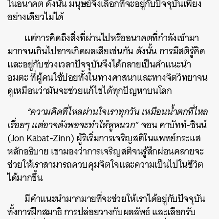
ในอนาคต ดังนั้น มนุษย์จึงเลือกที่จะอยู่กับปัจจุบันเพียง
อย่างเดียวไม่ได้
แต่การคิดถึงสิ่งที่ผ่านไปหรืออนาคตที่กำลังเข้ามา
มากจนเกินไปอาจเกิดผลเสียเช่นกัน ดังนั้น การมีสติรู้คิด
และอยู่กับช่วงเวลาปัจจุบันจึงได้กลายเป็นคำแนะนำ
อมตะ ที่ผู้คนใช้บ่อยทั้งในทางศาสนาและทางจิตวิทยาจน
ดูเหมือนว่ามันจะช่วยแก้ไขได้ทุกปัญหาบนโลก
“ความคิดที่ไหลผ่านใจเราทุกวัน เหมือนน้ำตกที่ไหล
เรื่อยๆ แต่อาจดังพอจะทำให้หูหนวก”
จอน คาบัทท์-ซินน์
(Jon Kabat-Zinn) ผู้ริเริ่ม
การ
เจริญสติในแพทย์กระแส
หลักอธิบาย เขามองว่าการเจริญสติจนรู้สึกผ่อนคลายจะ
ช่วยให้เราสามารถควบคุมจิตใจและความเป็นไปในชีวิต
ได้มากขึ้น
มีคำแนะนำมากมายที่จะช่วยให้เราได้อยู่กับปัจจุบัน
ทั้งการฝึกสมาธิ การปล่อยวางกับผลลัพธ์ และเลือกรับ