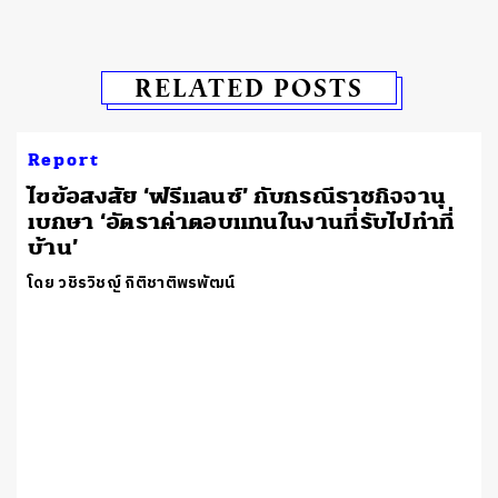
RELATED POSTS
Report
ไขข้อสงสัย ‘ฟรีแลนซ์’ กับกรณีราชกิจจานุ
เบกษา ‘อัตราค่าตอบแทนในงานที่รับไปทําที่
บ้าน’
โดย วชิรวิชญ์ กิติชาติพรพัฒน์