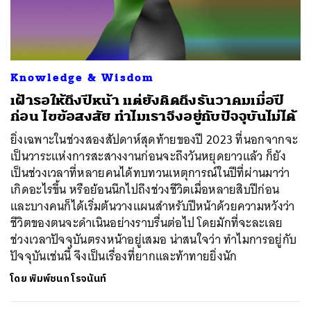
ค้นหา
Knowledge & Wisdom
SHARE
TWEET
LINE
EMAIL
เฝ้ารอให้ถึงปีหน้า แต่ยังคิดถึงธันวาคมเมื่อปี
ก่อน ไขข้อสงสัย ทำไมเราจึงอยู่กับปัจจุบันไม่ได้
ยิ่งเฉพาะในช่วงสองสัปดาห์สุดท้ายของปี 2023 ที่นอกจากจะ
เป็นวาระแห่งการสะสางงานก่อนจะถึงวันหยุดยาวแล้ว ก็ยัง
เป็นช่วงเวลาที่หลายคนได้ทบทวนเหตุการณ์ในปีที่ผ่านมาว่า
เกิดอะไรขึ้น หรือย้อนนึกไปถึงช่วงชีวิตเมื่อหลายสิบปีก่อน
และบางคนก็ได้เริ่มต้นวางแผนสำหรับปีหน้าด้วยความหวังว่า
ชีวิตของตนจะดำเนินอย่างราบรื่นต่อไป โดยมักที่จะละเลย
ช่วงเวลาปัจจุบันตรงหน้าอยู่เสมอ น่าสนใจว่า ทำไมการอยู่กับ
ปัจจุบันเช่นนี้ จึงเป็นเรื่องที่ยากและท้าทายยิ่งนัก
โดย
พิมพ์ชนก โรจนันท์