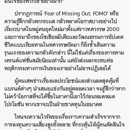
มั่นใจของพวกเขาอย่างมาก”
ปรากฏการณ์ ‘Fear of Missing Out: FOMO’ หรือ
ความรู้สึกกลัวตกกระแส กลัวพลาดโอกาสบางอย่างไป
เริ่มระบาดในหมู่คนยุคใหม่มาตั้งแต่ราวทศวรรษ 2000
และการมาถึงของโซเชียลมีเดียและวัฒนธรรมการอัปเดต
ชีวิตแบบเรียลทามในทศวรรษถัดมา ก็ยิ่งซ้ำเติมความ
รุนแรงของความกลัวดังกล่าว นี่ไม่ใช่แค่เรื่องของการตาม
เทรนด์แฟชั่นสมัยนิยมเท่านั้น แต่ยังส่งผลกระทบต่อ
พฤติกรรมทางการเงินของเราอย่างไม่อาจปฏิเสธได้
ผู้คนเสพข่าวเรื่องผลประโยชน์และส่วนลดสุดคุ้มที่
แบรนด์ต่างๆ นำเสนอแข่งกันอยู่ตลอดเวลา จนรู้สึกว่าหาก
ไม่คว้าโอกาสที่จะได้ซื้อในราคานี้เอาไว้ก่อนหมดหมด
โปรโมชัน พวกเขาจะเป็นฝ่ายขาดทุนในอนาคต
ไหนจะความไวรัลของเรื่องราวความสำเร็จจากจาก
การลงทุนความเสี่ยงสูงทั้งหลาย ที่กระตุ้นให้ผู้คนตัดสินใจ