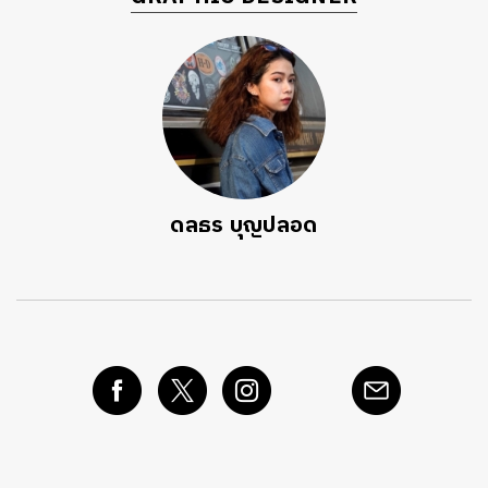
ดลธร บุญปลอด