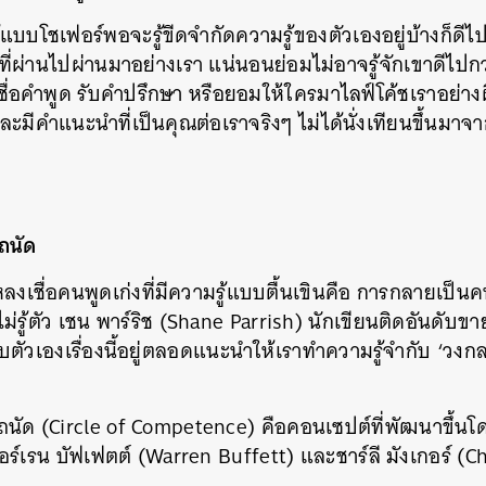
้แบบโชเฟอร์พอจะรู้ขีดจำกัดความรู้ของตัวเองอยู่บ้างก็ดีไ
ู้ฟังที่ผ่านไปผ่านมาอย่างเรา แน่นอนย่อมไม่อาจรู้จักเขาดีไป
บเชื่อคำพูด รับคำปรึกษา หรือยอมให้ใครมาไลฟ์โค้ชเราอย่าง
และมีคำแนะนำที่เป็นคุณต่อเราจริงๆ ไม่ได้นั่งเทียนขึ้นมาจากค
ถนัด
รหลงเชื่อคนพูดเก่งที่มีความรู้แบบตื้นเขินคือ การกลายเป็น
ยไม่รู้ตัว เชน พาร์ริช (Shane Parrish) นักเขียนติดอันดับข
ตัวเองเรื่องนี้อยู่ตลอดแนะนำให้เราทำความรู้จำกับ ‘วง
ัด (Circle of Competence) คือคอนเซปต์ที่พัฒนาขึ้นโดย 
ร์เรน บัฟเฟตต์ (Warren Buffett) และชาร์ลี มังเกอร์ (