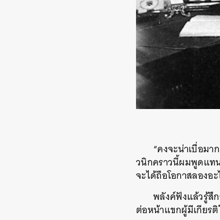
“คงจะน่าเบื่อมาก
วนิกคราวนี้ผมพูดแทน
จะได้ถือโอกาสลองอะไรก
พลังค์ฟังแล้วรู้ส
ต่อหน้าแขกผู้มีเกียร