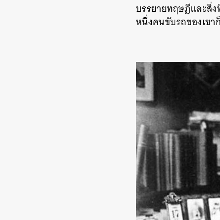
บรรยายทฤษฎีและสิ่งท
หนึ่งคนขับรถของเขาก็เ
ค้