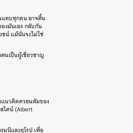
้กันแทบทุกคน อาจตื้น
วของมันเอง กลับกัน
ชน์ แม้นั่นจะไม่ใช่
าตนเป็นผู้เชี่ยวชาญ
กด้วยแนวคิดควอนตัมของ
์สไตน์ (Albert
รมนีและยุโรป เพื่อ