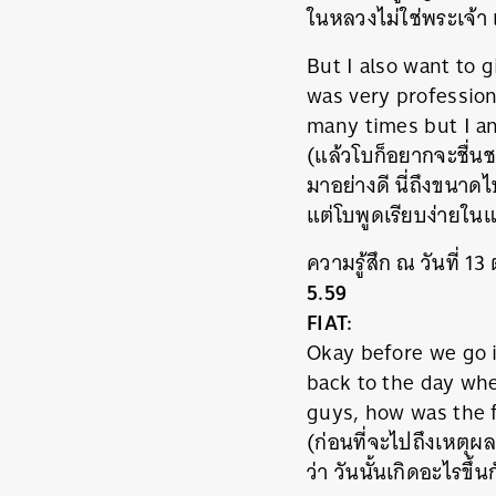
ในหลวงไม่ใช่พระเจ้า แต
But I also want to 
was very profession
many times but I a
(แล้วโบก็อยากจะชื่น
มาอย่างดี นี่ถึงขนาด
แต่โบพูดเรียบง่ายใ
ความรู้สึก ณ วันที่ 13
5.59
FIAT:
Okay before we go i
back to the day wh
guys, how was the f
(ก่อนที่จะไปถึงเหตุผ
ว่า วันนั้นเกิดอะไรขึ้