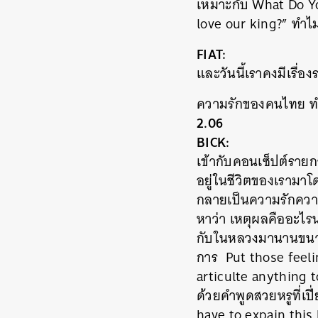
เหมาะกับ What Do Y
love our king?” ทำไ
FIAT:
และวันนี้เราคงมีเรื
ความรักของคนไทย ทำ
2.06
BICK:
เข้ากับคอนเซ็ปต์รายกา
อยู่ในชีวิตของเรามา
กลายเป็นความรักความผู
หาว่า เหตุผลคืออะไรนะ 
กับในหลวงมานานขนาดนั
การ Put those feelin
articulte anything to
ด้วยคำพูดสวยหรูที่เป
have to expain this 
ค้