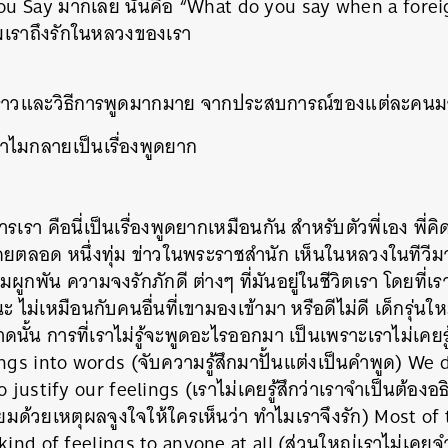
ou Say มากเลย นั่นคือ “What do you say when a fore
มเราถึงรักในหลวงของเรา
่องราวและวิธีการพูดมากมาย จากประสบการณ์ของแต่ละคนมาเล
ไมกลายเป็นเรื่องพูดยาก
รเรา คือนี่เป็นเรื่องพูดยากเหมือนกัน สำหรับตัวพี่เอง พี่
โดยตลอด หนึ่งทุ่ม ข่าวในพระราชสำนัก เห็นในหลวงในทีว
กพัน ความจงรักภักดี ต่างๆ ที่มันอยู่ในชีวิตเรา โดยที่เร
ไม่เหมือนกับคนอื่นที่เขามองเข้ามา หรือดีไม่ดี เด็กรุ่นใหม่
้น การที่เราไม่รู้จะพูดอะไรออกมา เป็นเพราะเราไม่เคยร
gs into words (จับความรู้สึกมาปั้นแต่งเป็นคำพูด) ​We 
 justify our feelings (เราไม่เคยรู้สึกว่าเราจำเป็นต้องอ
ี่ยมด้วยเหตุผลจูงใจให้ใครเห็นว่า ทำไมเราจึงรัก) Most o
kind of feelings to anyone at all (ส่วนใหญ่เราไม่เคย
นหา