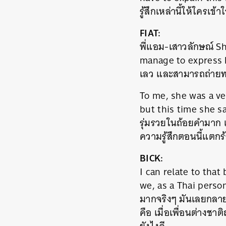
รู้สึกเหล่านี้ให้ใครเข้
FIAT:
พี่แอม-เสาวลักษณ์ S
manage to express he
เลว และสามารถถ่ายทอ
To me, she was a ve
but this time she sa
รุ่มรวยในถ้อยคำมาก แ
ความรู้สึกตอนนี้แตก
BICK:
I can relate to that
we, as a Thai person
มากจริงๆ มันเลยกลาย
คือ เมื่อเพื่อนต่างช