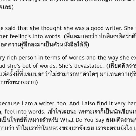
าใจเลย)
SHARE
TWEET
LINE
EMAIL
he said that she thought she was a good writer. She
r feelings into words. (พี่แอมบอกว่า ปกติเธอติดว่าตัวเ
ดความรู้สึกลงมาเป็นตัวหนังสือได้ดี)
ry rich person in terms of words and the way she e
id she’s out of words. She’s devastated. (เฟี้ยตคิดว่า
ต่ครั้งนี้พี่แอมบอกว่าไม่สามารถหาคำใดๆ มาแทนความรู้ส
ร้าวพังทลายมาก)
 because I am a writer, too. And I also find it very h
, feel into words. เข้าใจเลยนะ เพราะเราก็เป็นนักเขียนเห
เป็นโจทย์ที่เหมาะสำหรับ What Do You Say สมมติสถานกา
าติถามว่า ทำไมเรารักในหลวงของเราจังเลย เราจะตอบยังไง 