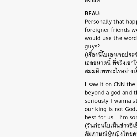
ยังไงดี
BEAU:
Personally that hap
foreigner friends 
would use the word,
guys?
(เรื่องนี้โบเองเจอปร
เธอขนาดนี้ ที่จริงเขา
สมมติเทพอะไรอย่างนั
I saw it on CNN the
beyond a god and th
seriously I wanna s
our king is not God
best for us… I’m sorr
(วันก่อนโบเห็นข่าวซีเ
สัมภาษณ์ผู้หญิงไทยค