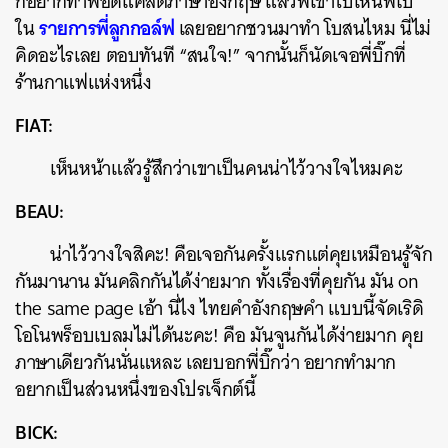
กอยากทำพอดแคสต์ภาษาอังกฤษ แล้วพี่เขาไปเห็นพี่โบ
รายการพี่ลูกกอล์ฟ
ใน
เลยอยากชวนมาทำ โบสนไหม นี่ไม่
คิดอะไรเลย ตอบทันที “สนใจ!” จากนั้นก็นัดเจอพี่บิ๊กที่
ร้านกาแฟแห่งหนึ่ง
FIAT:
เห็นหน้าแล้วรู้สึกว่าเขาเป็นคนน่าไว้วางใจไหมคะ
BEAU:
น่าไว้วางใจสิคะ! คือเจอกันครั้งแรกแต่คุยเหมือนรู้จัก
กันมานาน มันคลิกกันได้ง่ายมาก ทั้งเรื่องที่คุยกัน มัน on
the same page เอ้า นี่ไง ไทยคำอังกฤษคำ แบบนี้จัดเริดิ
โอโนพร็อบเบลมไม่ได้นะคะ! คือ มันจูนกันได้ง่ายมาก คุย
ภาษาเดียวกันนั่นแหละ เลยบอกพี่บิ๊กว่า อยากทำมาก
อยากเป็นส่วนหนึ่งของโปรเจ็กต์นี้
BICK: