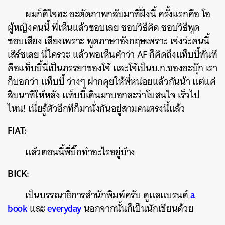
ผมก็ดีใจฮะ อะตัดภาพกลับมาที่ฝั่งนี้ ครั้งแรกคือ โอ
ผู้หญิงคนนี้ พี่เห็นแล้วชอบเลย ชอบวิธีคิด ชอบวิธีพูด
ชอบเสียง เสียงเพราะ พูดภาษาอังกฤษเพราะ เจ๋งว่ะคนนี้
เสิร์ชเลย นี่ใครวะ แล้วพอเห็นคำว่า AF ก็คิดถึงแท็บบี้ทันที
คือแท็บบี้นี่เป็นภรรยาของโจ้ และโจ้เป็นบ.ก.ของอะบุ๊ก เรา
ก็บอกว่า แท็บบี้ ว่างๆ ฝากคุยให้พี่หน่อยแล้วกันน้า แต่แค่
สิบนาทีให้หลัง แท็บบี้เดินมาบอกละว่าโบสนใจ เร็วไป
ไหน! เนี่ยรู้ตัวอีกทีก็มานั่งกันอยู่สามคนตรงนี้แล้ว
FIAT:
แล้วตอนนี้พี่บิ๊กทำอะไรอยู่บ้าง
BICK:
a
เป็นบรรณาธิการสำนักพิมพ์ครับ ดูแลแบรนด์
book
everyday
และ
นอกจากนั้นก็เป็นนักเขียนด้วย
ค้นหา