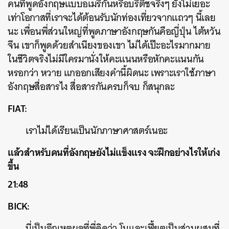
คนที่พูดอังกฤษแบบอเมริกันหรือบริติชจริงๆ ยังไม่เยอะ
เท่าโอกาสที่เราจะได้ต้อนรับนักท่องเที่ยวจากแถวๆ นี้เลย
นะ เพื่อนพี่ส่วนใหญ่ที่พูดภาษาอังกฤษกันคือญี่ปุ่น ไต้หวัน
จีน เขาก็พูดด้วยสำเนียงของเขา ไม่ได้เป๊ะอะไรมากมาย
ในชีวิตจริงไม่มีใครมานั่งให้คะแนนหรือหักคะแนนกัน
หรอกว่า หวาย แกออกเสียงคำนี้ผิดนะ เพราะเราใช้ภาษา
อังกฤษสื่อสารไง สื่อสารกันครบก็จบ ก็สนุกละ
FIAT:
เราไม่ได้เรียนเป็นนักภาษาศาสตร์เนอะ
แล้วสำหรับคนที่อังกฤษยังไม่แข็งแรง จะฝึกอย่างไรให้เก่ง
ขึ้น
21:48
BICK:
นี่เป็นอีกเหตุผลที่พี่คิดว่า โบและเฟี้ยตเป็นส่วนผสมที่