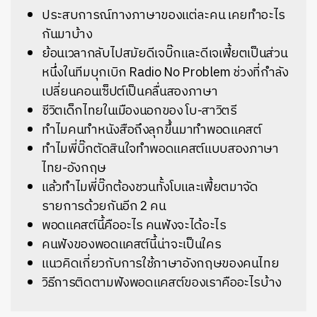
ประสบการณ์ทางภาษาของแต่ละคน เคยทำอะไร
กันมาบ้าง
ย้อนเวลากลับไปสมัยดีเจบิ๊กและดีเจเฟี้ยตเป็นส่วน
หนึ่งในทีมบุกเบิก Radio No Problem ช่วงที่กำลัง
เปลี่ยนคอนเซ็ปต์เป็นคลื่นสองภาษา
ชีวิตเด็กไทยในเมืองนอกของ โบ-สาวิตรี
ทำไมคนทำหนังสือถึงลุกขึ้นมาทำพอดแคสต์
ทำไมพี่บิ๊กตัดสินใจทำพอดแคสต์แบบสองภาษา
ไทย-อังกฤษ
แล้วทำไมพี่บิ๊กต้องชวนทั้งโบและเฟี้ยตมาจัด
รายการด้วยกันอีก 2 คน
พอดแคสต์นี้คืออะไร คนฟังจะได้อะไร
คนฟังของพอดแคสต์นี้น่าจะเป็นใคร
แนวคิดเกี่ยวกับการใช้ภาษาอังกฤษของคนไทย
วิธีการติดตามฟังพอดแคสต์ของเราคืออะไรบ้าง