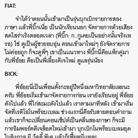
FIAT:
จำได้ว่าตอนนั้นเข้ามาเป็นรุ่นบุกเบิกรายการสอง
ภาษา แล้วพี่บิ๊กเนี่ย เป็นนักเรียนนอก จัดรายการด้วยเสียง
สดใสร่าเริงตลอดเวลา (พี่บิ๊ก: ก..กูเคยเป็นอย่างนั้นจริงเห
รอ) ใช่ ดูเป็นผู้ชายอบอุ่น ตอนเข้ามาใหม่ๆ ยังจัดรายการ
ไม่ค่อยถูก ก็จะดูพี่ๆ เขาเป็นแนวทาง พี่บิ๊กนี่คือแพ็กคู่มา
กับพี่อ้อย คือเป็นพี่เลี้ยงดีเจใหม่ ดูแลรุ่นน้อง
BICK:
พี่อ้อยนี่เป็นเพื่อนตั้งกะอยู่ปีหนึ่งมหาวิทยาลัยเลยนะ
ครับ พี่อ้อยเริ่มเข้ามาจัดรายการก่อน เรายังเรียนอยู่ พี่อ้อย
ดังไปแล้ว พี่ไก่สะมะดังไปแล้ว เราตามมาทีหลัง เข้ามาเริ่ม
จัดที่เรดิโอโนพร็อบเบลม ช่วงแรกนี่คือรับสายตอบคำถาม
แล้วเขาก็จะเปลี่ยนคอนเซ็ปต์เป็นคลื่นสองภาษา ก็จะมี
การอิมพอร์ตดีเจล็อตใหม่เข้ามา บุกเบิกโนพร็อบเบลมยุค
ไบลิงกวล มี วู้ดดี้ พีเค แล้วก็เฟี้ยตนี่แหละ