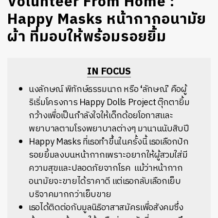
Volunteer From Home :
Happy Masks หน้ากากอนามัย
ผ้า ที่มอบให้พร้อมรอยยิ้ม
IN FOCUS
นงลักษณ์
พิทักษ์ธรรมนาถ
หรือ
‘
ลักษณ์
’
คือผู้
ริเริ่มโครงการ
Happy
Dolls
Project
ตุ๊กตายิ้ม
กว้างเพื่อเป็นกำลังใจให้เด็กด้อยโอกาสและ
พยาบาลตามโรงพยาบาลต่างๆ
มานานนับสิบปี
Happy Masks
ที่เธอทำขึ้นในครั้งนี้ เธอเลือกปัก
รอยยิ้มลงบนหน้ากากเพราะอยากให้ผู้สวมใส่มี
ความสุขและปลอดภัยจากโรค
แม้ว่าหน้ากาก
อนามัยจะขายได้ราคาดี
แต่เธอกลับเลือกเย็บ
บริจาคมากกว่าเย็บขาย
เธอได้ติดต่อกับมูลนิธิอาสาสมัครเพื่อสังคมซึ่ง