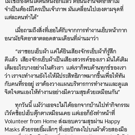
ไม่ใช่เรื่องคนใดคนหนึ่งอีกแล้ว
ตอนนี้งานจิตอาสาไม่
จำเป็นต้องมีใครเป็นเจ้าภาพ
มันเคลื่อนไปเองตามจุดที่
แต่ละคนทำได้
”
เมื่อถามถึงสิ่งที่เธอได้รับจากการทำงานเย็บหน้ากาก
อนามัยจิตอาสาตลอดสามเดือนที่ผ่านมาว่า
“
เราชอบเย็บผ้า
แค่ได้ยินเสียงจักรเย็บผ้าก็รู้สึก
ดีแล้ว
เสียงจักรเย็บผ้าเป็นเสียงสวรรค์ของเรา
มันได้เติม
เต็มอะไรบางอย่างในตัวเรา
แต่เราก็พบด้านทุกข์ของเรา
ว่า
เราจะทำงานยังไงให้มีประสิทธิภาพมากขึ้นเพื่อให้ทัน
กับคนที่รออยู่
เราต้องวางแผนบริหารการทำงานและดูแล
จิตใจตนเองให้ทำงานอย่างมีความสุขด้วยเหมือนกัน
”
ทุกวันนี้
แม้ว่าเธอจะไม่ได้ออกจากบ้านไปทำกิจกรรม
เวิร์คช็อปเย็บตุ๊กตาเหมือนเคย
แต่เธอก็ยังทำหน้าที่
Volunteer from Home
ส่งมอบความสุขผ่าน
Happy
Masks
ด้วยรอยยิ้มเล็กๆ
ที่เธอปักลงไปบนผ้าด้วยสองมือ