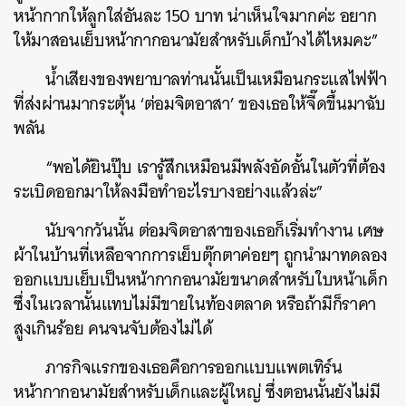
หน้ากากให้ลูกใส่อันละ
150
บาท
น่าเห็นใจมากค่ะ
อยาก
ให้มาสอนเย็บหน้ากากอนามัยสำหรับเด็กบ้างได้ไหมคะ
”
น้ำเสียงของพยาบาลท่านนั้นเป็นเหมือนกระแสไฟฟ้า
ที่ส่งผ่านมากระตุ้น
‘ต่อมจิตอาสา’
ของเธอให้จี๊ดขึ้นมาฉับ
พลัน
“
พอได้ยินปุ๊บ
เรารู้สึกเหมือนมีพลังอัดอั้นในตัวที่ต้อง
ระเบิดออกมาให้ลงมือทำอะไรบางอย่างแล้วล่ะ
”
นับจากวันนั้น
ต่อมจิตอาสาของเธอก็เริ่มทำงาน
เศษ
ผ้าในบ้านที่เหลือจากการเย็บตุ๊กตาค่อยๆ
ถูกนำมาทดลอง
ออกแบบเย็บเป็นหน้ากากอนามัยขนาดสำหรับใบหน้าเด็ก
ซึ่งในเวลานั้นแทบไม่มีขายในท้องตลาด
หรือถ้ามีก็ราคา
สูงเกินร้อย
คนจนจับต้องไม่ได้
ภารกิจแรกของเธอคือการออกแบบแพตเทิร์น
หน้ากากอนามัยสำหรับเด็กและผู้ใหญ่ ซึ่งตอนนั้นยังไม่มี