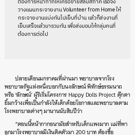
ต้องการหน้ากากให้เครือข่ายสลัมสี่ภาค
เธอจึง
วางแผนกระจายงาน
Volunteer from Home
ให้
กระจายงานแบ่งกันไปเย็บที่บ้าน
แล้วก็ส่งงานที่
เย็บเสร็จแล้วมารวมกัน
เพื่อส่งมอบให้กลุ่มคนที่
ต้องการต่อไป
ปลายเดือนมกราคมที่ผ่านมา
พยาบาลจากโรง
พยาบาลรัฐแห่งหนึ่งบอกกับนงลักษณ์
พิทักษ์ธรรมนาถ
‘
หรือ
ลักษณ์
’
ผู้ริเริ่มโครงการ
Happy
Dolls
Project
ตุ๊กตา
ยิ้มกว้างเพื่อเป็นกำลังให้เด็กด้อยโอกาสและพยาบาลตาม
โรงพยาบาลต่างๆ
มานานนับสิบปีว่า
“
ตอนนี้หน้ากากอนามัยสำหรับเด็กแพงมาก
แม่ที่พา
ลูกมาโรงพยาบาลมีเงินติดตัวมา
200
บาท
ต้องซื้อ