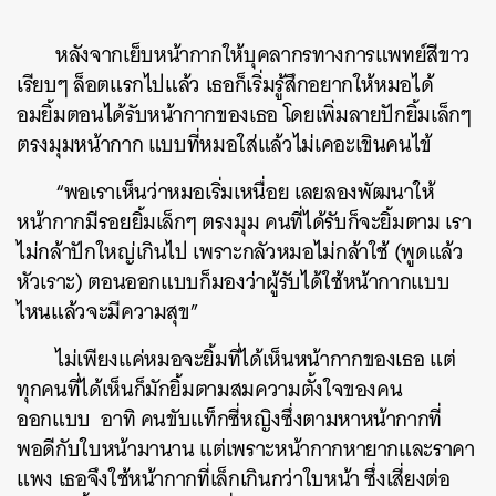
หลังจากเย็บหน้ากากให้บุคลากรทางการแพทย์สีขาว
เรียบๆ
ล็อตแรกไปแล้ว
เธอก็เริ่มรู้สึกอยากให้หมอได้
อมยิ้มตอนได้รับหน้ากากของเธอ
โดยเพิ่มลายปักยิ้มเล็กๆ
ตรงมุมหน้ากาก
แบบที่หมอใส่แล้วไม่เคอะเขินคนไข้
“
พอเราเห็นว่าหมอเริ่มเหนื่อย
เลยลองพัฒนาให้
หน้ากากมีรอยยิ้มเล็กๆ
ตรงมุม
คนที่ได้รับก็จะยิ้มตาม
เรา
ไม่กล้าปักใหญ่เกินไป
เพราะกลัวหมอไม่กล้าใช้
(
พูดแล้ว
หัวเราะ
)
ตอนออกแบบก็มองว่าผู้รับได้ใช้หน้ากากแบบ
ไหนแล้วจะมีความสุข
”
ไม่เพียงแค่หมอจะยิ้มที่ได้เห็นหน้ากากของเธอ
แต่
ทุกคนที่ได้เห็นก็มักยิ้มตามสมความตั้งใจของคน
ออกแบบ
อาทิ
คนขับแท็กซี่หญิงซึ่งตามหาหน้ากากที่
พอดีกับใบหน้ามานาน
แต่เพราะหน้ากากหายากและราคา
แพง
เธอจึงใช้หน้ากากที่เล็กเกินกว่าใบหน้า
ซึ่งเสี่ยงต่อ