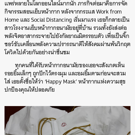
แพร่หลายในโลกออนไลน์มากนัก
ภารกิจต่อมาคือการจัด
กิจกรรมสอนเย็บหน้ากาก
หลังจากกระแส
Work
from
Home
และ
Social
Distancing
เริ่มมาแรง
เธอก็กลายเป็น
สาวโรงงานเย็บหน้ากากอนามัยอยู่ที่บ้าน
รวมทั้งยังส่งต่อ
พลังจิตอาสากระจายไปยังกัลยาณมิตรรอบตัว
เพื่อเป็นจิ๊ก
ซอว์ขับเคลื่อนพลังความปรารถนาดีให้สังคมผ่านพ้นวิกฤต
โควิดไปด้วยกันอย่างน่าชื่นชม
ทุกคนที่ได้รับหน้ากากอนามัยของเธอจะสังเกตเห็น
รอยยิ้มเล็กๆ ถูกปักไว้ตรงมุม
และอมยิ้มตามก่อนจะสวม
ใส่
เธอตั้งชื่อให้ว่า
‘Happy
Mask’
หน้ากากแห่งความสุข
ปกป้องคุณให้ปลอดภัย