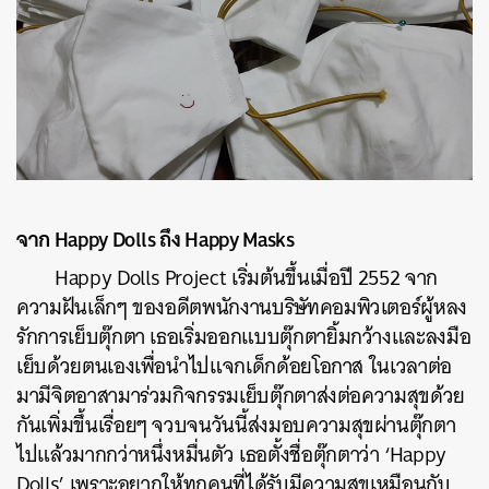
จาก
Happy Dolls
ถึง
Happy Masks
Happy
Dolls
Project
เริ่มต้นขึ้นเมื่อปี
2552
จาก
ความฝันเล็กๆ
ของอดีตพนักงานบริษัทคอมพิวเตอร์ผู้หลง
รักการเย็บตุ๊กตา
เธอเริ่มออกแบบตุ๊กตายิ้มกว้างและลงมือ
เย็บด้วยตนเองเพื่อนำไปแจกเด็กด้อยโอกาส
ในเวลาต่อ
มามีจิตอาสามาร่วมกิจกรรมเย็บตุ๊กตาส่งต่อความสุขด้วย
กันเพิ่มขึ้นเรื่อยๆ
จวบจนวันนี้ส่งมอบความสุขผ่านตุ๊กตา
ไปแล้วมากกว่าหนึ่งหมื่นตัว
เธอตั้งชื่อตุ๊กตาว่า
‘Happy
Dolls’
เพราะอยากให้ทุกคนที่ได้รับมีความสุขเหมือนกับ