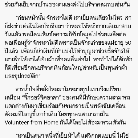
ช่วยกันเย็บจากบ้านของตนเองส่งไปบริจาคสมทบเช่นกัน
“
ก่อนหน้านั้น
จักรเราไม่ดี
เราเย็บคนเดียวไม่ไหว
เรา
ก็ส่งข่าวต่อในโลกโซเชียลฯ ว่าหมอใช้หน้ากากเดิมมาสาม
วันแล้ว
พอมีคนเห็นข้อความก็รับข้อมูลไปช่วยเหลือต่อ
พอเพื่อนรู้ว่าจักรเราไม่ดีเพราะเป็นจักรเก่าของแม่อายุ
50
ปีแล้ว
เพื่อนก็นำเงินที่มักแบ่งไว้ทำบุญมาช่วยซื้อจักรให้
เราเพื่อให้เราได้เย็บผ้าเพื่อคนอื่นต่อไป
พอทำไปได้สักพัก
ก็มีเพื่อนอีกคนบริจาคเงินก้อนใหญ่สำหรับเป็นทุนค่าผ้า
และอุปกรณ์อีก
”
ธารน้ำใจที่หลั่งไหลมาในหลายรูปแบบจึงเปรียบ
เสมือน
“
จิ๊กซอว์จิตอาสา
”
ของคนที่มีทักษะความสามารถ
แตกต่างกันมาเชื่อมร้อยกันจนกลายเป็นพลังขับเคลื่อน
สังคมที่ใหญ่ขึ้นกว่าเดิม
โดยทุกคนสามารถเป็น
Volunteer from Home
กันได้โดยไม่ต้องมารวมตัวกัน
“
เราเป็นคนๆ
หนึ่งที่เย็บผ้าได้
แต่วิกฤตแบบนี้
ไม่ใช่