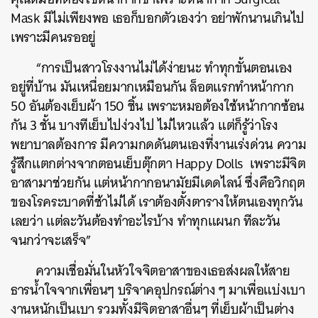
Mask
มีไม่เพียงพอ
เธอก็บอกตัวเองว่า
อย่าพักนานเกินไป
เพราะมีคนรออยู่
“
การเป็นสาวโรงงานไม่ได้ง่ายนะ
ทำทุกขั้นตอนเอง
อยู่ที่บ้าน
มันเหนื่อยมากเหมือนกัน
ล็อตแรกทำหน้ากาก
50
อันต้องเย็บผ้า
150
ชิ้น
เพราะหมอต้องใช้หน้ากากซ้อน
กัน
3
ชั้น
บางทีเย็บไปง่วงไป
ไม่ไหวแล้ว
แต่ก็รู้ว่าโรง
ค้นหา
พยาบาลต้องการ
มีความกดดันตนเองที่งานเร่งด่วน
ความ
SHARE
TWEET
LINE
EMAIL
รู้สึกแตกต่างจากตอนเย็บตุ๊กตา
Happy Dolls
เพราะมีจิต
อาสามาช่วยกัน
แต่หน้ากากอนามัยมีเดดไลน์
ซึ่งคือวิกฤต
ของโรคระบาดที่ช้าไม่ได้
เราต้องตั้งตารางให้ตนเองทุกวัน
เลยว่า
แต่ละวันต้องทำอะไรบ้าง
ทำทุกแผนก
ทีละวัน
จนกว่าจะเสร็จ
”
ความเชื่อมั่นในหัวใจจิตอาสาของเธอส่งผลให้สาย
ธารน้ำใจจากเพื่อนๆ
บริจาคอุปกรณ์ต่าง
ๆ
มาเพื่อแบ่งเบา
งานหนักเป็นเบา
รวมทั้งมีจิตอาสาอื่นๆ
ที่เย็บผ้าเป็นต่าง