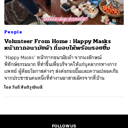
ค้นหา
SHARE
TWEET
LINE
EMAIL
People
Volunteer From Home : Happy Masks
หน้ากากอนามัยผ้า ที่มอบให้พร้อมรอยยิ้ม
‘Happy Masks’ หน้ากากอนามัยผ้า จากนงลักษณ์
พิทักษ์ธรรมนาถ ที่ทำขึ้นเพื่อบริจาคให้แก่บุคลากรทางการ
แพทย์ ผู้ด้อยโอกาสต่างๆ ส่งต่อรอยยิ้มและความปลอดภัย
จากประชาชนคนหนึ่งที่ทำงานอาสาสมัครจากที่บ้าน
โดย
วันดี สันติวุฒิเมธี
FOLLOW US