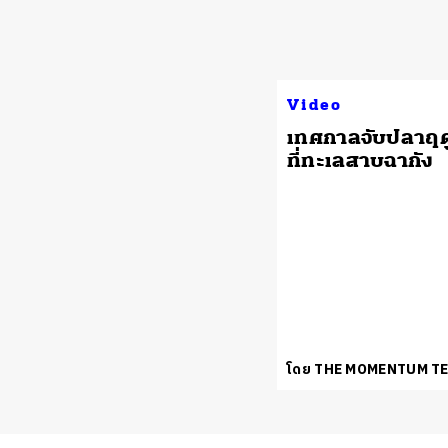
Video
เทศกาลจับปลาฤด
ที่ทะเลสาบฉากัง
โดย THE MOMENTUM T