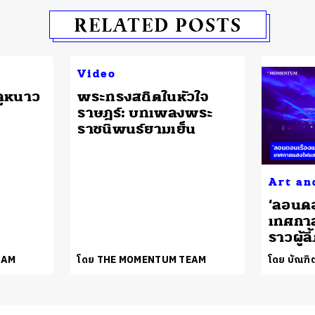
RELATED POSTS
Video
ูหนาว
พระทรงสถิตในหัวใจ
ราษฎร์: บทเพลงพระ
ราชนิพนธ์ยามเย็น
Art an
‘ลอนดอ
เทศกาล
ราวผู้ลี
EAM
โดย THE MOMENTUM TEAM
โดย บัณฑิต