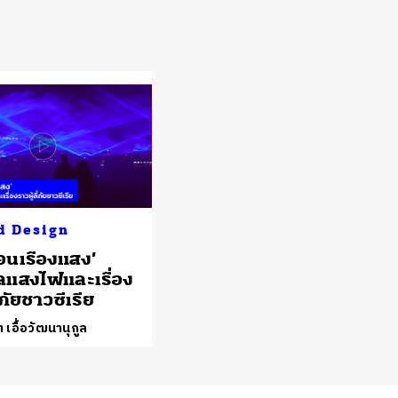
d Design
นเรืองแสง’
แสงไฟและเรื่อง
้ภัยชาวซีเรีย
 เอื้อวัฒนานุกูล