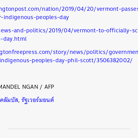
SHARE
TWEET
LINE
EMAIL
ngtonpost.com/nation/2019/04/20/vermont-passes-
r-indigenous-peoples-day
news-and-politics/2019/04/vermont-to-officially-
s-day.html
ngtonfreepress.com/story/news/politics/governme
indigenous-peoples-day-phil-scott/3506382002/
MANDEL NGAN / AFP
โคลัมบัส
,
รัฐเวอร์มอนต์