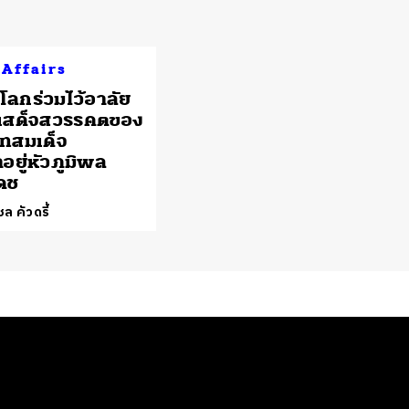
 Affairs
่วโลกร่วมไว้อาลัย
รเสด็จสวรรคตของ
ทสมเด็จ
อยู่หัวภูมิพล
ดช
ล คัวดรี้