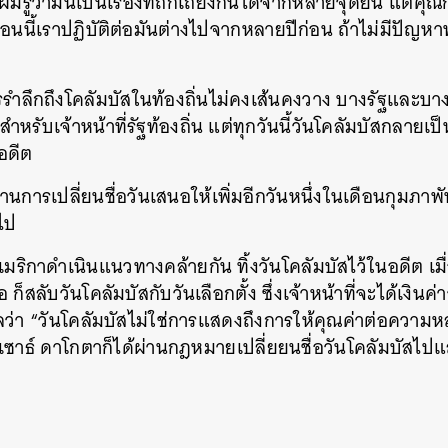
มรู้ว่ามันเป็นเรื่องที่ถกเถียงกันได้จากหลายจุดยืน แต่คุณก็ร
อนนี้เราปฏิบัติต่อมันต่างไปจากหลายปีก่อน ถ้าไม่มีปัญ
รำลึกถึงโคลัมบัสในท้องถิ่นไม่คงเส้นคงวาง บางรัฐและบางเ
หรับเจ้าหน้าที่รัฐท้องถิ่น แต่ทุกวันนี้วันโคลัมบัสกลายเป็น
อดีต
ดค้านการเปลี่ยนชื่อวันเสนอให้เพิ่มอีกวันหนึ่งในเดือนกุมภา
ไป
อเมริกาดำเนินแนวทางคล้ายกัน ทิ้งวันโคลัมบัสไว้ในอดีต เมื
 ก็สลับวันโคลัมบัสกับวันเลือกตั้ง ซึ่งเจ้าหน้าที่จะได้เงิน
ุผลว่า “วันโคลัมบัสไม่ใช่การแสดงถึงการให้คุณค่าต่อคว
ะเซาธ์ ดาโกตาก็ได้ผ่านกฎหมายเปลี่ยยนชื่อวันโคลัมบัสไปแ
นหา