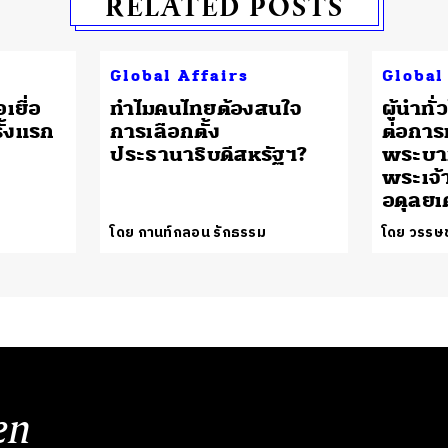
RELATED POSTS
Global Affairs
Global
เยื่อ
ทำไมคนไทยต้องสนใจ
ผู้นำทั
ั้งแรก
การเลือกตั้ง
ต่อกา
ประธานาธิบดีสหรัฐฯ?
พระบา
พระเจ้า
อดุลยเ
โดย กานท์กลอน รักธรรม
โดย วรรษช
en