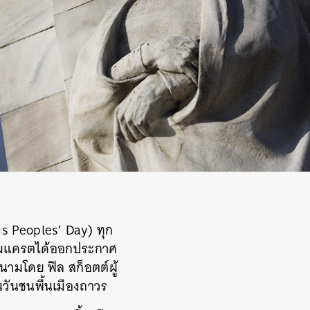
us Peoples’ Day) ทุก
คเดโมแครตได้ออกประกาศ
งนามโดย ฟิล สก็อตต์ผู้
็นวันชนพื้นเมืองถาวร