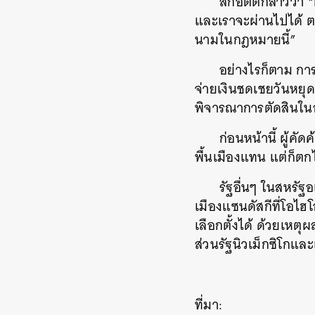
สก็อตต์กล่าวว่า “ผ
และเราจะผ่านไปได้ ต
นามในกฎหมายนี้”
อย่างไรก็ตาม การ
จ่ายเงินชดเชยวันหยุดสำ
พิจารณาการตัดสินใน
ก่อนหน้านี้ ผู้คั
พื้นเมืองแทน แต่ก็ตก
รัฐอื่นๆ ในสหรัฐ
เมืองแซนดัสกีที่โอไฮโอ
เลือกตั้งได้ ด้วยเหต
ส่วนรัฐนิวเม็กซิโกแล
ค้
ที่มา: