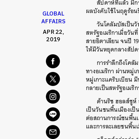
สัปดาห์ที่แล้ว ม
ผลบังคับใช้ในฤดูร้อน
GLOBAL
AFFAIRS
วันโคลัมบัสเป็นวั
APR 22,
สหรัฐอเมริกาเมื่อวันที
2019
สายอิตาเลียน จนปี 197
ให้มีวันหยุดกลางสัปด
การรำลึกถึงโคลั
ทางอเมริกา ผ่านหมู่เ
หมู่เกาะแคริบเบียน ม
กลายเป็นสหรัฐอเมริ
ด้านริช ฮอลส์ชู
เป็นวันชนพื้นเมืองเป็
ต่อสถานการณ์ชนพื้นเม
และการละเลยชนพื้นเ